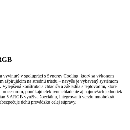
ARGB
m vyvinutý v spolupráci s Synergy Cooling, ktorý sa výkonom
m ašpirujúcim na strednú triedu – navyše je vybavený systémom
 Vylepšená konštrukcia chladiča a základňa s teplovodmi, ktoré
 procesorom, ponúkajú efektívne chladenie aj najnovších jednotiek
partan 5 ARGB využíva špeciálnu, integrovanú verziu mnohokrát
zabezpečuje tichú prevádzku celej súpravy.