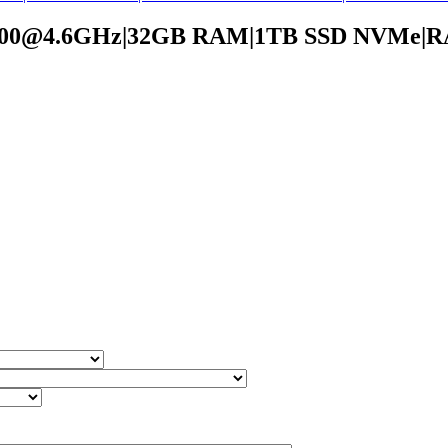
00@4.6GHz|32GB RAM|1TB SSD NVMe|R