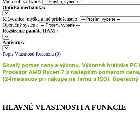
Microsoft software:
Optická mechanika:
Klávesnica, myška a iné príslušenstvo:
Operačný systém:
Rozšírenie pamäte RAM :
Antivírus:
Popis
Vlastnosti
Recenzia (0)
Skvelý pomer ceny a výkonu. Výkonné hráčske PC kto
Procesor AMD Ryzen 7 s najlepším pomerom cena/
(24mesiacov pri nákupe na firmu s IČO). Operačn
HLAVNÉ VLASTNOSTI A FUNKCIE