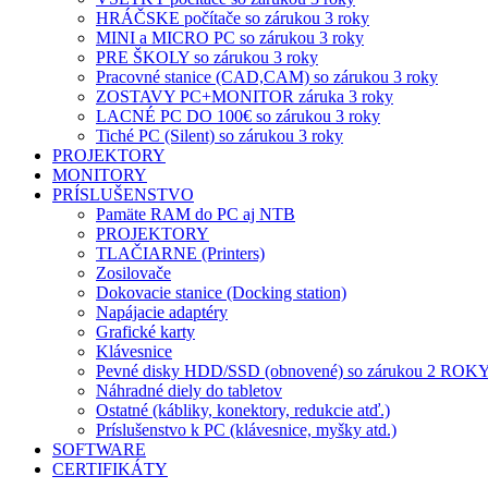
HRÁČSKE počítače so zárukou 3 roky
MINI a MICRO PC so zárukou 3 roky
PRE ŠKOLY so zárukou 3 roky
Pracovné stanice (CAD,CAM) so zárukou 3 roky
ZOSTAVY PC+MONITOR záruka 3 roky
LACNÉ PC DO 100€ so zárukou 3 roky
Tiché PC (Silent) so zárukou 3 roky
PROJEKTORY
MONITORY
PRÍSLUŠENSTVO
Pamäte RAM do PC aj NTB
PROJEKTORY
TLAČIARNE (Printers)
Zosilovače
Dokovacie stanice (Docking station)
Napájacie adaptéry
Grafické karty
Klávesnice
Pevné disky HDD/SSD (obnovené) so zárukou 2 ROK
Náhradné diely do tabletov
Ostatné (kábliky, konektory, redukcie atď.)
Príslušenstvo k PC (klávesnice, myšky atd.)
SOFTWARE
CERTIFIKÁTY