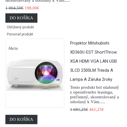
skontrolovaný a odoslaný k Vám.....
1 004,50€
198,00€
DO KOŠÍKA
Obľúbený produkt
Porovnať produkt
Projektor Mitshubishi
Akcia
XD360U-EST ShortThrow
XGA HDMI VGA LAN USB
3LCD 2500LM Triieda A
Lampa A Záruka 2roky
Tento produkt bol stiahnutý
z operatívneho leasingu,
prečistený, skontrolovaný a
odoslaný k Vám.....
1 691,25€
461,25€
DO KOŠÍKA