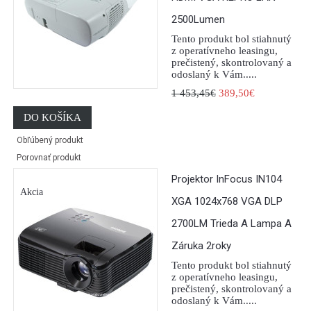
2500Lumen
Tento produkt bol stiahnutý
z operatívneho leasingu,
prečistený, skontrolovaný a
odoslaný k Vám.....
1 453,45€
389,50€
DO KOŠÍKA
Obľúbený produkt
Porovnať produkt
Projektor InFocus IN104
Akcia
XGA 1024x768 VGA DLP
2700LM Trieda A Lampa A
Záruka 2roky
Tento produkt bol stiahnutý
z operatívneho leasingu,
prečistený, skontrolovaný a
odoslaný k Vám.....