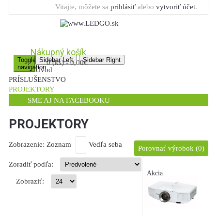
Vitajte, môžete sa
prihlásiť
alebo
vytvoriť účet
.
Nákupný košík
Toggle
Sidebar Left
Sidebar Right
0 (ks) - 0,00€
navigation
Úvod
PRÍSLUŠENSTVO
PROJEKTORY
SME AJ NA FACEBOOKU
PROJEKTORY
Zobrazenie:
Zoznam
Vedľa seba
Porovnať výrobok (0)
Zoradiť podľa:
Akcia
Zobraziť: