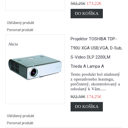
502,25€
173,22€
DO KOŠÍKA
Obľúbený produkt
Porovnať produkt
Projektor TOSHIBA TDP-
Akcia
T90U XGA USB,VGA, D-Sub,
S-Video DLP 2200LM
Trieda A Lampa A
Tento produkt bol stiahnutý
z operatívneho leasingu,
prečistený, skontrolovaný a
odoslaný k Vám.....
922,50€
174,25€
DO KOŠÍKA
Obľúbený produkt
Porovnať produkt