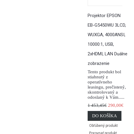
Projektor EPSON
EB-G5450WU 3LCD,
WUXGA, 4000ANSI,
10000:1, USB,
2xHDMI, LAN Duálne
zobrazenie
Tento produkt bol
stiahnutý z
operatívneho
leasingu, prečistený,
skontrolovaný a
odoslaný k Vám.....
1 453,45€
290,00€
DO KOŠÍKA
Obľúbený produkt
Porovnať produkt