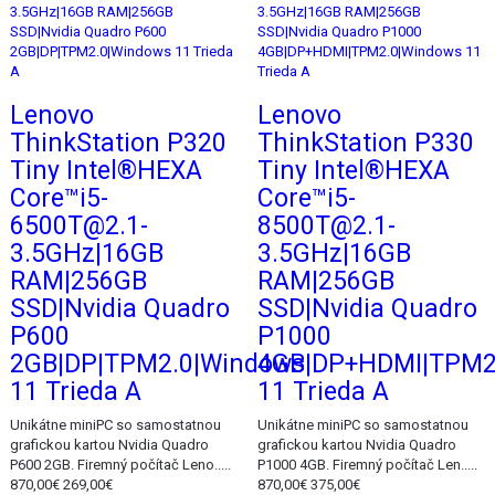
Lenovo
Lenovo
ThinkStation P320
ThinkStation P330
Tiny Intel®HEXA
Tiny Intel®HEXA
Core™i5-
Core™i5-
6500T@2.1-
8500T@2.1-
3.5GHz|16GB
3.5GHz|16GB
RAM|256GB
RAM|256GB
SSD|Nvidia Quadro
SSD|Nvidia Quadro
P600
P1000
2GB|DP|TPM2.0|Windows
4GB|DP+HDMI|TPM2
11 Trieda A
11 Trieda A
Unikátne miniPC so samostatnou
Unikátne miniPC so samostatnou
grafickou kartou Nvidia Quadro
grafickou kartou Nvidia Quadro
P600 2GB. Firemný počítač Leno.....
P1000 4GB. Firemný počítač Len.....
870,00€
269,00€
870,00€
375,00€