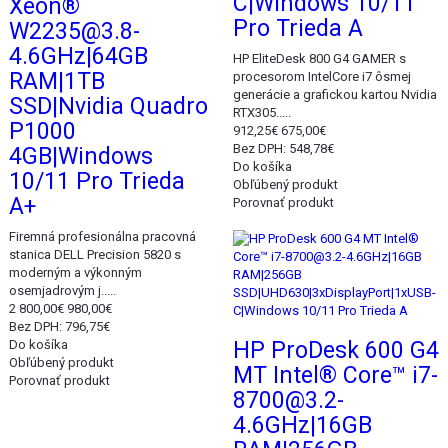
C|Windows 10/11
Xeon®
Pro Trieda A
W2235@3.8-
4.6GHz|64GB
HP EliteDesk 800 G4 GAMER s
RAM|1TB
procesorom IntelCore i7 ôsmej
generácie a grafickou kartou Nvidia
SSD|Nvidia Quadro
RTX305.....
P1000
912,25€
675,00€
Bez DPH: 548,78€
4GB|Windows
Do košíka
10/11 Pro Trieda
Obľúbený produkt
A+
Porovnať produkt
Akcia
Firemná profesionálna pracovná
stanica DELL Precision 5820 s
moderným a výkonným
osemjadrovým j.....
2 800,00€
980,00€
Bez DPH: 796,75€
Do košíka
HP ProDesk 600 G4
Obľúbený produkt
MT Intel® Core™ i7-
Porovnať produkt
8700@3.2-
4.6GHz|16GB