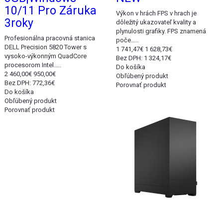
10/11 Pro Záruka
Výkon v hrách FPS v hrach je
3roky
dôležitý ukazovateľ kvality a
plynulosti grafiky. FPS znamená
Profesionálna pracovná stanica
poče.....
DELL Precision 5820 Tower s
1 741,47€
1 628,73€
vysoko-výkonným QuadCore
Bez DPH: 1 324,17€
procesorom Intel.....
Do košíka
2 460,00€
950,00€
Obľúbený produkt
Bez DPH: 772,36€
Porovnať produkt
Do košíka
Akcia
Obľúbený produkt
Porovnať produkt