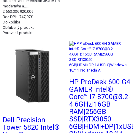
počítač DELL Precision 3640MT s
moderným a.....
2 650,00€
920,00€
Bez DPH: 747,97€
Do košíka
Obľúbený produkt
Porovnať produkt
Akcia
Akcia
HP ProDesk 600 G4
GAMER Intel®
Core™ i7-8700@3.2-
4.6GHz|16GB
RAM|256GB
SSD|RTX3050
Dell Precision
6GB|HDMI+DP|1xUS
Tower 5820 Intel®