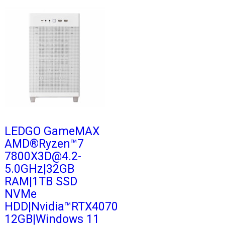
LEDGO GameMAX
AMD®Ryzen™7
7800X3D@4.2-
5.0GHz|32GB
RAM|1TB SSD
NVMe
HDD|Nvidia™RTX4070
12GB|Windows 11