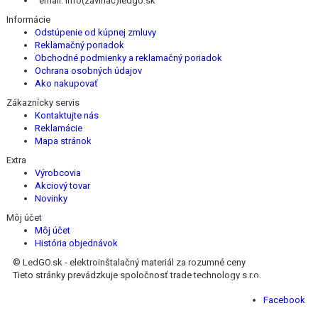
email:
info(zavináč)ledgo.sk
Informácie
Odstúpenie od kúpnej zmluvy
Reklamačný poriadok
Obchodné podmienky a reklamačný poriadok
Ochrana osobných údajov
Ako nakupovať
Zákaznícky servis
Kontaktujte nás
Reklamácie
Mapa stránok
Extra
Výrobcovia
Akciový tovar
Novinky
Môj účet
Môj účet
História objednávok
© LedGO.sk - elektroinštalačný materiál za rozumné ceny
Tieto stránky prevádzkuje spoločnosť trade technology s.r.o.
Nájdete nás na Facebooku :
Facebook