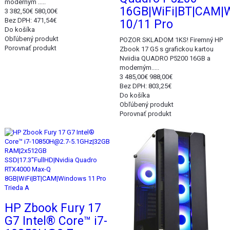
moderným .....
16GB|WiFi|BT|CAM|
3 382,50€
580,00€
Bez DPH: 471,54€
10/11 Pro
Do košíka
Obľúbený produkt
POZOR SKLADOM 1KS! Firemný HP
Porovnať produkt
Zbook 17 G5 s grafickou kartou
Nviidia QUADRO P5200 16GB a
moderným.....
3 485,00€
988,00€
Bez DPH: 803,25€
Do košíka
Obľúbený produkt
Porovnať produkt
Akcia
Akcia
HP Zbook Fury 17
G7 Intel® Core™ i7-