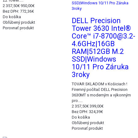
Z2 Tower.....
2 357,50€
950,00€
Bez DPH: 772,36€
Do košíka
DELL Precision
Obľúbený produkt
Tower 3630 Intel®
Porovnať produkt
Core™ i7-8700@3.2-
4.6GHz|16GB
RAM|512GB M.2
SSD|Windows
10/11 Pro Záruka
3roky
TOVAR SKLADOM v Košiciach !
Firemný počítač DELL Precision
3630MT s moderným a výkonným
pro.....
2 357,50€
399,00€
Bez DPH: 324,39€
Do košíka
Obľúbený produkt
Porovnať produkt
Akcia