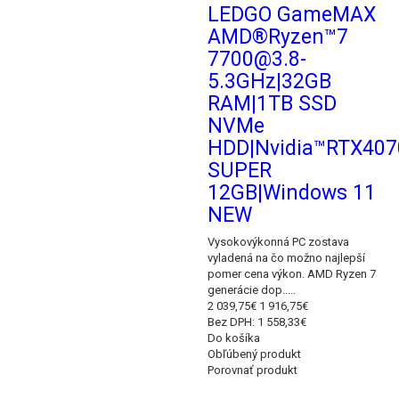
LEDGO GameMAX
AMD®Ryzen™7
7700@3.8-
5.3GHz|32GB
RAM|1TB SSD
NVMe
HDD|Nvidia™RTX407
SUPER
12GB|Windows 11
NEW
Vysokovýkonná PC zostava
vyladená na čo možno najlepší
pomer cena výkon. AMD Ryzen 7
generácie dop.....
2 039,75€
1 916,75€
Bez DPH: 1 558,33€
Do košíka
Obľúbený produkt
Porovnať produkt
Akcia