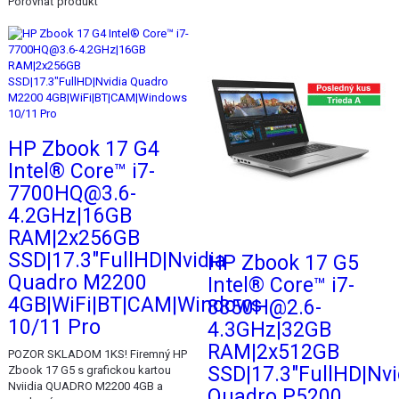
Porovnať produkt
Akcia
Akcia
HP Zbook 17 G4
Intel® Core™ i7-
7700HQ@3.6-
4.2GHz|16GB
RAM|2x256GB
SSD|17.3"FullHD|Nvidia
HP Zbook 17 G5
Quadro M2200
Intel® Core™ i7-
4GB|WiFi|BT|CAM|Windows
8850H@2.6-
10/11 Pro
4.3GHz|32GB
RAM|2x512GB
POZOR SKLADOM 1KS! Firemný HP
SSD|17.3"FullHD|Nvi
Zbook 17 G5 s grafickou kartou
Nviidia QUADRO M2200 4GB a
Quadro P5200