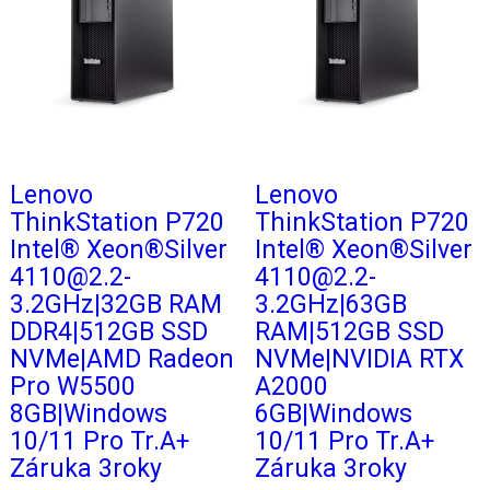
Lenovo
Lenovo
ThinkStation P720
ThinkStation P720
Intel® Xeon®Silver
Intel® Xeon®Silver
4110@2.2-
4110@2.2-
3.2GHz|32GB RAM
3.2GHz|63GB
DDR4|512GB SSD
RAM|512GB SSD
NVMe|AMD Radeon
NVMe|NVIDIA RTX
Pro W5500
A2000
8GB|Windows
6GB|Windows
10/11 Pro Tr.A+
10/11 Pro Tr.A+
Záruka 3roky
Záruka 3roky