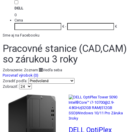
DELL
0
Cena
€ -
€
Sme aj na Facebooku
Pracovné stanice (CAD,CAM)
so zárukou 3 roky
Zobrazenie:
Zoznam
Vedľa seba
Porovnať výrobok (0)
Zoradiť podľa:
Zobraziť:
Akcia
Akcia
DELL OptiPlex