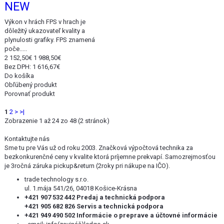
NEW
Výkon v hrách FPS v hrach je
dôležitý ukazovateľ kvality a
plynulosti grafiky. FPS znamená
poče.....
2 152,50€
1 988,50€
Bez DPH: 1 616,67€
Do košíka
Obľúbený produkt
Porovnať produkt
1
2
>
>|
Zobrazenie 1 až 24 zo 48 (2 stránok)
Kontaktujte nás
Sme tu pre Vás už od roku 2003. Značková výpočtová technika za
bezkonkurenčné ceny v kvalite ktorá príjemne prekvapí. Samozrejmosťou
je 3ročná záruka pickup&return (2roky pri nákupe na IČO).
trade technology s.r.o.
ul. 1.mája 541/26, 04018 Košice-Krásna
+421 907 532 442 Predaj a technická podpora
+421 905 682 826 Servis a technická podpora
+421 949 490 502 Informácie o preprave a účtovné informácie