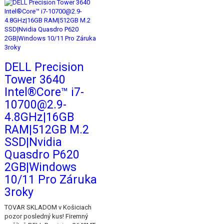
DELL Precision
Tower 3640
Intel®Core™ i7-
10700@2.9-
4.8GHz|16GB
RAM|512GB M.2
SSD|Nvidia
Quasdro P620
2GB|Windows
10/11 Pro Záruka
3roky
TOVAR SKLADOM v Košiciach
pozor posledný kus! Firemný