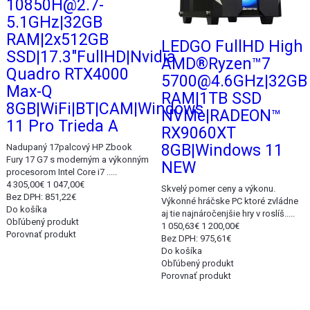
10850H@2.7-
5.1GHz|32GB
RAM|2x512GB
LEDGO FullHD High
SSD|17.3"FullHD|Nvidia
AMD®Ryzen™7
Quadro RTX4000
5700@4.6GHz|32GB
Max-Q
RAM|1TB SSD
8GB|WiFi|BT|CAM|Windows
NVMe|RADEON™
11 Pro Trieda A
RX9060XT
8GB|Windows 11
Nadupaný 17palcový HP Zbook
Fury 17 G7 s moderným a výkonným
NEW
procesorom Intel Core i7 .....
4 305,00€
1 047,00€
Skvelý pomer ceny a výkonu.
Bez DPH: 851,22€
Výkonné hráčske PC ktoré zvládne
Do košíka
aj tie najnáročenjšie hry v roslíš.....
Obľúbený produkt
1 050,63€
1 200,00€
Porovnať produkt
Bez DPH: 975,61€
Do košíka
Obľúbený produkt
Porovnať produkt
Akcia
Akcia