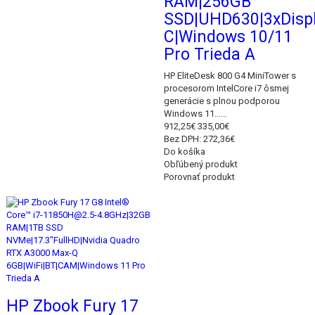
RAM|256GB
SSD|UHD630|3xDispl
C|Windows 10/11
Pro Trieda A
HP EliteDesk 800 G4 MiniTower s
procesorom IntelCore i7 ôsmej
generácie s plnou podporou
Windows 11......
912,25€
335,00€
Bez DPH: 272,36€
Do košíka
Obľúbený produkt
Porovnať produkt
Akcia
HP Zbook Fury 17