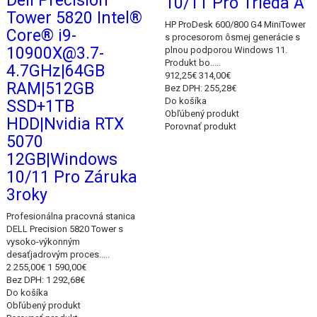
Dell Precision
10/11 Pro Trieda A
Tower 5820 Intel®
HP ProDesk 600/800 G4 MiniTower
Core® i9-
s procesorom ôsmej generácie s
10900X@3.7-
plnou podporou Windows 11.
Produkt bo.....
4.7GHz|64GB
912,25€
314,00€
RAM|512GB
Bez DPH: 255,28€
Do košíka
SSD+1TB
Obľúbený produkt
HDD|Nvidia RTX
Porovnať produkt
5070
12GB|Windows
10/11 Pro Záruka
3roky
Profesionálna pracovná stanica
DELL Precision 5820 Tower s
vysoko-výkonným
desaťjadrovým proces.....
2 255,00€
1 590,00€
Bez DPH: 1 292,68€
Do košíka
Obľúbený produkt