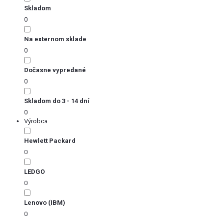
Skladom
0
Na externom sklade
0
Dočasne vypredané
0
Skladom do 3 - 14 dní
0
Výrobca
Hewlett Packard
0
LEDGO
0
Lenovo (IBM)
0