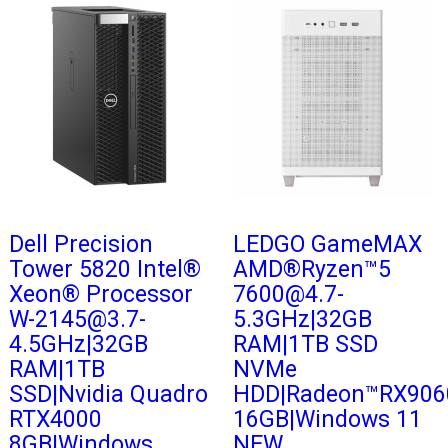
Dell Precision
LEDGO GameMAX
Tower 5820 Intel®
AMD®Ryzen™5
Xeon® Processor
7600@4.7-
W-2145@3.7-
5.3GHz|32GB
4.5GHz|32GB
RAM|1TB SSD
RAM|1TB
NVMe
SSD|Nvidia Quadro
HDD|Radeon™RX906
RTX4000
16GB|Windows 11
8GB|Windows
NEW