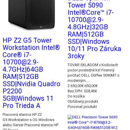
Tower 5090
Intel®Core™ i7-
10700@2.9-
4.8GHz|32GB
RAM|512GB
HP Z2 G5 Tower
SSD|Windows
Workstation Intel®
10/11 Pro Záruka
Core® i7-
3roky
10700@2.9-
TOVAR SKLADOM v Košiciach
4.7GHz|64GB
pozor posledné ks! Firemný
RAM|512GB
počítač DELL OtiPlex 5090MT s
moderným.....
SSD|Nvidia Quadro
2 650,00€
650,00€
P2200
Bez DPH: 528,46€
Do košíka
5GB|Windows 11
Obľúbený produkt
Pro Trieda A
Porovnať produkt
Akcia
Pracovná stanica HP Z2
G5 Workstation s OS Windows
alebo Server Pracovná stanica HP