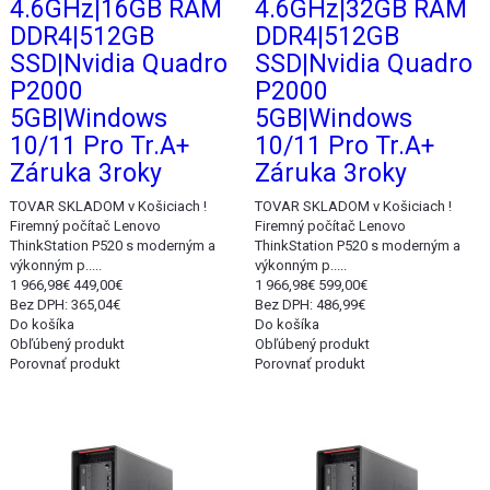
4.6GHz|16GB RAM
4.6GHz|32GB RAM
DDR4|512GB
DDR4|512GB
SSD|Nvidia Quadro
SSD|Nvidia Quadro
P2000
P2000
5GB|Windows
5GB|Windows
10/11 Pro Tr.A+
10/11 Pro Tr.A+
Záruka 3roky
Záruka 3roky
TOVAR SKLADOM v Košiciach !
TOVAR SKLADOM v Košiciach !
Firemný počítač Lenovo
Firemný počítač Lenovo
ThinkStation P520 s moderným a
ThinkStation P520 s moderným a
výkonným p.....
výkonným p.....
1 966,98€
449,00€
1 966,98€
599,00€
Bez DPH: 365,04€
Bez DPH: 486,99€
Do košíka
Do košíka
Obľúbený produkt
Obľúbený produkt
Porovnať produkt
Porovnať produkt
Akcia
Akcia