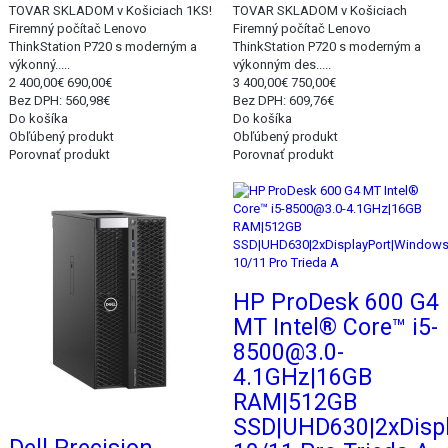
TOVAR SKLADOM v Košiciach 1KS!
TOVAR SKLADOM v Košiciach
Firemný počítač Lenovo
Firemný počítač Lenovo
ThinkStation P720 s moderným a
ThinkStation P720 s moderným a
výkonný.....
výkonným des.....
2 400,00€
690,00€
3 400,00€
750,00€
Bez DPH: 560,98€
Bez DPH: 609,76€
Do košíka
Do košíka
Obľúbený produkt
Obľúbený produkt
Porovnať produkt
Porovnať produkt
Akcia
Akcia
HP ProDesk 600 G4
MT Intel® Core™ i5-
8500@3.0-
4.1GHz|16GB
RAM|512GB
SSD|UHD630|2xDisp