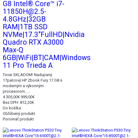
G8 Intel® Core™ i7-
11850H@2.5-
4.8GHz|32GB
RAM|1TB SSD
NVMe|17.3"FullHD|Nvidia
Quadro RTX A3000
Max-Q
6GB|WiFi|BT|CAM|Windows
11 Pro Trieda A
Tovar SKLADOM! Nadupaný
17palcový HP Zbook Fury 17 G8 s
moderným a výkonným
procesorom.....
4 305,00€
999,00€
Bez DPH: 812,20€
Do košíka
Obľúbený produkt
Porovnať produkt
Akcia
Akcia