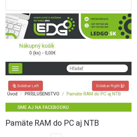
Nákupný košík
0 (ks) - 0,00€
Toggle
navigation
Sidebar Left
Sidebar Right
Úvod
PRÍSLUŠENSTVO
Pamäte RAM do PC aj NTB
SME AJ NA FACEBOOKU
Pamäte RAM do PC aj NTB