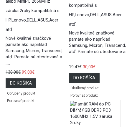
alebo MiniPC 2666MHz
kompatibilná s
záruka 2roky kompatibilná s
HP,Lenovo,DELL,ASUS,Acer
HP,Lenovo,DELL,ASUS,Acer
atď.
atď.
Nové kvalitné značkové
Nové kvalitné značkové
pamäte ako napríklad
pamäte ako napríklad
Samsung, Micron, Transcend,
Samsung, Micron, Transcend,
atď. Pamäte sú otestované a
atď. Pamäte sú otestované a
.....
.....
19,47€
30,00€
130,00€
99,00€
DO KOŠÍKA
DO KOŠÍKA
Obľúbený produkt
Obľúbený produkt
Porovnať produkt
Porovnať produkt
Akcia