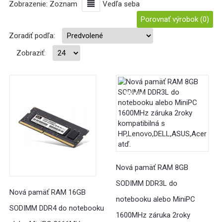
Zobrazenie:
Zoznam
Vedľa seba
Porovnať výrobok (0)
Zoradiť podľa:
Zobraziť:
Akcia
Akcia
Nová pamäť RAM 8GB
SODIMM DDR3L do
Nová pamäť RAM 16GB
notebooku alebo MiniPC
SODIMM DDR4 do notebooku
1600MHz záruka 2roky