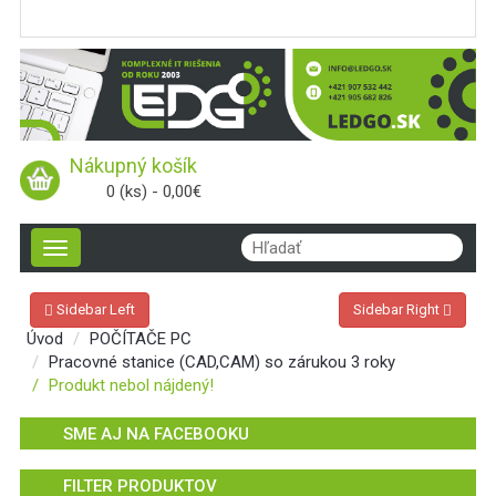
Nákupný košík
0 (ks) - 0,00€
Toggle
navigation
Sidebar Left
Sidebar Right
Úvod
POČÍTAČE PC
Pracovné stanice (CAD,CAM) so zárukou 3 roky
Produkt nebol nájdený!
SME AJ NA FACEBOOKU
FILTER PRODUKTOV