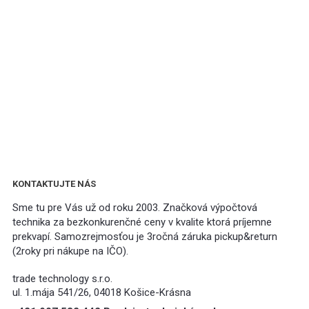
KONTAKTUJTE NÁS
Sme tu pre Vás už od roku 2003. Značková výpočtová
technika za bezkonkurenčné ceny v kvalite ktorá príjemne
prekvapí. Samozrejmosťou je 3ročná záruka pickup&return
(2roky pri nákupe na IČO).
trade technology s.r.o.
ul. 1.mája 541/26, 04018 Košice-Krásna