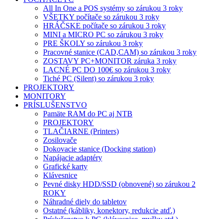
All In One a POS systémy so zárukou 3 roky
VŠETKY počítače so zárukou 3 roky
HRÁČSKE počítače so zárukou 3 roky
MINI a MICRO PC so zárukou 3 roky
PRE ŠKOLY so zárukou 3 roky
Pracovné stanice (CAD,CAM) so zárukou 3 roky
ZOSTAVY PC+MONITOR záruka 3 roky
LACNÉ PC DO 100€ so zárukou 3 roky
Tiché PC (Silent) so zárukou 3 roky
PROJEKTORY
MONITORY
PRÍSLUŠENSTVO
Pamäte RAM do PC aj NTB
PROJEKTORY
TLAČIARNE (Printers)
Zosilovače
Dokovacie stanice (Docking station)
Napájacie adaptéry
Grafické karty
Klávesnice
Pevné disky HDD/SSD (obnovené) so zárukou 2
ROKY
Náhradné diely do tabletov
Ostatné (kábliky, konektory, redukcie atď.)