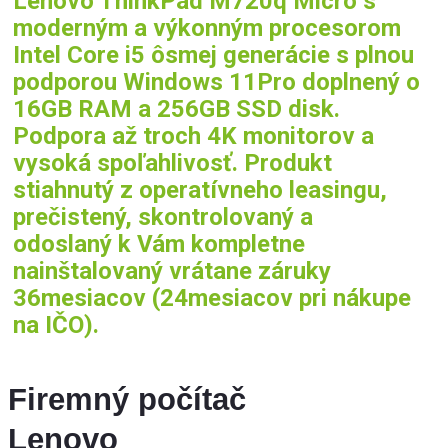
Lenovo ThinkPad M720q Micro s
moderným a výkonným procesorom
Intel Core i5 ôsmej generácie s plnou
podporou Windows 11Pro doplnený o
16GB RAM a 256GB SSD
disk.
Podpora až troch 4K monitorov a
vysoká spoľahlivosť. Produkt
stiahnutý z operatívneho leasingu,
prečistený, skontrolovaný a
odoslaný k Vám kompletne
nainštalovaný vrátane záruky
36mesiacov (24mesiacov pri nákupe
na IČO).
Firemný počítač
Lenovo