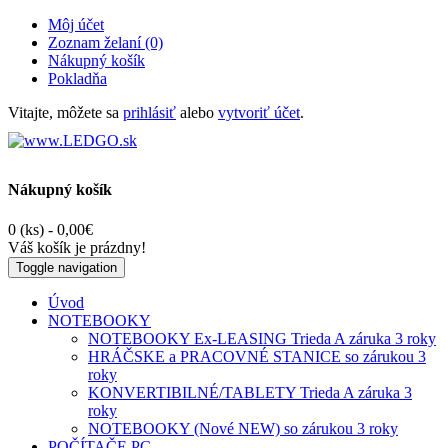
Môj účet
Zoznam želaní (0)
Nákupný košík
Pokladňa
Vitajte, môžete sa
prihlásiť
alebo
vytvoriť účet
.
Nákupný košík
0 (ks) - 0,00€
Váš košík je prázdny!
Toggle navigation
Úvod
NOTEBOOKY
NOTEBOOKY Ex-LEASING Trieda A záruka 3 roky
HRÁČSKE a PRACOVNÉ STANICE so zárukou 3
roky
KONVERTIBILNÉ/TABLETY Trieda A záruka 3
roky
NOTEBOOKY (Nové NEW) so zárukou 3 roky
POČÍTAČE PC