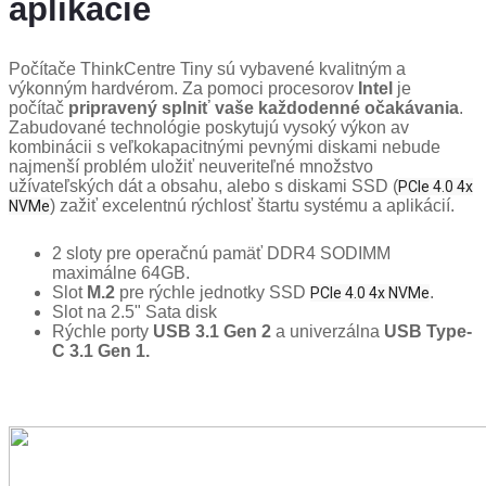
aplikácie
Počítače ThinkCentre Tiny sú vybavené kvalitným a
výkonným hardvérom. Za pomoci procesorov
Intel
je
počítač
pripravený splniť vaše každodenné očakávania
.
Zabudované technológie poskytujú vysoký výkon av
kombinácii s veľkokapacitnými pevnými diskami nebude
najmenší problém uložiť neuveriteľné množstvo
užívateľských dát a obsahu, alebo s diskami SSD (
PCIe 4.0 4x
) zažiť excelentnú rýchlosť štartu systému a aplikácií.
NVMe
2 sloty pre operačnú pamäť DDR4 SODIMM
maximálne 64GB.
Slot
M.2
pre rýchle jednotky SSD
.
PCIe 4.0 4x NVMe
Slot na 2.5" Sata disk
Rýchle porty
USB 3.1 Gen 2
a univerzálna
USB Type-
C 3.1 Gen 1.