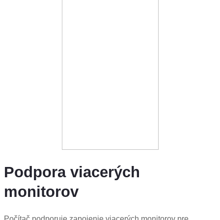
Podpora viacerých
monitorov
Počítač podporuje zapojenie viacerých monitorov pre