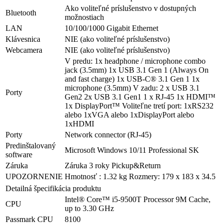
Ako voliteľné príslušenstvo v dostupných
Bluetooth
možnostiach
LAN
10/100/1000 Gigabit Ethernet
Klávesnica
NIE (ako voliteľné príslušenstvo)
Webcamera
NIE (ako voliteľné príslušenstvo)
V predu: 1x headphone / microphone combo
jack (3.5mm) 1x USB 3.1 Gen 1 (Always On
and fast charge) 1x USB-C® 3.1 Gen 1 1x
microphone (3.5mm) V zadu: 2 x USB 3.1
Porty
Gen2 2x USB 3.1 Gen1 1 x RJ-45 1x HDMI™
1x DisplayPort™ Voliteľne tretí port: 1xRS232
alebo 1xVGA alebo 1xDisplayPort alebo
1xHDMI
Porty
Network connector (RJ-45)
Predinštalovaný
Microsoft Windows 10/11 Professional SK
software
Záruka
Záruka 3 roky Pickup&Return
UPOZORNENIE
Hmotnosť : 1.32 kg Rozmery: 179 x 183 x 34.5
Detailná špecifikácia produktu
Intel® Core™ i5-9500T Processor 9M Cache,
CPU
up to 3.30 GHz
Passmark CPU
8100