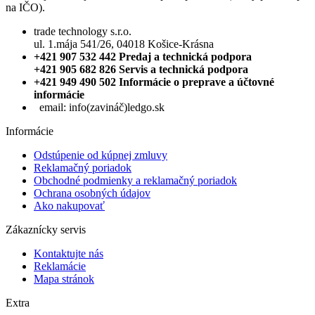
na IČO).
trade technology s.r.o.
ul. 1.mája 541/26, 04018 Košice-Krásna
+421 907 532 442 Predaj a technická podpora
+421 905 682 826 Servis a technická podpora
+421 949 490 502 Informácie o preprave a účtovné
informácie
email:
info(zavináč)ledgo.sk
Informácie
Odstúpenie od kúpnej zmluvy
Reklamačný poriadok
Obchodné podmienky a reklamačný poriadok
Ochrana osobných údajov
Ako nakupovať
Zákaznícky servis
Kontaktujte nás
Reklamácie
Mapa stránok
Extra