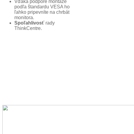
Vďaka podpore montáže
podľa štandardu VESA ho
ľahko pripevníte na chrbát
monitora.
Spoľahlivosť
rady
ThinkCentre.