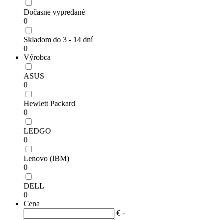
Dočasne vypredané
0
Skladom do 3 - 14 dní
0
Výrobca
ASUS
0
Hewlett Packard
0
LEDGO
0
Lenovo (IBM)
0
DELL
0
Cena
€ -