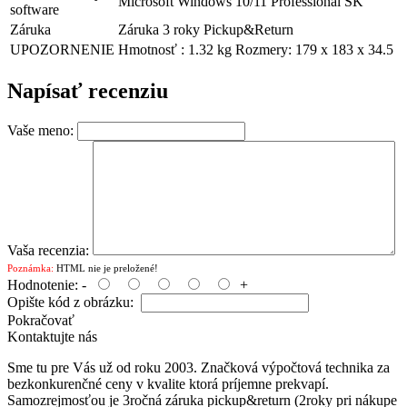
Microsoft Windows 10/11 Professional SK
software
Záruka
Záruka 3 roky Pickup&Return
UPOZORNENIE
Hmotnosť : 1.32 kg Rozmery: 179 x 183 x 34.5
Napísať recenziu
Vaše meno:
Vaša recenzia:
Poznámka:
HTML nie je preložené!
Hodnotenie:
-
+
Opište kód z obrázku:
Pokračovať
Kontaktujte nás
Sme tu pre Vás už od roku 2003. Značková výpočtová technika za
bezkonkurenčné ceny v kvalite ktorá príjemne prekvapí.
Samozrejmosťou je 3ročná záruka pickup&return (2roky pri nákupe