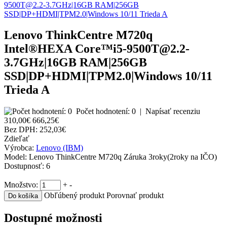
Lenovo ThinkCentre M720q
Intel®HEXA Core™i5-9500T@2.2-
3.7GHz|16GB RAM|256GB
SSD|DP+HDMI|TPM2.0|Windows 10/11
Trieda A
Počet hodnotení: 0
|
Napísať recenziu
310,00€
666,25€
Bez DPH:
252,03€
Zdieľať
Výrobca:
Lenovo (IBM)
Model:
Lenovo ThinkCentre M720q Záruka 3roky(2roky na IČO)
Dostupnosť:
6
Množstvo:
+
-
Obľúbený produkt
Porovnať produkt
Dostupné možnosti