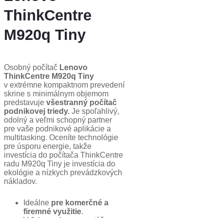
ThinkCentre
M920q Tiny​
Osobný počítač
Lenovo
ThinkCentre M920q Tiny
v extrémne kompaktnom prevedení
skrine s minimálnym objemom
predstavuje
všestranný počítač
podnikovej triedy.
Je spoľahlivý,
odolný a veľmi schopný partner
pre vaše podnikové aplikácie a
multitasking. Oceníte technológie
pre úsporu energie, takže
investícia do počítača ThinkCentre
radu M920q Tiny je investícia do
ekológie a nízkych prevádzkových
nákladov.
Ideálne
pre komerčné a
firemné využitie
.