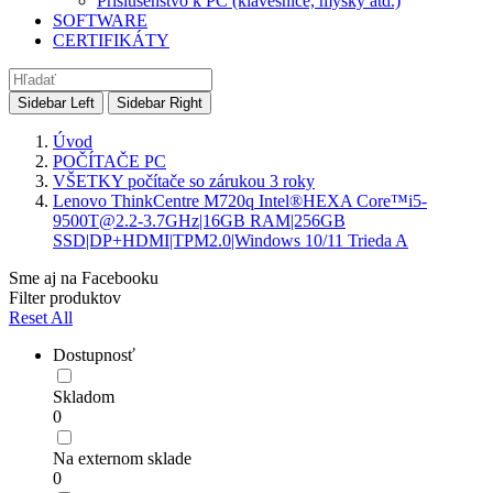
Príslušenstvo k PC (klávesnice, myšky atd.)
SOFTWARE
CERTIFIKÁTY
Sidebar Left
Sidebar Right
Úvod
POČÍTAČE PC
VŠETKY počítače so zárukou 3 roky
Lenovo ThinkCentre M720q Intel®HEXA Core™i5-
9500T@2.2-3.7GHz|16GB RAM|256GB
SSD|DP+HDMI|TPM2.0|Windows 10/11 Trieda A
Sme aj na Facebooku
Filter produktov
Reset All
Dostupnosť
Skladom
0
Na externom sklade
0