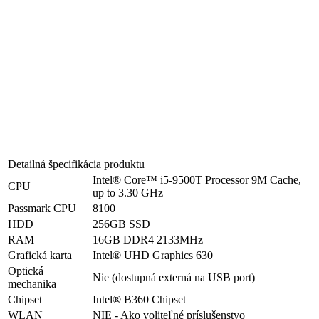
Detailná špecifikácia produktu
Intel® Core™ i5-9500T Processor 9M Cache,
CPU
up to 3.30 GHz
Passmark CPU
8100
HDD
256GB SSD
RAM
16GB DDR4 2133MHz
Grafická karta
Intel® UHD Graphics 630
Optická
Nie (dostupná externá na USB port)
mechanika
Chipset
Intel® B360 Chipset
WLAN
NIE - Ako voliteľné príslušenstvo