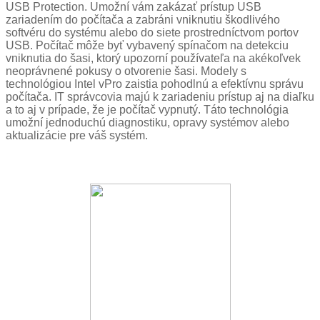
USB Protection. Umožní vám zakázať prístup USB
zariadením do počítača a zabráni vniknutiu škodlivého
softvéru do systému alebo do siete prostredníctvom portov
USB. Počítač môže byť vybavený spínačom na detekciu
vniknutia do šasi, ktorý upozorní používateľa na akékoľvek
neoprávnené pokusy o otvorenie šasi. Modely s
technológiou Intel vPro zaistia pohodlnú a efektívnu správu
počítača. IT správcovia majú k zariadeniu prístup aj na diaľku
a to aj v prípade, že je počítač vypnutý. Táto technológia
umožní jednoduchú diagnostiku, opravy systémov alebo
aktualizácie pre váš systém.