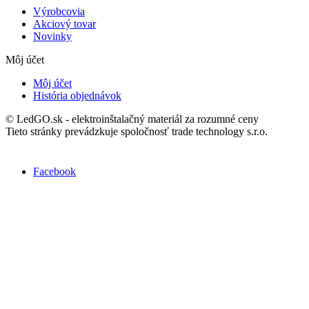
Výrobcovia
Akciový tovar
Novinky
Môj účet
Môj účet
História objednávok
© LedGO.sk - elektroinštalačný materiál za rozumné ceny
Tieto stránky prevádzkuje spoločnosť trade technology s.r.o.
Nájdete nás na Facebooku :
Facebook