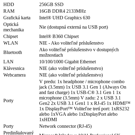
HDD
256GB SSD
RAM
16GB DDR4 2133MHz
Grafická karta
Intel® UHD Graphics 630
Optická
Nie (dostupná externá na USB port)
mechanika
Chipset
Intel® B360 Chipset
WLAN
NIE - Ako voliteľné príslušenstvo
Ako voliteľné príslušenstvo v dostupných
Bluetooth
možnostiach
LAN
10/100/1000 Gigabit Ethernet
Klávesnica
NIE (ako voliteľné príslušenstvo)
Webcamera
NIE (ako voliteľné príslušenstvo)
V predu: 1x headphone / microphone combo
jack (3.5mm) 1x USB 3.1 Gen 1 (Always On
and fast charge) 1x USB-C® 3.1 Gen 1 1x
microphone (3.5mm) V zadu: 2 x USB 3.1
Porty
Gen2 2x USB 3.1 Gen1 1 x RJ-45 1x HDMI™
1x DisplayPort™ Voliteľne tretí port: 1xRS232
alebo 1xVGA alebo 1xDisplayPort alebo
1xHDMI
Porty
Network connector (RJ-45)
Predinštalovaný