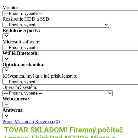
Monitor:
Rozšírenie HDD a SSD:
Redukcie a porty:
Microsoft software:
WiFi&Bluetooth:
Optická mechanika:
Klávesnica, myška a iné príslušenstvo:
Operačný systém:
Webcamera:
Antivírus:
Popis
Vlastnosti
Recenzia (0)
TOVAR SKLADOM! Firemný počítač