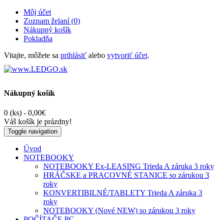
Môj účet
Zoznam želaní (0)
Nákupný košík
Pokladňa
Vitajte, môžete sa
prihlásiť
alebo
vytvoriť účet
.
Nákupný košík
0 (ks) - 0,00€
Váš košík je prázdny!
Toggle navigation
Úvod
NOTEBOOKY
NOTEBOOKY Ex-LEASING Trieda A záruka 3 roky
HRÁČSKE a PRACOVNÉ STANICE so zárukou 3
roky
KONVERTIBILNÉ/TABLETY Trieda A záruka 3
roky
NOTEBOOKY (Nové NEW) so zárukou 3 roky
POČÍTAČE PC