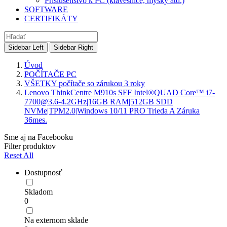
Príslušenstvo k PC (klávesnice, myšky atd.)
SOFTWARE
CERTIFIKÁTY
Sidebar Left
Sidebar Right
Úvod
POČÍTAČE PC
VŠETKY počítače so zárukou 3 roky
Lenovo ThinkCentre M910s SFF Intel®QUAD Core™ i7-
7700@3.6-4.2GHz|16GB RAM|512GB SDD
NVMe|TPM2.0|Windows 10/11 PRO Trieda A Záruka
36mes.
Sme aj na Facebooku
Filter produktov
Reset All
Dostupnosť
Skladom
0
Na externom sklade