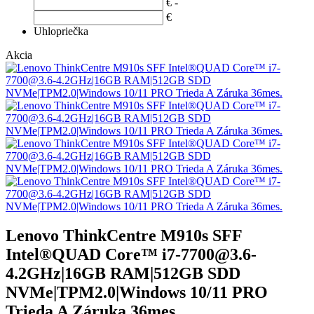
€ -
€
Uhlopriečka
Akcia
Lenovo ThinkCentre M910s SFF
Intel®QUAD Core™ i7-7700@3.6-
4.2GHz|16GB RAM|512GB SDD
NVMe|TPM2.0|Windows 10/11 PRO
Trieda A Záruka 36mes.