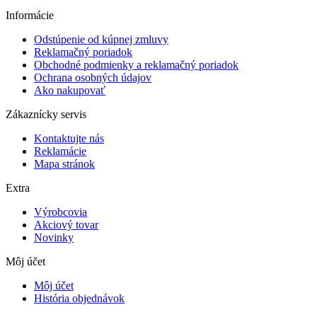
Informácie
Odstúpenie od kúpnej zmluvy
Reklamačný poriadok
Obchodné podmienky a reklamačný poriadok
Ochrana osobných údajov
Ako nakupovať
Zákaznícky servis
Kontaktujte nás
Reklamácie
Mapa stránok
Extra
Výrobcovia
Akciový tovar
Novinky
Môj účet
Môj účet
História objednávok