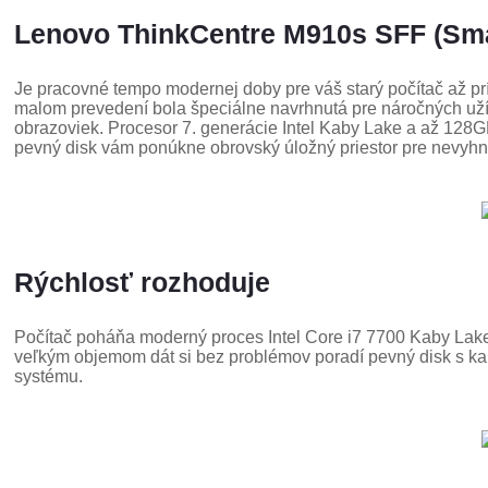
Lenovo ThinkCentre M910s SFF (Sma
Je pracovné tempo modernej doby pre váš starý počítač až p
malom prevedení bola špeciálne navrhnutá pre náročných užív
obrazoviek. Procesor 7. generácie Intel Kaby Lake a až 128
pevný disk vám ponúkne obrovský úložný priestor pre nevyhn
Rýchlosť rozhoduje
Počítač poháňa moderný proces Intel Core i7 7700 Kaby Lake
veľkým objemom dát si bez problémov poradí pevný disk s k
systému.