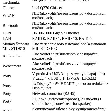
Nie (dostupná externá na USB port)
mechanika
Chipset
Intel Q270 Chipset
NIE (ako voliteľné príslušenstvo v dostupných
WLAN
možnostiach)
NIE (ako voliteľné príslušenstvo v dostupných
Bluetooth
možnostiach)
LAN
10/100/1000 Gigabit Ethernet
LAN
RAID 0, RAID 1, RAID 10, RAID 5
Military štandard
Áno zariadenie bolo testované podľa štandardu
MIL-STD810
MIL-STD810G
Ako voliteľné príslušenstvo v dostupných
Klávesnica
možnostiach
Ako voliteľné príslušenstvo v dostupných
Webcamera
možnostiach
V predu 4 x USB 3.1 (1 s rýchlym napájaním)
Porty
V zadu 4 x USB 3.1, 1xVGA, 1xRS232
1x DisplayPort™ HDMI™ pomocou redukcie z
Porty
DisplayPort
Porty
Network connector (RJ-45)
1 Line-in (stereo/microphone), 2 Line-out (1
Porty
side for headphone/1 rear for speaker)
Kombinovaný slúchadlový výstup/mikrofónny