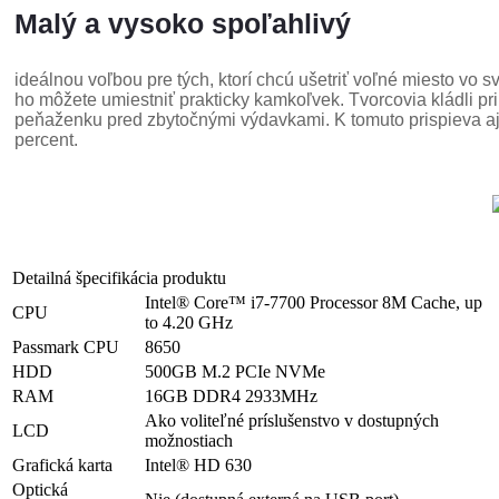
Malý a vysoko spoľahlivý
ideálnou voľbou pre tých, ktorí chcú ušetriť voľné miesto vo s
ho môžete umiestniť prakticky kamkoľvek. Tvorcovia kládli pri 
peňaženku pred zbytočnými výdavkami. K tomuto prispieva aj 
percent.
Detailná špecifikácia produktu
Intel® Core™ i7-7700 Processor 8M Cache, up
CPU
to 4.20 GHz
Passmark CPU
8650
HDD
500GB M.2 PCIe NVMe
RAM
16GB DDR4 2933MHz
Ako voliteľné príslušenstvo v dostupných
LCD
možnostiach
Grafická karta
Intel® HD 630
Optická