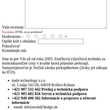
Vaša recenzia:
Poznámka:
HTML nie je preložené!
Hodnotenie:
-
+
Opište kód z obrázku:
Pokračovať
Kontaktujte nás
Sme tu pre Vás už od roku 2003. Značková výpočtová technika za
bezkonkurenčné ceny v kvalite ktorá príjemne prekvapí.
Samozrejmosťou je 3ročná záruka pickup&return (2roky pri nákupe
na IČO).
trade technology s.r.o.
ul. 1.mája 541/26, 04018 Košice-Krásna
+421 907 532 442 Predaj a technická podpora
+421 905 682 826 Servis a technická podpora
+421 949 490 502 Informácie o preprave a účtovné
informácie
email:
info(zavináč)ledgo.sk