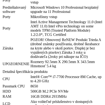
Porty
vstup
Predinštalovaný
Microsoft Windows 10 Professional bezplatný
software
upgrade na 11 Professional
Porty
Mikrofónny vstup
Intel Active Management Technology 11.0 (Intel
AMT 11.0) Intel vPro technology on some
Porty
models TPM (Trusted Platform Module)
1.2/2.0*, TCG Certified
POZOR! Obnovený ReNEW Produkt Trieda A
(drobné známky používania, drobné škrabance
Záruka
na kryte alebo v okolí portov. Displej je bez
vypálených pixelov) Záruka 3 roky u
dodávateľa (2roky pri nákupe na IČO)
Rozmery 92.5mm X 290.5mm X 343.5mm
UPOZORNENIE
Hmotnosť 5.4 kg
Detailná špecifikácia produktu
Intel® Core™ i7-7700 Processor 8M Cache, up
CPU
to 4.20 GHz
Passmark CPU
8650
HDD
500GB M.2 PCIe NVMe
RAM
16GB DDR4 2933MHz
Ako voliteľné príslušenstvo v dostupných
LCD