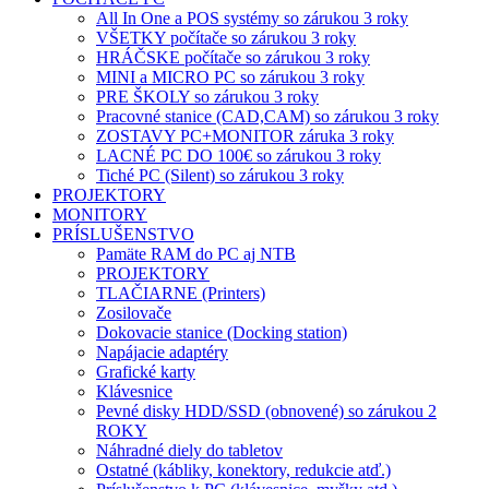
All In One a POS systémy so zárukou 3 roky
VŠETKY počítače so zárukou 3 roky
HRÁČSKE počítače so zárukou 3 roky
MINI a MICRO PC so zárukou 3 roky
PRE ŠKOLY so zárukou 3 roky
Pracovné stanice (CAD,CAM) so zárukou 3 roky
ZOSTAVY PC+MONITOR záruka 3 roky
LACNÉ PC DO 100€ so zárukou 3 roky
Tiché PC (Silent) so zárukou 3 roky
PROJEKTORY
MONITORY
PRÍSLUŠENSTVO
Pamäte RAM do PC aj NTB
PROJEKTORY
TLAČIARNE (Printers)
Zosilovače
Dokovacie stanice (Docking station)
Napájacie adaptéry
Grafické karty
Klávesnice
Pevné disky HDD/SSD (obnovené) so zárukou 2
ROKY
Náhradné diely do tabletov
Ostatné (kábliky, konektory, redukcie atď.)