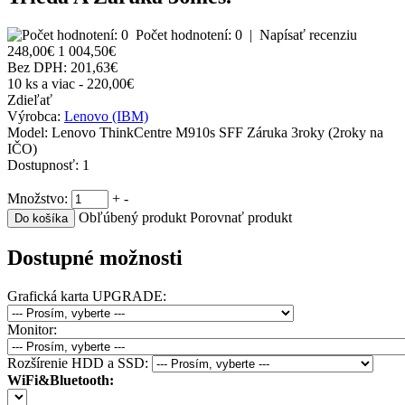
Počet hodnotení: 0
|
Napísať recenziu
248,00€
1 004,50€
Bez DPH:
201,63€
10 ks a viac - 220,00€
Zdieľať
Výrobca:
Lenovo (IBM)
Model:
Lenovo ThinkCentre M910s SFF Záruka 3roky (2roky na
IČO)
Dostupnosť:
1
Množstvo:
+
-
Obľúbený produkt
Porovnať produkt
Dostupné možnosti
Grafická karta UPGRADE:
Monitor:
Rozšírenie HDD a SSD:
WiFi&Bluetooth: