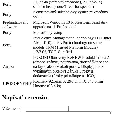
1 Line-in (stereo/microphone), 2 Line-out (1
Porty
side for headphone/1 rear for speaker)
Kombinovaný slúchadlový výstup/mikrofónny
Porty
vstup
Predinštalovaný
Microsoft Windows 10 Professional bezplatný
software
upgrade na 11 Professional
Porty
Mikrofónny vstup
Intel Active Management Technology 11.0 (Intel
AMT 11.0) Intel vPro technology on some
Porty
models TPM (Trusted Platform Module)
1.2/2.0*, TCG Certified
POZOR! Obnovený ReNEW Produkt Trieda A
(drobné známky používania, drobné škrabance
Záruka
na kryte alebo v okolí portov. Displej je bez
vypálených pixelov) Záruka 3 roky u
dodávateľa (2roky pri nákupe na IČO)
Rozmery 92.5mm X 290.5mm X 343.5mm
UPOZORNENIE
Hmotnosť 5.4 kg
Napísať recenziu
Vaše meno: