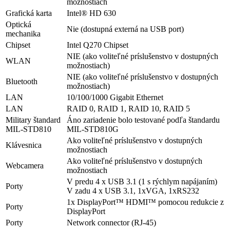
možnostiach
Grafická karta
Intel® HD 630
Optická
Nie (dostupná externá na USB port)
mechanika
Chipset
Intel Q270 Chipset
NIE (ako voliteľné príslušenstvo v dostupných
WLAN
možnostiach)
NIE (ako voliteľné príslušenstvo v dostupných
Bluetooth
možnostiach)
LAN
10/100/1000 Gigabit Ethernet
LAN
RAID 0, RAID 1, RAID 10, RAID 5
Military štandard
Áno zariadenie bolo testované podľa štandardu
MIL-STD810
MIL-STD810G
Ako voliteľné príslušenstvo v dostupných
Klávesnica
možnostiach
Ako voliteľné príslušenstvo v dostupných
Webcamera
možnostiach
V predu 4 x USB 3.1 (1 s rýchlym napájaním)
Porty
V zadu 4 x USB 3.1, 1xVGA, 1xRS232
1x DisplayPort™ HDMI™ pomocou redukcie z
Porty
DisplayPort
Porty
Network connector (RJ-45)