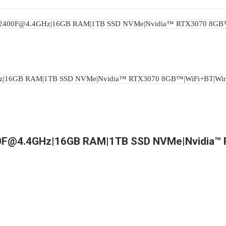
F@4.4GHz|16GB RAM|1TB SSD NVMe|Nvidia™ 