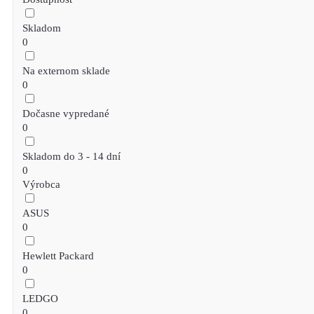
Skladom
0
Na externom sklade
0
Dočasne vypredané
0
Skladom do 3 - 14 dní
0
Výrobca
ASUS
0
Hewlett Packard
0
LEDGO
0