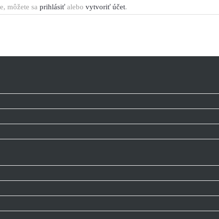
te, môžete sa
prihlásiť
alebo
vytvoriť účet
.