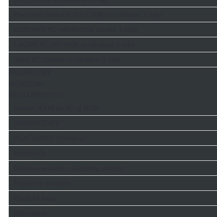
Pracovné stanice (CAD,CAM) so zárukou 3 roky
ZOSTAVY PC+MONITOR záruka 3 roky
LACNÉ PC DO 100€ so zárukou 3 roky
Tiché PC (Silent) so zárukou 3 roky
PROJEKTORY
MONITORY
PRÍSLUŠENSTVO
Pamäte RAM do PC aj NTB
PROJEKTORY
TLAČIARNE (Printers)
Zosilovače
Dokovacie stanice (Docking station)
Napájacie adaptéry
Grafické karty
Klávesnice