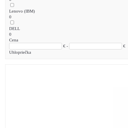
Lenovo (IBM)
0
DELL
0
Cena
€ -
€
Uhlopriečka