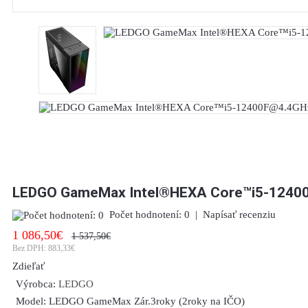
LEDGO GameMax Intel®HEXA Core™i5-12400
Počet hodnotení: 0
|
Napísať recenziu
1 086,50€
1 537,50€
Bez DPH:
883,33€
Zdieľať
Výrobca:
LEDGO
Model:
LEDGO GameMax Zár.3roky (2roky na IČO)