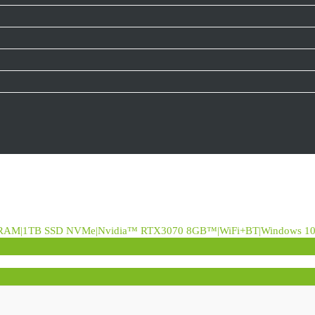
RAM|1TB SSD NVMe|Nvidia™ RTX3070 8GB™|WiFi+BT|Windows 1