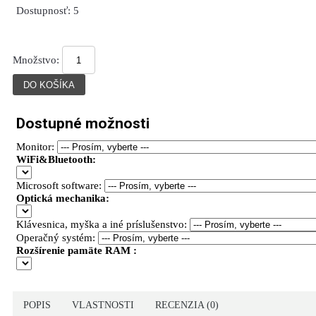
Dostupnosť:
5
Množstvo:
Dostupné možnosti
Monitor:
WiFi&Bluetooth:
Microsoft software:
Optická mechanika:
Klávesnica, myška a iné príslušenstvo:
Operačný systém:
Rozšírenie pamäte RAM :
POPIS
VLASTNOSTI
RECENZIA (0)