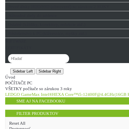
Pevné disky HDD/SSD (obnovené) so zárukou 2 ROKY
Náhradné diely do tabletov
Ostatné (kábliky, konektory, redukcie atď.)
Príslušenstvo k PC (klávesnice, myšky atd.)
SOFTWARE
CERTIFIKÁTY
Sidebar Left
Sidebar Right
Úvod
POČÍTAČE PC
VŠETKY počítače so zárukou 3 roky
LEDGO GameMax Intel®HEXA Core™i5-12400F@4.4GHz|16GB 
SME AJ NA FACEBOOKU
FILTER PRODUKTOV
Reset All
Dostupnosť