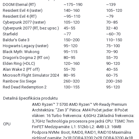
DOOM Eternal (RT)
~175–190
~139
Resident Evil 4 (raster)
140–160
105–120
Resident Evil 4 (RT)
~95–110
~79
Cyberpunk 2077 (raster)
105–120
70–85
Cyberpunk 2077 (RT, bez upsc.)
45–55
32–40
Starfield
~77
~60–70
Baldur’s Gate 3
150–200
110–150
Hogwarts Legacy (raster)
95–120
75–100
Black Myth: Wukong
95–115
70–90
Dragon’s Dogma 2 (RT on)
80–95
55–70
Elden Ring (+DLC)
120–160
90–120
Alan Wake 2 (PT off)
55–70
40–55
Microsoft Flight Simulator 2024
80–95
60–75
Rainbow Six Siege
260–320
200–260
Red Dead Redemption 2
130–155
95–120
Detailná špecifikácia produktu
AMD Ryzen™ 7 5700 AMD Ryzen™ VR-Ready Premium
Architektúra: "Zen 3" Pätica: AM4 Počet jadier: 8 Počet
vlákien: 16 Turbo frekvencia: 4,6GHz Základná frekvencia:
3,7GHz Technológia procesora pre jadrá CPU: TSMC 7nm
CPU
FinFET Medzipamäte: L1: 512kb L2: 4MB L3: 16MB
Podpora NVMe: Boot, RAID0, RAID1, RAID10 Maximálna
rýchlosť pamäte: 2x1R DDR4-3200 2x2R DDR4-3200 4x1R