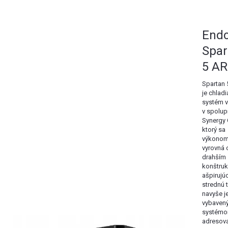
Endo
Spar
5 A
Spartan
je chladi
systém v
v spolup
Synergy 
ktorý sa
výkono
vyrovná 
drahším
konštru
ašpirujú
strednú 
navyše j
vybaven
systém
adresov