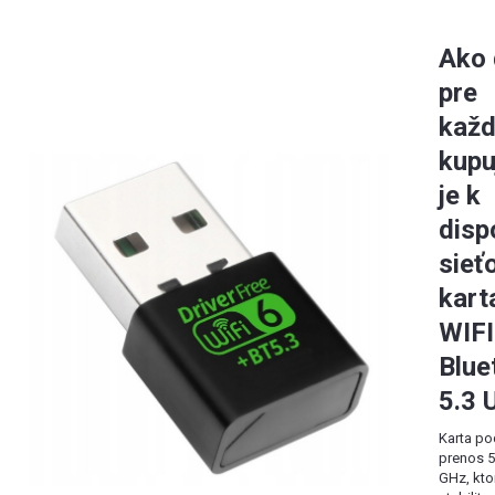
Ako 
pre
kaž
kupu
je k
disp
sieť
kart
WIFI
Blue
5.3 
Karta po
prenos 5
GHz, kto