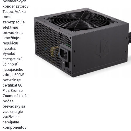
polymérových
kondenzátorov
Teapo. Vďaka
tomu
zabezpečuje
efektívnu
prevádzku a
umožňuje
reguláciu
napätia.
Vysokú
energetickú
účinnosť
napájacieho
zdroja 600W
potvrdzuje
certifikát 80
Plus Bronze.
Znamená to, že
počas
prevádzky sa
viac energie
využíva na
napájanie
komponentov