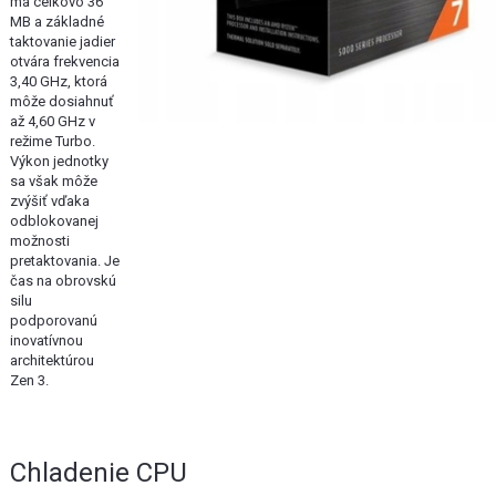
má celkovo 36
MB a základné
taktovanie jadier
otvára frekvencia
3,40 GHz, ktorá
môže dosiahnuť
až 4,60 GHz v
režime Turbo.
Výkon jednotky
sa však môže
zvýšiť vďaka
odblokovanej
možnosti
pretaktovania. Je
čas na obrovskú
silu
podporovanú
inovatívnou
architektúrou
Zen 3.
Chladenie CPU