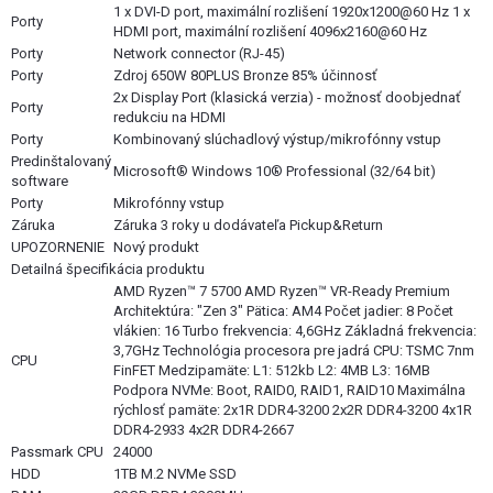
1 x DVI-D port, maximální rozlišení 1920x1200@60 Hz 1 x
Porty
HDMI port, maximální rozlišení 4096x2160@60 Hz
Porty
Network connector (RJ-45)
Porty
Zdroj 650W 80PLUS Bronze 85% účinnosť
2x Display Port (klasická verzia) - možnosť doobjednať
Porty
redukciu na HDMI
Porty
Kombinovaný slúchadlový výstup/mikrofónny vstup
Predinštalovaný
Microsoft® Windows 10® Professional (32/64 bit)
software
Porty
Mikrofónny vstup
Záruka
Záruka 3 roky u dodávateľa Pickup&Return
UPOZORNENIE
Nový produkt
Detailná špecifikácia produktu
AMD Ryzen™ 7 5700 AMD Ryzen™ VR-Ready Premium
Architektúra: "Zen 3" Pätica: AM4 Počet jadier: 8 Počet
vlákien: 16 Turbo frekvencia: 4,6GHz Základná frekvencia:
3,7GHz Technológia procesora pre jadrá CPU: TSMC 7nm
CPU
FinFET Medzipamäte: L1: 512kb L2: 4MB L3: 16MB
Podpora NVMe: Boot, RAID0, RAID1, RAID10 Maximálna
rýchlosť pamäte: 2x1R DDR4-3200 2x2R DDR4-3200 4x1R
DDR4-2933 4x2R DDR4-2667
Passmark CPU
24000
HDD
1TB M.2 NVMe SSD