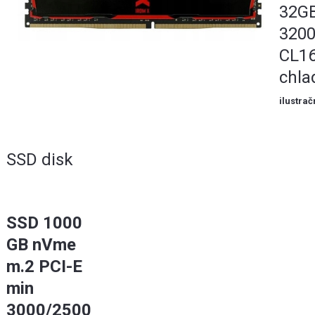
32G
320
CL16
chla
ilustrač
SSD disk
SSD 1000
GB nVme
m.2 PCI-E
min
3000/2500