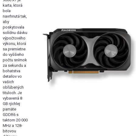
karta, ktorá
bola
navrhnutá tak,
aby
poskytovala
solídnu dávku
výpočtového
výkonu, ktorá
sa premietne
do vyššieho
počtu snímok
za sekundu a
bohatstva
detailov vo
vašich
obľúbených
tituloch. Je
vybavená 8
GB rýchlej
pamäte
GDDR6 s
taktom 20 000
MHz a 128-
bitovou