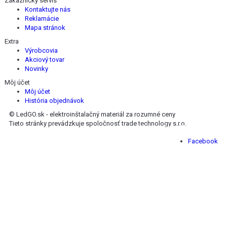
Zákaznícky servis
Kontaktujte nás
Reklamácie
Mapa stránok
Extra
Výrobcovia
Akciový tovar
Novinky
Môj účet
Môj účet
História objednávok
© LedGO.sk - elektroinštalačný materiál za rozumné ceny
Tieto stránky prevádzkuje spoločnosť trade technology s.r.o.
Nájdete nás na Facebooku :
Facebook