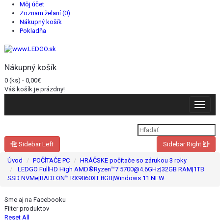
Môj účet
Zoznam želaní (0)
Nákupný košík
Pokladňa
Nákupný košík
0 (ks) - 0,00€
Váš košík je prázdny!
Toggle
navigat
Sidebar Left
Sidebar Right
Úvod
POČÍTAČE PC
HRÁČSKE počítače so zárukou 3 roky
LEDGO FullHD High AMD®Ryzen™7 5700@4.6GHz|32GB RAM|1TB
SSD NVMe|RADEON™ RX9060XT 8GB|Windows 11 NEW
Sme aj na Facebooku
Filter produktov
Reset All