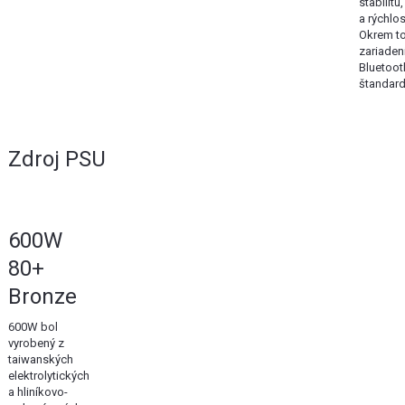
stabilit
a rýchlos
Okrem to
zariaden
Bluetoot
štandard
Zdroj PSU
600W
80+
Bronze
600W bol
vyrobený z
taiwanských
elektrolytických
a hliníkovo-