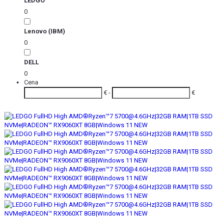
LEDGO
0
Lenovo (IBM)
0
DELL
0
Cena
€ -
€
Akcia