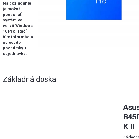
Na požiadanie
je možné
ponechať
systém vo
verzii Windows
10 Pro, stačí
túto informáciu
uviesť do
poznámky k
objednávke.
Základná doska
Asu
B45
K II
Základn