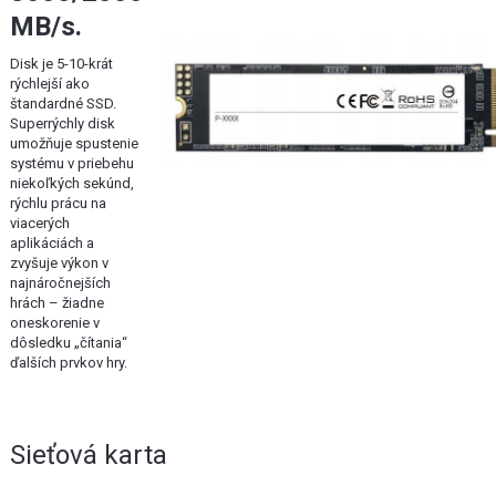
MB/s.
Disk je 5-10-krát
rýchlejší ako
štandardné SSD.
Superrýchly disk
umožňuje spustenie
systému v priebehu
niekoľkých sekúnd,
rýchlu prácu na
viacerých
aplikáciách a
zvyšuje výkon v
najnáročnejších
hrách – žiadne
oneskorenie v
dôsledku „čítania“
ďalších prvkov hry.
Sieťová karta