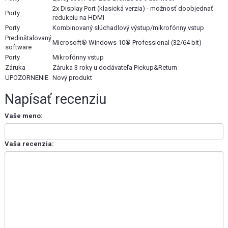
2x Display Port (klasická verzia) - možnosť doobjednať
Porty
redukciu na HDMI
Porty
Kombinovaný slúchadlový výstup/mikrofónny vstup
Predinštalovaný
Microsoft® Windows 10® Professional (32/64 bit)
software
Porty
Mikrofónny vstup
Záruka
Záruka 3 roky u dodávateľa Pickup&Return
UPOZORNENIE
Nový produkt
Napísať recenziu
Vaše meno:
Vaša recenzia: