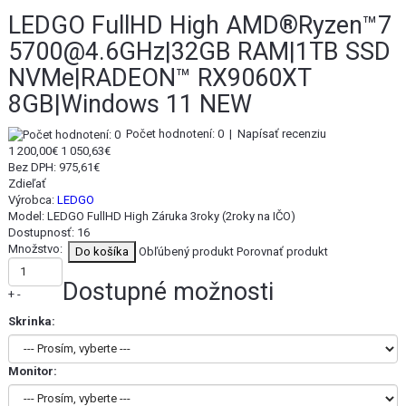
LEDGO FullHD High AMD®Ryzen™7
5700@4.6GHz|32GB RAM|1TB SSD
NVMe|RADEON™ RX9060XT
8GB|Windows 11 NEW
Počet hodnotení: 0
|
Napísať recenziu
1 200,00€
1 050,63€
Bez DPH:
975,61€
Zdieľať
Výrobca:
LEDGO
Model:
LEDGO FullHD High Záruka 3roky (2roky na IČO)
Dostupnosť:
16
Množstvo:
Obľúbený produkt
Porovnať produkt
Dostupné možnosti
+
-
Skrinka:
Monitor: