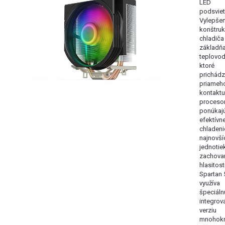
LED
podsviet
Vylepše
konštruk
chladiča
základňa
teplovod
ktoré
prichádz
priameh
kontaktu
proceso
ponúkaj
efektívn
chladeni
najnovší
jednotiek
zachovan
hlasitosti
Spartan
využíva
špeciáln
integrov
verziu
mnohokr