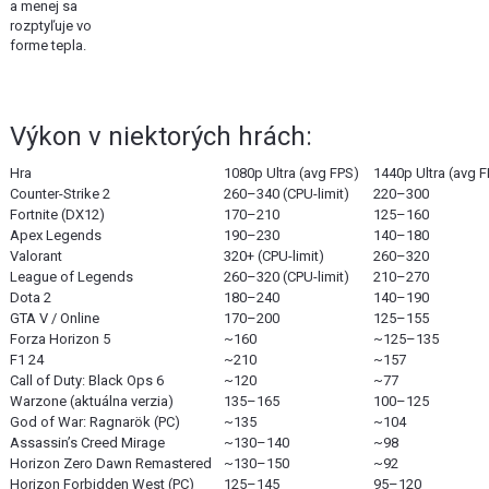
a menej sa
rozptyľuje vo
forme tepla.
Výkon v niektorých hrách:
Hra
1080p Ultra (avg FPS)
1440p Ultra (avg 
Counter-Strike 2
260–340 (CPU-limit)
220–300
Fortnite (DX12)
170–210
125–160
Apex Legends
190–230
140–180
Valorant
320+ (CPU-limit)
260–320
League of Legends
260–320 (CPU-limit)
210–270
Dota 2
180–240
140–190
GTA V / Online
170–200
125–155
Forza Horizon 5
~160
~125–135
F1 24
~210
~157
Call of Duty: Black Ops 6
~120
~77
Warzone (aktuálna verzia)
135–165
100–125
God of War: Ragnarök (PC)
~135
~104
Assassin’s Creed Mirage
~130–140
~98
Horizon Zero Dawn Remastered
~130–150
~92
Horizon Forbidden West (PC)
125–145
95–120