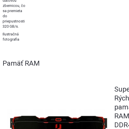
dátovou
zbernicou, čo
sa premieta
do
priepustnosti
320 GB/s.
Ilustračná
fotografia
Pamäť RAM
Sup
Rých
pam
RA
DDR