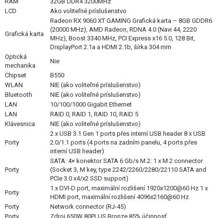
RAM
32GB DDR4 3200MHz
LCD
Ako voliteľné príslušenstvo
Radeon RX 9060 XT GAMING Grafická karta – 8GB GDDR6
(20000 MHz), AMD Radeon, RDNA 4.0 (Navi 44, 2220
Grafická karta
MHz), Boost 3340 MHz, PCI Express x16 5.0, 128 Bit,
DisplayPort 2.1a a HDMI 2.1b, šírka 304 mm
Optická
Nie
mechanika
Chipset
B550
WLAN
NIE (ako voliteľné príslušenstvo)
Bluetooth
NIE (ako voliteľné príslušenstvo)
LAN
10/100/1000 Gigabit Ethernet
LAN
RAID 0, RAID 1, RAID 10, RAID 5
Klávesnica
NIE (ako voliteľné príslušenstvo)
2 x USB 3.1 Gen 1 ports přes interní USB header 8 x USB
Porty
2.0/1.1 ports (4 ports na zadním panelu, 4 ports přes
interní USB header)
SATA: 4× konektor SATA 6 Gb/s M.2: 1 x M.2 connector
Porty
(Socket 3, M key, type 2242/2260/2280/22110 SATA and
PCIe 3.0 x4/x2 SSD support)
1 x DVI-D port, maximální rozlišení 1920x1200@60 Hz 1 x
Porty
HDMI port, maximální rozlišení 4096x2160@60 Hz
Porty
Network connector (RJ-45)
Porty
Zdroj 650W 80PLUS Bronze 85% účinnosť