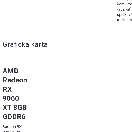
čomu mô
využívať
špičkov
technoló
Grafická karta
AMD
Radeon
RX
9060
XT 8GB
GDDR6
Radeon RX
9060 XT je