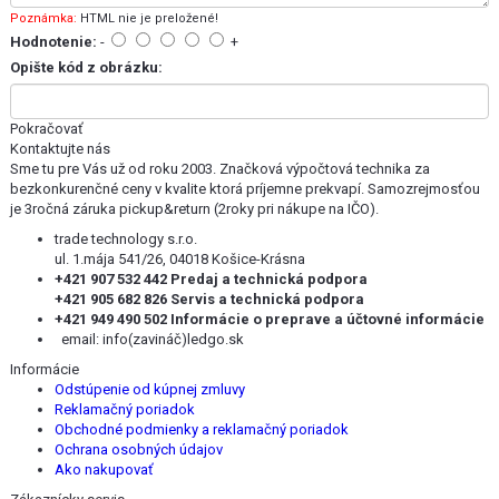
Poznámka:
HTML nie je preložené!
Hodnotenie:
-
+
Opište kód z obrázku:
Pokračovať
Kontaktujte nás
Sme tu pre Vás už od roku 2003. Značková výpočtová technika za
bezkonkurenčné ceny v kvalite ktorá príjemne prekvapí. Samozrejmosťou
je 3ročná záruka pickup&return (2roky pri nákupe na IČO).
trade technology s.r.o.
ul. 1.mája 541/26, 04018 Košice-Krásna
+421 907 532 442 Predaj a technická podpora
+421 905 682 826 Servis a technická podpora
+421 949 490 502 Informácie o preprave a účtovné informácie
email:
info(zavináč)ledgo.sk
Informácie
Odstúpenie od kúpnej zmluvy
Reklamačný poriadok
Obchodné podmienky a reklamačný poriadok
Ochrana osobných údajov
Ako nakupovať