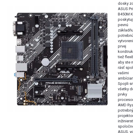
dosky zo
ASUS Pr
B450M K 
poskytuj
pevnú
základň
potrebnú
vytvoren
prvej
konštruk
tiež flexib
aby ste 
rásť spo
vašimi
ambíciam
Spojili 
všetky d
prvky
proceso
AMD Ryz
potrebn
projekto
inžinier
spoločno
ASUS, v