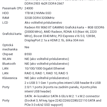
DDR4-2933 4x2R DDR4-2667
Passmark CPU
24000
HDD
1TB M.2 NVMe SSD
RAM
32GB DDR4 3200MHz
LCD
Ako voliteľné príslušenstvo
Radeon RX 9060 XT GAMING Grafická karta – 8GB GDDR6
(20000 MHz), AMD Radeon, RDNA 4.0 (Navi 44, 2220
Grafická karta
MHz), Boost 3340 MHz, PCI Express x16 5.0, 128 Bit,
DisplayPort 2.1a a HDMI 2.1b, šírka 304 mm
Optická
Nie
mechanika
Chipset
B550
WLAN
NIE (ako voliteľné príslušenstvo)
Bluetooth
NIE (ako voliteľné príslušenstvo)
LAN
10/100/1000 Gigabit Ethernet
LAN
RAID 0, RAID 1, RAID 10, RAID 5
Klávesnica
NIE (ako voliteľné príslušenstvo)
2 x USB 3.1 Gen 1 ports přes interní USB header 8 x USB
Porty
2.0/1.1 ports (4 ports na zadním panelu, 4 ports přes
interní USB header)
SATA: 4× konektor SATA 6 Gb/s M.2: 1 x M.2 connector
Porty
(Socket 3, M key, type 2242/2260/2280/22110 SATA and
PCIe 3.0 x4/x2 SSD support)