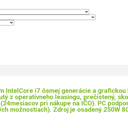
IntelCore i7 ôsmej generácie a grafickou 
tý z operatívneho leasingu, prečistený, s
(24mesiacov pri nákupe na IČO). PC podpor
ých možnostiach). Zdroj je osadený 250W 80