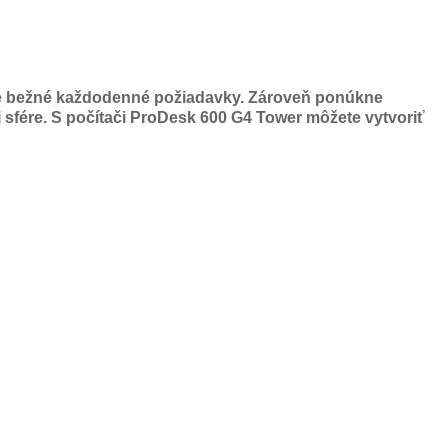
aše bežné každodenné požiadavky. Zároveň ponúkne
j sfére. S počítači ProDesk 600 G4 Tower
môžete vytvoriť