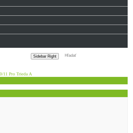
Sidebar Right
11 Pro Trieda A