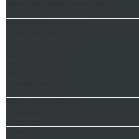
Pracovné stanice (CAD,CAM) so zárukou 3 roky
ZOSTAVY PC+MONITOR záruka 3 roky
LACNÉ PC DO 100€ so zárukou 3 roky
Tiché PC (Silent) so zárukou 3 roky
PROJEKTORY
MONITORY
PRÍSLUŠENSTVO
Pamäte RAM do PC aj NTB
PROJEKTORY
TLAČIARNE (Printers)
Zosilovače
Dokovacie stanice (Docking station)
Napájacie adaptéry
Grafické karty
Klávesnice