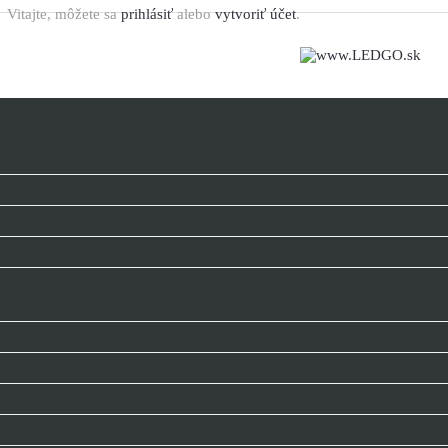
Vitajte, môžete sa
prihlásiť
alebo
vytvoriť účet
.