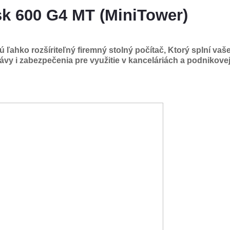
k 600 G4 MT (MiniTower)
jú
ľahko rozšíriteľný firemný stolný počítač
, Ktorý splní v
ávy i zabezpečenia
pre využitie v kanceláriách a podnikove