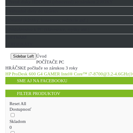
Pevné disky HDD/SSD (obnovené) so zárukou 2 ROKY
Náhradné diely do tabletov
Ostatné (kábliky, konektory, redukcie atď.)
Príslušenstvo k PC (klávesnice, myšky atd.)
SOFTWARE
CERTIFIKÁTY
Úvod
Sidebar Left
POČÍTAČE PC
HRÁČSKE počítače so zárukou 3 roky
HP ProDesk 600 G4 GAMER Intel® Core™ i7-8700@3.2-4.6GHz|
SME AJ NA FACEBOOKU
FILTER PRODUKTOV
Reset All
Dostupnosť
Skladom
0