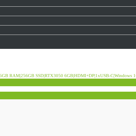
16GB RAM|256GB SSD|RTX3050 6GB|HDMI+DP|1xUSB-C|Windows 10/