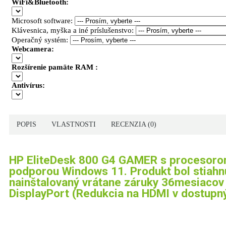
WiFi&Bluetooth:
Microsoft software:
Klávesnica, myška a iné príslušenstvo:
Operačný systém:
Webcamera:
Rozšírenie pamäte RAM :
Antivírus:
POPIS
VLASTNOSTI
RECENZIA (0)
HP EliteDesk 800 G4 GAMER s procesorom 
podporou Windows 11. Produkt bol stiahnu
nainštalovaný vrátane záruky
36mesiacov 
DisplayPort (Redukcia na HDMI v dostupn