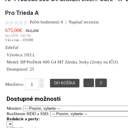
Pro Trieda A
Počet hodnotení: 0
|
Napísať recenziu
675,00€
912,25€
Bez DPH:
548,78€
5 ks a viac - 319,00€
Zdieľať
Výrobca:
DELL
Model:
HP ProDesk 600 G4 MT Záruka 3roky (2roky na IČO)
Dostupnosť:
25
+
Množstvo:
-
Dostupné možnosti
Monitor:
Rozšírenie HDD a SSD:
Redukcie a porty: