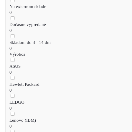
Na externom sklade
0
Dočasne vypredané
0
Skladom do 3 - 14 dní
0
Výrobca
ASUS
0
Hewlett Packard
0
LEDGO
0
Lenovo (IBM)
0