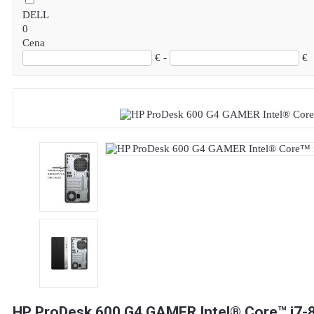
DELL
0
Cena
€ -
€
HP ProDesk 600 G4 GAMER Intel® Core™ i