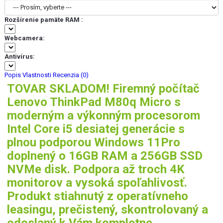
Rozšírenie pamäte RAM :
Webcamera:
Antivírus:
Popis
Vlastnosti
Recenzia (0)
TOVAR SKLADOM! Firemný počítač
Lenovo ThinkPad M80q Micro s
moderným a výkonným procesorom
Intel Core i5 desiatej generácie s
plnou podporou Windows 11Pro
doplnený o 16GB RAM a 256GB SSD
NVMe disk. Podpora až troch 4K
monitorov a vysoká spoľahlivosť.
Produkt stiahnutý z operatívneho
leasingu, prečistený, skontrolovaný a
odoslaný k Vám kompletne