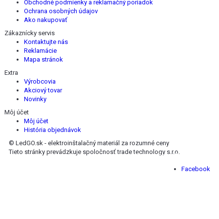
Obchodné podmienky a reklamačný poriadok
Ochrana osobných údajov
Ako nakupovať
Zákaznícky servis
Kontaktujte nás
Reklamácie
Mapa stránok
Extra
Výrobcovia
Akciový tovar
Novinky
Môj účet
Môj účet
História objednávok
© LedGO.sk - elektroinštalačný materiál za rozumné ceny
Tieto stránky prevádzkuje spoločnosť trade technology s.r.o.
Nájdete nás na Facebooku :
Facebook