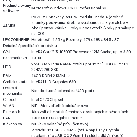
Predinštalovaný
Microsoft Windows 10/11 Professional SK
software
POZOR! Obnovený ReNEW Produkt Trieda A (drobné
známky používania, drobné škrabance na kryte alebo v
Záruka
okolí portov. Záruka 3 roky u dodávateľa (2roky pri nákupe
na IČO)
UPOZORNENIE
Hmotnosť : 1.25 kg Rozmery: 179 x 183 x 34.5 / 37
Detailná špecifikácia produktu
CPU
Intel® Core™ i5-10500T Processor 12M Cache, up to 3.80
Passmark CPU
10100
256GB M.2 PCIe NVMe Pozícia pre 1x 2.5" HDD + 1x M.2
HDD
2242/2280 SSD
RAM
16GB DDR4 2133MHz
Grafická karta
Intel® UHD Graphics 630
Optická
Nie (dostupná externá na USB port)
mechanika
Chipset
Intel Q470 Chipset
WLAN
NIE - Ako voliteľné príslušenstvo
Bluetooth
Ako voliteľné príslušenstvo v dostupných možnostiach
LAN
10/100/1000 Gigabit Ethernet
Klávesnica
NIE (ako voliteľné príslušenstvo)
V predu: 1x USB 3.2 Gen 2 (Stále napájaný a rýchle
nabíjanie) 1x USB-C 3.2 Gen 1 1x slúchadlá / mikrofón