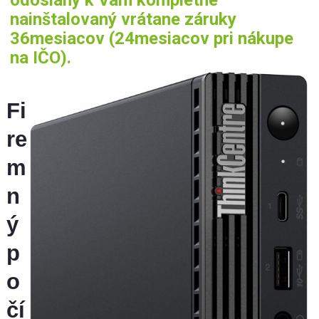
nainštalovaný vrátane záruky
36mesiacov (24mesiacov pri nákupe
na IČO).
Fi
re
m
n
ý
p
o
čí