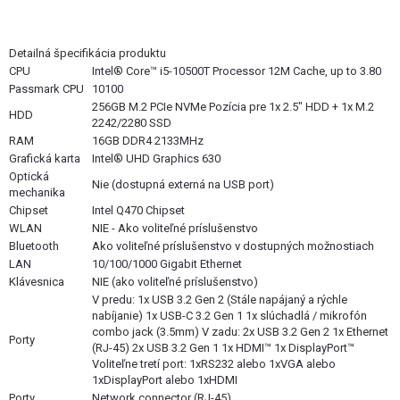
Detailná špecifikácia produktu
CPU
Intel® Core™ i5-10500T Processor 12M Cache, up to 3.80
Passmark CPU
10100
256GB M.2 PCIe NVMe Pozícia pre 1x 2.5" HDD + 1x M.2
HDD
2242/2280 SSD
RAM
16GB DDR4 2133MHz
Grafická karta
Intel® UHD Graphics 630
Optická
Nie (dostupná externá na USB port)
mechanika
Chipset
Intel Q470 Chipset
WLAN
NIE - Ako voliteľné príslušenstvo
Bluetooth
Ako voliteľné príslušenstvo v dostupných možnostiach
LAN
10/100/1000 Gigabit Ethernet
Klávesnica
NIE (ako voliteľné príslušenstvo)
V predu: 1x USB 3.2 Gen 2 (Stále napájaný a rýchle
nabíjanie) 1x USB-C 3.2 Gen 1 1x slúchadlá / mikrofón
combo jack (3.5mm) V zadu: 2x USB 3.2 Gen 2 1x Ethernet
Porty
(RJ-45) 2x USB 3.2 Gen 1 1x HDMI™ 1x DisplayPort™
Voliteľne tretí port: 1xRS232 alebo 1xVGA alebo
1xDisplayPort alebo 1xHDMI
Porty
Network connector (RJ-45)