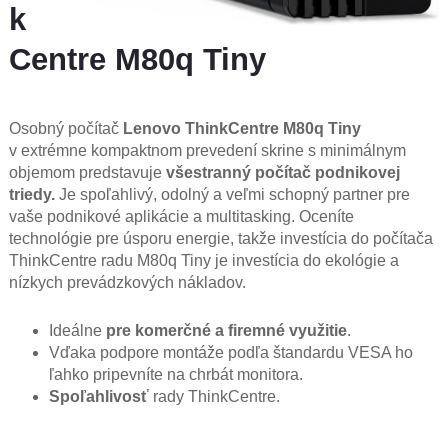
k
Centre M80q Tiny​
Osobný počítač
Lenovo ThinkCentre M80q Tiny
v extrémne kompaktnom prevedení skrine s minimálnym
objemom predstavuje
všestranný počítač podnikovej
triedy.
Je spoľahlivý, odolný a veľmi schopný partner pre
vaše podnikové aplikácie a multitasking. Oceníte
technológie pre úsporu energie, takže investícia do počítača
ThinkCentre radu M80q Tiny je investícia do ekológie a
nízkych prevádzkových nákladov.
Ideálne
pre komerčné a firemné využitie
.
Vďaka podpore montáže podľa štandardu VESA ho
ľahko pripevníte na chrbát monitora.
Spoľahlivosť
rady ThinkCentre.