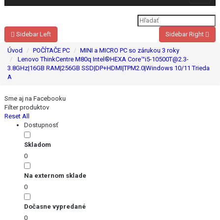
navigat
Sidebar Left
Sidebar Right
Úvod
POČÍTAČE PC
MINI a MICRO PC so zárukou 3 roky
Lenovo ThinkCentre M80q Intel®HEXA Core™i5-10500T@2.3-
3.8GHz|16GB RAM|256GB SSD|DP+HDMI|TPM2.0|Windows 10/11 Trieda
A
Sme aj na Facebooku
Filter produktov
Reset All
Dostupnosť
Skladom
0
Na externom sklade
0
Dočasne vypredané
0