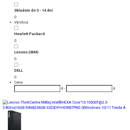
Skladom do 3 - 14 dní
0
Výrobca
Hewlett Packard
0
Lenovo (IBM)
0
DELL
0
Cena
€ -
€
Akcia