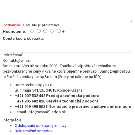
Poznámka:
HTML nie je preložené!
Hodnotenie:
-
+
Opište kód z obrázku:
Pokračovať
Kontaktujte nás
Sme tu pre Vás už od roku 2003. Značková výpočtová technika za
bezkonkurenčné ceny v kvalite ktorá príjemne prekvapí. Samozrejmosťou
je 3ročná záruka pickup&return (2roky pri nákupe na IČO).
trade technology s.r.o.
ul. 1.mája 541/26, 04018 Košice-Krásna
+421 907 532 442 Predaj a technická podpora
+421 905 682 826 Servis a technická podpora
+421 949 490 502 Informácie o preprave a účtovné informácie
email:
info(zavináč)ledgo.sk
Informácie
Odstúpenie od kúpnej zmluvy
Reklamačný poriadok