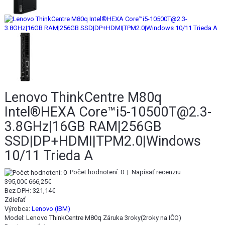
Lenovo ThinkCentre M80q
Intel®HEXA Core™i5-10500T@2.3-
3.8GHz|16GB RAM|256GB
SSD|DP+HDMI|TPM2.0|Windows
10/11 Trieda A
Počet hodnotení: 0
|
Napísať recenziu
395,00€
666,25€
Bez DPH:
321,14€
Zdieľať
Výrobca:
Lenovo (IBM)
Model:
Lenovo ThinkCentre M80q Záruka 3roky(2roky na IČO)