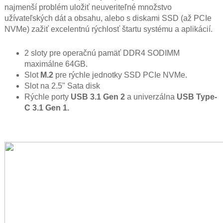
najmenší problém uložiť neuveriteľné množstvo
užívateľských dát a obsahu, alebo s diskami SSD (až PCIe
NVMe) zažiť excelentnú rýchlosť štartu systému a aplikácií.
2 sloty pre operačnú pamäť DDR4 SODIMM
maximálne 64GB.
Slot
M.2
pre rýchle jednotky SSD PCIe NVMe.
Slot na 2.5" Sata disk
Rýchle porty
USB 3.1 Gen 2
a univerzálna
USB Type-
C 3.1 Gen 1.