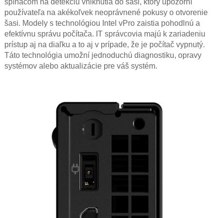
spínačom na detekciu vniknutia do šasi, ktorý upozorní
používateľa na akékoľvek neoprávnené pokusy o otvorenie
šasi. Modely s technológiou Intel vPro zaistia pohodlnú a
efektívnu správu počítača. IT správcovia majú k zariadeniu
prístup aj na diaľku a to aj v prípade, že je počítač vypnutý.
Táto technológia umožní jednoduchú diagnostiku, opravy
systémov alebo aktualizácie pre váš systém.