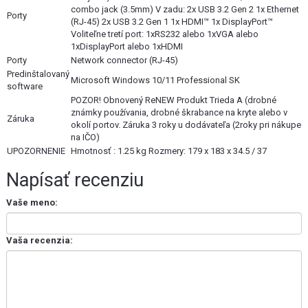
combo jack (3.5mm) V zadu: 2x USB 3.2 Gen 2 1x Ethernet
Porty
(RJ-45) 2x USB 3.2 Gen 1 1x HDMI™ 1x DisplayPort™
Voliteľne tretí port: 1xRS232 alebo 1xVGA alebo
1xDisplayPort alebo 1xHDMI
Porty
Network connector (RJ-45)
Predinštalovaný
Microsoft Windows 10/11 Professional SK
software
POZOR! Obnovený ReNEW Produkt Trieda A (drobné
známky používania, drobné škrabance na kryte alebo v
Záruka
okolí portov. Záruka 3 roky u dodávateľa (2roky pri nákupe
na IČO)
UPOZORNENIE
Hmotnosť : 1.25 kg Rozmery: 179 x 183 x 34.5 / 37
Napísať recenziu
Vaše meno:
Vaša recenzia: