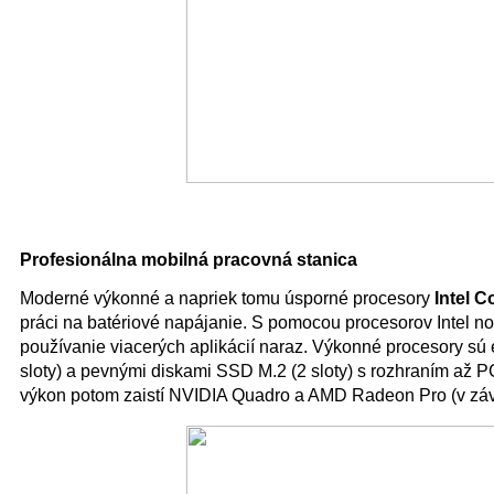
Profesionálna mobilná pracovná stanica
Moderné výkonné a napriek tomu úsporné procesory
Intel C
práci na batériové napájanie. S pomocou procesorov Intel n
používanie viacerých aplikácií naraz. Výkonné procesory s
sloty) a pevnými diskami SSD M.2 (2 sloty) s rozhraním až
výkon potom zaistí NVIDIA Quadro a AMD Radeon Pro (v závisl