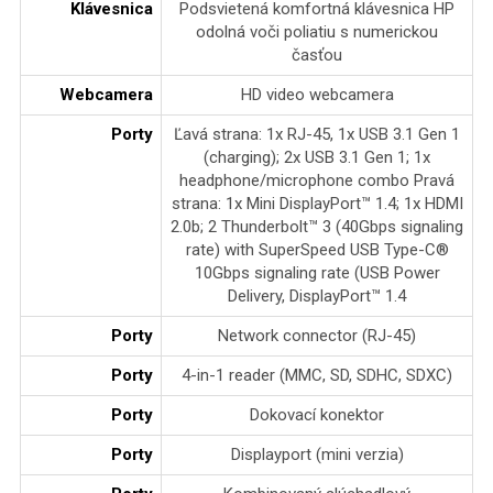
Klávesnica
Podsvietená komfortná klávesnica HP
odolná voči poliatiu s numerickou
časťou
Webcamera
HD video webcamera
Porty
Ľavá strana: 1x RJ-45, 1x USB 3.1 Gen 1
(charging); 2x USB 3.1 Gen 1; 1x
headphone/microphone combo Pravá
strana: 1x Mini DisplayPort™ 1.4; 1x HDMI
2.0b; 2 Thunderbolt™ 3 (40Gbps signaling
rate) with SuperSpeed USB Type-C®
10Gbps signaling rate (USB Power
Delivery, DisplayPort™ 1.4
Porty
Network connector (RJ-45)
Porty
4-in-1 reader (MMC, SD, SDHC, SDXC)
Porty
Dokovací konektor
Porty
Displayport (mini verzia)