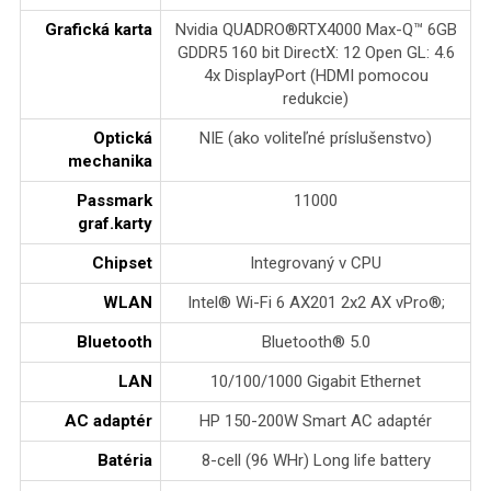
Grafická karta
Nvidia QUADRO®RTX4000 Max-Q™ 6GB
GDDR5 160 bit DirectX: 12 Open GL: 4.6
4x DisplayPort (HDMI pomocou
redukcie)
Optická
NIE (ako voliteľné príslušenstvo)
mechanika
Passmark
11000
graf.karty
Chipset
Integrovaný v CPU
WLAN
Intel® Wi-Fi 6 AX201 2x2 AX vPro®;
Bluetooth
Bluetooth® 5.0
LAN
10/100/1000 Gigabit Ethernet
AC adaptér
HP 150-200W Smart AC adaptér
Batéria
8-cell (96 WHr) Long life battery