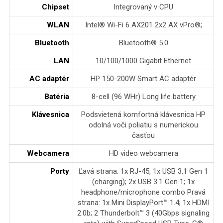
Chipset
Integrovaný v CPU
WLAN
Intel® Wi-Fi 6 AX201 2x2 AX vPro®;
Bluetooth
Bluetooth® 5.0
LAN
10/100/1000 Gigabit Ethernet
AC adaptér
HP 150-200W Smart AC adaptér
Batéria
8-cell (96 WHr) Long life battery
Klávesnica
Podsvietená komfortná klávesnica HP
odolná voči poliatiu s numerickou
časťou
Webcamera
HD video webcamera
Porty
Ľavá strana: 1x RJ-45, 1x USB 3.1 Gen 1
(charging); 2x USB 3.1 Gen 1; 1x
headphone/microphone combo Pravá
strana: 1x Mini DisplayPort™ 1.4; 1x HDMI
2.0b; 2 Thunderbolt™ 3 (40Gbps signaling