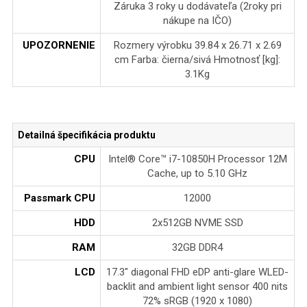
Záruka 3 roky u dodávateľa (2roky pri
nákupe na IČO)
UPOZORNENIE
Rozmery výrobku 39.84 x 26.71 x 2.69
cm Farba: čierna/sivá Hmotnosť [kg]:
3.1Kg
Detailná špecifikácia produktu
CPU
Intel® Core™ i7-10850H Processor 12M
Cache, up to 5.10 GHz
Passmark CPU
12000
HDD
2x512GB NVME SSD
RAM
32GB DDR4
LCD
17.3" diagonal FHD eDP anti-glare WLED-
backlit and ambient light sensor 400 nits
72% sRGB (1920 x 1080)