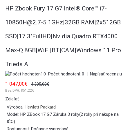
HP Zbook Fury 17 G7 Intel® Core™ i7-
10850H@2.7-5.1GHz|32GB RAM|2x512GB
SSD|17.3"FullHD|Nvidia Quadro RTX4000
Max-Q 8GB|WiFi|BT|CAM|Windows 11 Pro
Trieda A
Počet hodnotení: 0
|
Napísať recenziu
1 047,00€
4 305,00€
Bez DPH:
851,22€
Zdieľať
Výrobca:
Hewlett Packard
Model:
HP ZBook 17 G7 Záruka 3 roky(2 roky pri nákupe na
IČO)
Dostupnosť:
Dočasne vypredané