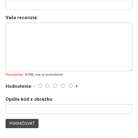
Vaša recenzia:
Poznámka:
HTML nie je preložené!
Hodnotenie:
-
+
Opište kód z obrázku:
POKRAČOVAŤ