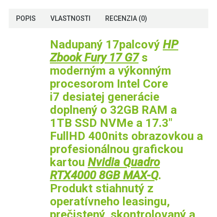
POPIS
VLASTNOSTI
RECENZIA (0)
Nadupaný 17palcový
HP
Zbook Fury 17 G7
s
moderným a výkonným
procesorom Intel Core
i7 desiatej generácie
doplnený o 32GB RAM a
1TB SSD NVMe a 17.3"
FullHD 400nits obrazovkou a
profesionálnou grafickou
kartou
Nvidia Quadro
RTX4000 8GB MAX-Q
.
Produkt stiahnutý z
operatívneho leasingu,
prečistený, skontrolovaný a