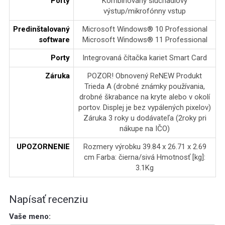
Porty
Kombinovaný slúchadlový
výstup/mikrofónny vstup
Predinštalovaný
Microsoft Windows® 10 Professional
software
Microsoft Windows® 11 Professional
Porty
Integrovaná čítačka kariet Smart Card
Záruka
POZOR! Obnovený ReNEW Produkt
Trieda A (drobné známky používania,
drobné škrabance na kryte alebo v okolí
portov. Displej je bez vypálených pixelov)
Záruka 3 roky u dodávateľa (2roky pri
nákupe na IČO)
UPOZORNENIE
Rozmery výrobku 39.84 x 26.71 x 2.69
cm Farba: čierna/sivá Hmotnosť [kg]:
3.1Kg
Napísať recenziu
Vaše meno: