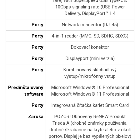
rate) with SuperSpeed USB Type-C®
10Gbps signaling rate (USB Power
Delivery, DisplayPort™ 1.4
Porty
Network connector (RJ-45)
Porty
4-in-1 reader (MMC, SD, SDHC, SDXC)
Porty
Dokovací konektor
Porty
Displayport (mini verzia)
Porty
Kombinovaný slúchadlový
výstup/mikrofónny vstup
Predinštalovaný
Microsoft Windows® 10 Professional
software
Microsoft Windows® 11 Professional
Porty
Integrovaná čítačka kariet Smart Card
Záruka
POZOR! Obnovený ReNEW Produkt
Trieda A (drobné známky používania,
drobné škrabance na kryte alebo v okolí
portov. Displej je bez vypálených pixelov)