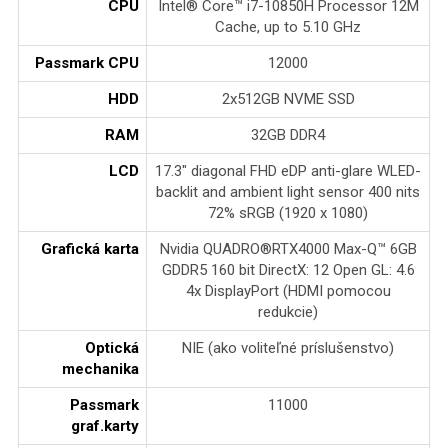
CPU
Intel® Core™ i7-10850H Processor 12M
Cache, up to 5.10 GHz
Passmark CPU
12000
HDD
2x512GB NVME SSD
RAM
32GB DDR4
LCD
17.3" diagonal FHD eDP anti-glare WLED-
backlit and ambient light sensor 400 nits
72% sRGB (1920 x 1080)
Grafická karta
Nvidia QUADRO®RTX4000 Max-Q™ 6GB
GDDR5 160 bit DirectX: 12 Open GL: 4.6
4x DisplayPort (HDMI pomocou
redukcie)
Optická
NIE (ako voliteľné príslušenstvo)
mechanika
Passmark
11000
graf.karty