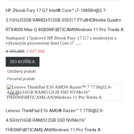
HP Zbook Fury 17 G7 Intel® Core™ i7-10850H@2.7-
5.1GHz|32GB RAM|2x512GB SSD|17.3"FullHD|Nvidia Quadro
RTX4000 Max-Q 8GB|WiFi|BT|CAM|Windows 11 Pro Trieda A
Nadupaný 17palcový HP Zbook Fury 17 G7 s moderným a
výkonným procesorom Intel Core i7 .....
4 305,00€
1 047,00€
DO KOŠÍKA
Obľúbený produkt
Porovnať produkt
Akcia
Lenovo ThinkPad E16 AMD® Razen™ 7 7730@2.0-
4.5GHz|16GB RAM|512GB SSD NVMe|16"
FHD|WiFi|BT|CAM|LAN|Windows 11 Pro Trieda A