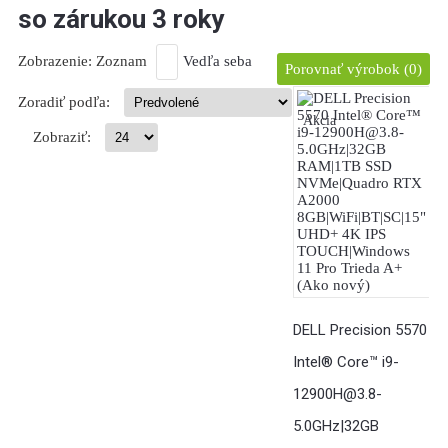
so zárukou 3 roky
Zobrazenie:
Zoznam
Vedľa seba
Porovnať výrobok (0)
Zoradiť podľa:
Akcia
Zobraziť:
DELL Precision 5570
Intel® Core™ i9-
12900H@3.8-
5.0GHz|32GB