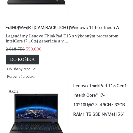
FullHD|WiFi|BT|CAM|BACKLIGHT|Windows 11 Pro Trieda A
Legendárny Lenovo ThinkPad T15 s výkonným procesorom
IntelCore i7 10tej generácie a v.....
2 818,75€
550,00€
DO KOŠÍKA
Obľúbený produkt
Porovnať produkt
Lenovo ThinkPad T15 Gen1
Akcia
Intel® Core™ i7-
10210U@2.3-4.9GHz|32GB
RAM|1TB SSD NVMe|15.6"