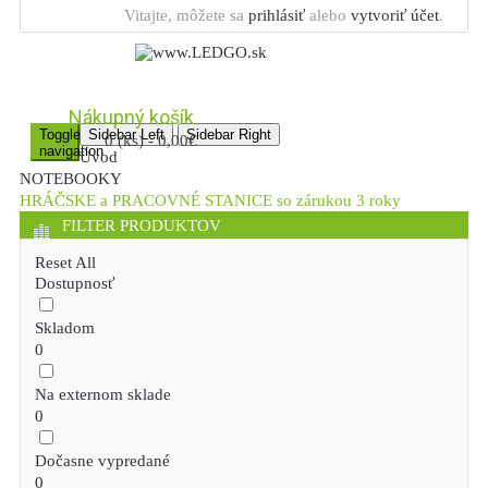
Vitajte, môžete sa
prihlásiť
alebo
vytvoriť účet
.
Nákupný košík
Toggle
Sidebar Left
Sidebar Right
0 (ks) - 0,00€
navigation
Úvod
NOTEBOOKY
HRÁČSKE a PRACOVNÉ STANICE so zárukou 3 roky
FILTER PRODUKTOV
Reset All
Dostupnosť
Skladom
0
Na externom sklade
0
Dočasne vypredané
0