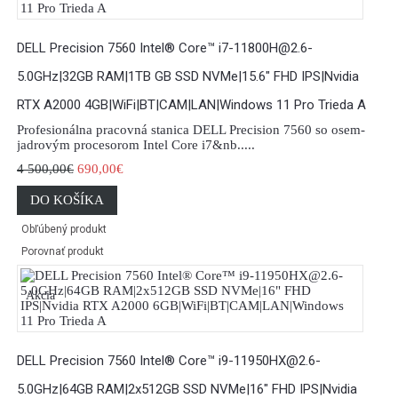
DELL Precision 7560 Intel® Core™ i7-11800H@2.6-
5.0GHz|32GB RAM|1TB GB SSD NVMe|15.6" FHD IPS|Nvidia
RTX A2000 4GB|WiFi|BT|CAM|LAN|Windows 11 Pro Trieda A
Profesionálna pracovná stanica DELL Precision 7560 so osem-
jadrovým procesorom Intel Core i7&nb.....
4 500,00€
690,00€
DO KOŠÍKA
Obľúbený produkt
Porovnať produkt
Akcia
DELL Precision 7560 Intel® Core™ i9-11950HX@2.6-
5.0GHz|64GB RAM|2x512GB SSD NVMe|16" FHD IPS|Nvidia