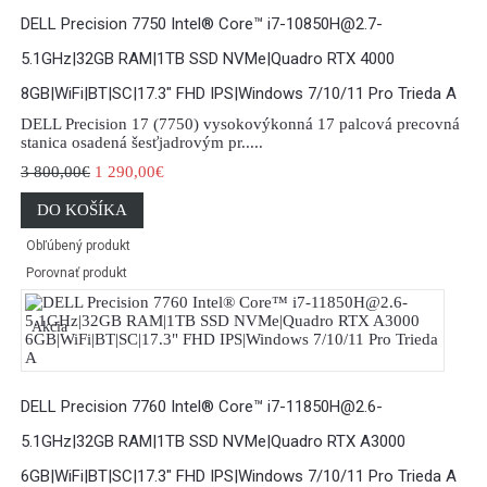
DELL Precision 7750 Intel® Core™ i7-10850H@2.7-
5.1GHz|32GB RAM|1TB SSD NVMe|Quadro RTX 4000
8GB|WiFi|BT|SC|17.3" FHD IPS|Windows 7/10/11 Pro Trieda A
DELL Precision 17 (7750) vysokovýkonná 17 palcová precovná
stanica osadená šesťjadrovým pr.....
3 800,00€
1 290,00€
DO KOŠÍKA
Obľúbený produkt
Porovnať produkt
Akcia
DELL Precision 7760 Intel® Core™ i7-11850H@2.6-
5.1GHz|32GB RAM|1TB SSD NVMe|Quadro RTX A3000
6GB|WiFi|BT|SC|17.3" FHD IPS|Windows 7/10/11 Pro Trieda A