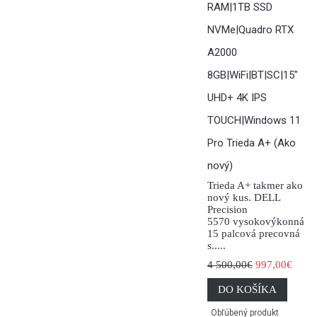
RAM|1TB SSD
NVMe|Quadro RTX
A2000
8GB|WiFi|BT|SC|15"
UHD+ 4K IPS
TOUCH|Windows 11
Pro Trieda A+ (Ako
nový)
Trieda A+ takmer ako
nový kus. DELL
Precision
5570 vysokovýkonná
15 palcová precovná
s.....
4 500,00€
997,00€
DO KOŠÍKA
Obľúbený produkt