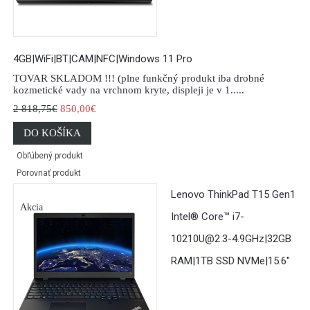
4GB|WiFi|BT|CAM|NFC|Windows 11 Pro
TOVAR SKLADOM !!! (plne funkčný produkt iba drobné
kozmetické vady na vrchnom kryte, displeji je v 1.....
2 818,75€
850,00€
DO KOŠÍKA
Obľúbený produkt
Porovnať produkt
Lenovo ThinkPad T15 Gen1
Akcia
Intel® Core™ i7-
10210U@2.3-4.9GHz|32GB
RAM|1TB SSD NVMe|15.6"