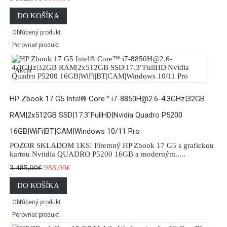
DO KOŠÍKA
Obľúbený produkt
Porovnať produkt
Akcia
HP Zbook 17 G5 Intel® Core™ i7-8850H@2.6-4.3GHz|32GB
RAM|2x512GB SSD|17.3"FullHD|Nvidia Quadro P5200
16GB|WiFi|BT|CAM|Windows 10/11 Pro
POZOR SKLADOM 1KS! Firemný HP Zbook 17 G5 s grafickou
kartou Nviidia QUADRO P5200 16GB a moderným.....
3 485,00€
988,00€
DO KOŠÍKA
Obľúbený produkt
Porovnať produkt