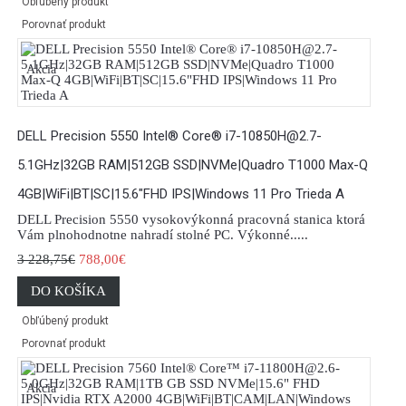
Obľúbený produkt
Porovnať produkt
Akcia
DELL Precision 5550 Intel® Core® i7-10850H@2.7-
5.1GHz|32GB RAM|512GB SSD|NVMe|Quadro T1000 Max-Q
4GB|WiFi|BT|SC|15.6"FHD IPS|Windows 11 Pro Trieda A
DELL Precision 5550 vysokovýkonná pracovná stanica ktorá
Vám plnohodnotne nahradí stolné PC. Výkonné.....
3 228,75€
788,00€
DO KOŠÍKA
Obľúbený produkt
Porovnať produkt
Akcia