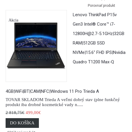
Porovnať produkt
Lenovo ThinkPad P15v
Akcia
Gen3 Intel® Core™ i7-
12800H@2.7-5.1GHz|32GB
RAM|512GB SSD
NVMe|15.6" FHD IPS|Nviidia
Quadro T1200 Max-Q
4GB|WiFi|BT|CAM|NFC|Windows 11 Pro Trieda A
TOVAR SKLADOM Trieda A veľmi dobrý stav (plne funkčný
produkt iba drobné kozmetické vady n.....
2 818,75€
499,00€
DO KOŠÍKA