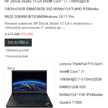
HP Zbook Studio 15 G4 Intel® Core™ i7-7700HQ@2.8-
3.8GHz|16GB RAM|256GB SSD NVMe|15.6"FullHD IPS|Nvidia
M620 2GB|WiFi|BT|CAM|Windows 10/11 Pro
Firemný notebook HP Zbook Studio 15 G4 s moderným a
výkonným procesorom i7 siedmej ge.....
3 177,50€
450,00€
DO KOŠÍKA
Obľúbený produkt
Porovnať produkt
Lenovo ThinkPad P15 Gen1
Akcia
Intel® Core™ i7-
10850H@2.7-5.1GHz|32GB
RAM|512GB SSD
NVMe|15.6" FHD IPS|Nviidia
Quadro T1000