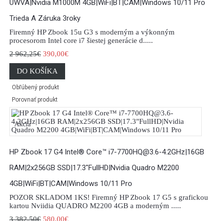
UWVA|Nvidia M1000M 4GB|WiFi|BT|CAM|Windows 10/11 Pro
Trieda A Záruka 3roky
Firemný HP Zbook 15u G3 s moderným a výkonným
procesorom Intel core i7 šiestej generácie d.....
2 962,25€
390,00€
DO KOŠÍKA
Obľúbený produkt
Porovnať produkt
Akcia
HP Zbook 17 G4 Intel® Core™ i7-7700HQ@3.6-4.2GHz|16GB
RAM|2x256GB SSD|17.3"FullHD|Nvidia Quadro M2200
4GB|WiFi|BT|CAM|Windows 10/11 Pro
POZOR SKLADOM 1KS! Firemný HP Zbook 17 G5 s grafickou
kartou Nviidia QUADRO M2200 4GB a moderným .....
3 382,50€
580,00€