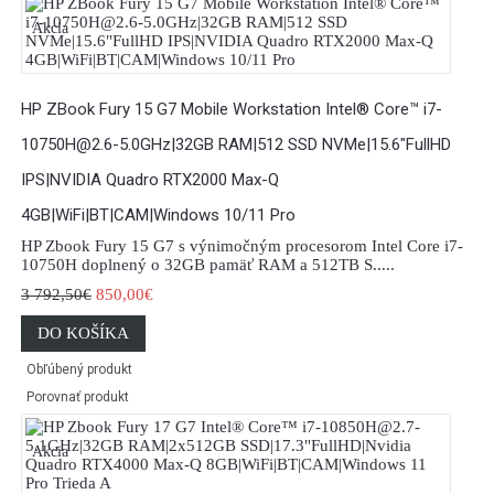
Akcia
HP ZBook Fury 15 G7 Mobile Workstation Intel® Core™ i7-
10750H@2.6-5.0GHz|32GB RAM|512 SSD NVMe|15.6"FullHD
IPS|NVIDIA Quadro RTX2000 Max-Q
4GB|WiFi|BT|CAM|Windows 10/11 Pro
HP Zbook Fury 15 G7 s výnimočným procesorom Intel Core i7-
10750H doplnený o 32GB pamäť RAM a 512TB S.....
3 792,50€
850,00€
DO KOŠÍKA
Obľúbený produkt
Porovnať produkt
Akcia