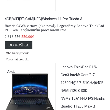
4GB|WiFi|BT|CAM|NFC|Windows 11 Pro Trieda A
Batéria 94Wh v stave (ako nová). Legendárny Lenovo ThinkPad
P15 Gen1 s výkonným procesorom Inte.....
2 818,75€
550,00€
DO KOŠÍKA
Obľúbený produkt
Porovnať produkt
Lenovo ThinkPad P15v
Akcia
Gen3 Intel® Core™ i7-
12800H@2.7-5.1GHz|64GB
RAM|512GB SSD
NVMe|15.6" FHD IPS|Nviidia
Quadro T1200 Max-Q