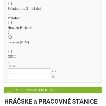
Skladom do 3 - 14 dní
0
Výrobca
Hewlett Packard
0
Lenovo (IBM)
0
DELL
0
Cena
€ -
€
SME AJ NA FACEBOOKU
HRÁČSKE a PRACOVNÉ STANICE