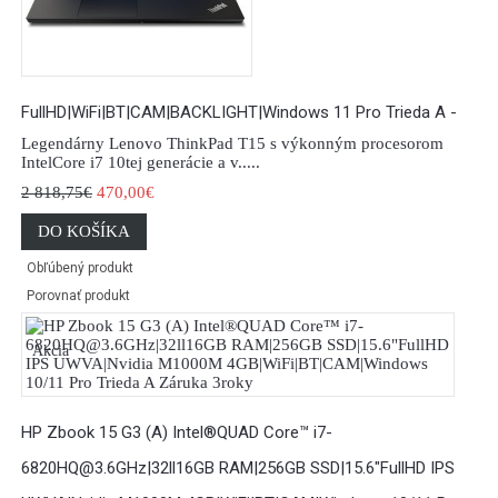
FullHD|WiFi|BT|CAM|BACKLIGHT|Windows 11 Pro Trieda A -
Legendárny Lenovo ThinkPad T15 s výkonným procesorom
IntelCore i7 10tej generácie a v.....
2 818,75€
470,00€
DO KOŠÍKA
Obľúbený produkt
Porovnať produkt
Akcia
HP Zbook 15 G3 (A) Intel®QUAD Core™ i7-
6820HQ@3.6GHz|32ll16GB RAM|256GB SSD|15.6"FullHD IPS