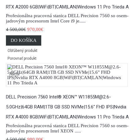
RTX A2000 6GB|WiFi|BT|CAM|LAN|Windows 11 Pro Trieda A
Profesionálna pracovná stanica DELL Precision 7560 so osem-
jadrovým procesorom Intel Core i9 je.....
4 500,00€
970,00€
DO KOŠÍKA
Obľúbený produkt
Porovnať produkt
Akcia
DELL Precision 7560 Intel® XEON™ W11855M@2.6-
5.0GHz|64GB RAM|1TB GB SSD NVMe|15.6" FHD IPS|Nvidia
RTX A4000 8GB|WiFi|BT|CAM|LAN|Windows 11 Pro Trieda A
Profesionálna pracovná stanica DELL Precision 7560 so osem-
jadrovým procesorom Intel XEON .....
4 500,00€
980,00€