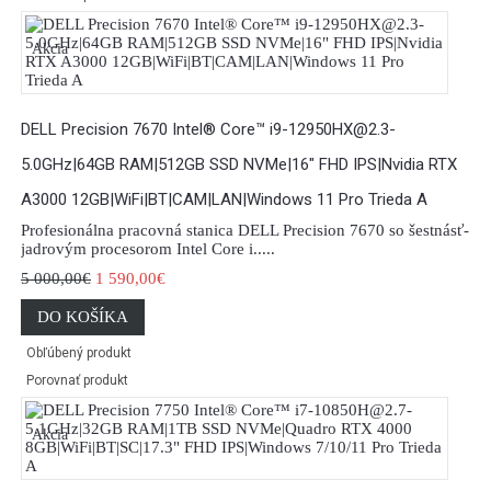
Akcia
DELL Precision 7670 Intel® Core™ i9-12950HX@2.3-
5.0GHz|64GB RAM|512GB SSD NVMe|16" FHD IPS|Nvidia RTX
A3000 12GB|WiFi|BT|CAM|LAN|Windows 11 Pro Trieda A
Profesionálna pracovná stanica DELL Precision 7670 so šestnásť-
jadrovým procesorom Intel Core i.....
5 000,00€
1 590,00€
DO KOŠÍKA
Obľúbený produkt
Porovnať produkt
Akcia