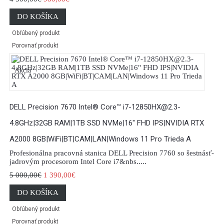
DO KOŠÍKA
Obľúbený produkt
Porovnať produkt
Akcia
DELL Precision 7670 Intel® Core™ i7-12850HX@2.3-
4.8GHz|32GB RAM|1TB SSD NVMe|16" FHD IPS|NVIDIA RTX
A2000 8GB|WiFi|BT|CAM|LAN|Windows 11 Pro Trieda A
Profesionálna pracovná stanica DELL Precision 7760 so šestnásť-
jadrovým procesorom Intel Core i7&nbs.....
5 000,00€
1 390,00€
DO KOŠÍKA
Obľúbený produkt
Porovnať produkt