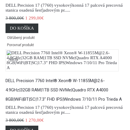
DELL Precision 17 (7760) vysokovýkonná 17 palcová precovná
stanica osadená šesťjadrovým pr.....
3 800,00€
1 299,00€
DO KOŠÍKA
Obľúbený produkt
Porovnať produkt
Akcia
DELL Precision 7760 Intel® Xeon® W-11855M@2.6-
4.9GHz|32GB RAM|1TB SSD NVMe|Quadro RTX A4000
8GB|WiFi|BT|SC|17.3" FHD IPS|Windows 7/10/11 Pro Trieda A
DELL Precision 17 (7760) vysokovýkonná 17 palcová precovná
stanica osadená šesťjadrovým pr.....
3 800,00€
1 270,00€