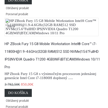
DO KOŠÍKA
Obľúbený produkt
Porovnať produkt
Akcia
HP ZBook Fury 15 G8 Mobile Workstation Intel® Core™ i7-
11800H@1.9-4.6GHz|32GB RAM|512 SSD NVMe|15.6"FullHD
IPS|NVIDIA Quadro T1200 4GB|WiFi|BT|CAM|Windows 10/11
Pro
HP Zbook Fury 15 G8 s výnimočným procesorom jedenástej
generácie Intel Core i7-11800H doplnený .....
3 792,50€
850,00€
DO KOŠÍKA
Obľúbený produkt
Porovnať produkt