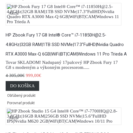
Akcia
HP Zbook Fury 17 G8 Intel® Core™ i7-11850H@2.5-
4.8GHz|32GB RAM|1TB SSD NVMe|17.3"FullHD|Nvidia Quadro
RTX A3000 Max-Q 6GB|WiFi|BT|CAM|Windows 11 Pro Trieda A
Tovar SKLADOM! Nadupaný 17palcový HP Zbook Fury 17
G8 s moderným a výkonným procesorom.....
4 305,00€
999,00€
DO KOŠÍKA
Obľúbený produkt
Porovnať produkt
Akcia