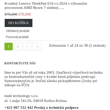
Kvalitný Lenovo ThinkPad E16 r.v.2024 s výkonným
procesorom AMD Ryzen 7 siedmej .....
970,00€
670,00€
DO KOŠÍKA
Obľúbený produkt
Porovnať produkt
Zobrazenie 1 až 24 zo 38 (2 stránok)
1
2
>
>|
KONTAKTUJTE NÁS
Sme tu pre Vás už od roku 2003. Značková výpočtová technika
za bezkonkurenčné ceny v kvalite ktorá príjemne prekvapí.
Samozrejmosťou je 3ročná záruka pickup&return (2roky pri
nákupe na IČO).
trade technology s.r.o.
ul. 1.mája 541/26, 04018 Košice-Krásna
+421 907 532 442 Predaj a technická podpora