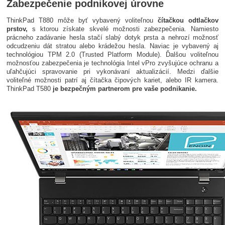
Zabezpečenie podnikovej úrovne
ThinkPad T880 môže byť vybavený voliteľnou
čítačkou odtlačkov
prstov,
s ktorou získate skvelé možnosti zabezpečenia. Namiesto
prácneho zadávanie hesla stačí slabý dotyk prsta a nehrozí možnosť
odcudzeniu dát stratou alebo krádežou hesla. Naviac je vybavený aj
technológiou TPM 2.0 (Trusted Platform Module). Ďalšou voliteľnou
možnosťou zabezpečenia je technológia Intel vPro zvyšujúce ochranu a
uľahčujúci spravovanie pri vykonávaní aktualizácií. Medzi ďalšie
voliteľné možnosti patrí aj čítačka čipových kariet, alebo IR kamera.
ThinkPad T580
je bezpečným partnerom pre vaše podnikanie.