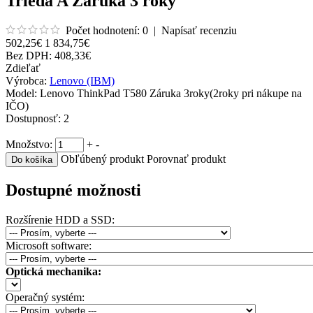
Trieda A Záruka 3 roky
Počet hodnotení: 0
|
Napísať recenziu
502,25€
1 834,75€
Bez DPH:
408,33€
Zdieľať
Výrobca:
Lenovo (IBM)
Model:
Lenovo ThinkPad T580 Záruka 3roky(2roky pri nákupe na
IČO)
Dostupnosť:
2
Množstvo:
+
-
Obľúbený produkt
Porovnať produkt
Dostupné možnosti
Rozšírenie HDD a SSD:
Microsoft software:
Optická mechanika:
Operačný systém: