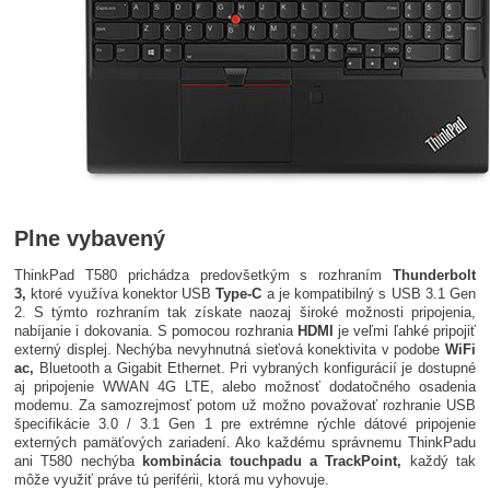
Plne vybavený
ThinkPad T580 prichádza predovšetkým s rozhraním
Thunderbolt
3,
ktoré využíva konektor USB
Type-C
a je kompatibilný s USB 3.1 Gen
2. S týmto rozhraním tak získate naozaj široké možnosti pripojenia,
nabíjanie i dokovania. S pomocou rozhrania
HDMI
je veľmi ľahké pripojiť
externý displej. Nechýba nevyhnutná sieťová konektivita v podobe
WiFi
ac,
Bluetooth a Gigabit Ethernet. Pri vybraných konfigurácií je dostupné
aj pripojenie WWAN 4G LTE, alebo možnosť dodatočného osadenia
modemu. Za samozrejmosť potom už možno považovať rozhranie USB
špecifikácie 3.0 / 3.1 Gen 1 pre extrémne rýchle dátové pripojenie
externých pamäťových zariadení. Ako každému správnemu ThinkPadu
ani T580 nechýba
kombinácia touchpadu a TrackPoint,
každý tak
môže využiť práve tú periférii, ktorá mu vyhovuje.