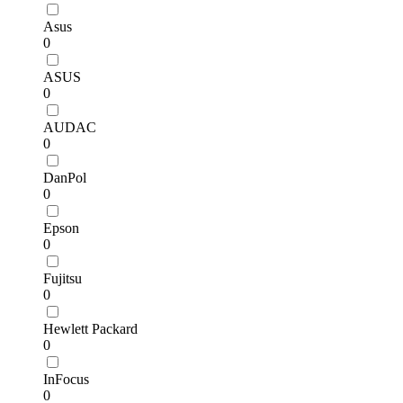
Asus
0
ASUS
0
AUDAC
0
DanPol
0
Epson
0
Fujitsu
0
Hewlett Packard
0
InFocus
0