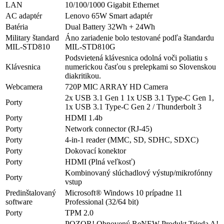
LAN
10/100/1000 Gigabit Ethernet
AC adaptér
Lenovo 65W Smart adaptér
Batéria
Dual Battery 32Wh + 24Wh
Military štandard
Áno zariadenie bolo testované podľa štandardu
MIL-STD810
MIL-STD810G
Podsvietená klávesnica odolná voči poliatiu s
Klávesnica
numerickou časťou s prelepkami so Slovenskou
diakritikou.
Webcamera
720P MIC ARRAY HD Camera
2x USB 3.1 Gen 1 1x USB 3.1 Type-C Gen 1,
Porty
1x USB 3.1 Type-C Gen 2 / Thunderbolt 3
Porty
HDMI 1.4b
Porty
Network connector (RJ-45)
Porty
4-in-1 reader (MMC, SD, SDHC, SDXC)
Porty
Dokovací konektor
Porty
HDMI (Plná veľkosť)
Kombinovaný slúchadlový výstup/mikrofónny
Porty
vstup
Predinštalovaný
Microsoft® Windows 10 prípadne 11
software
Professional (32/64 bit)
Porty
TPM 2.0
POZOR! Obnovený ReNEW Produkt Trieda A!