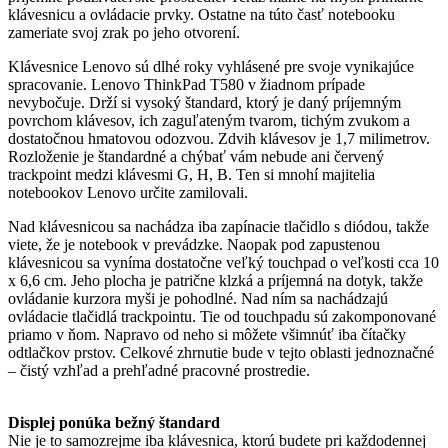
klávesnicu a ovládacie prvky. Ostatne na túto časť notebooku
zameriate svoj zrak po jeho otvorení.
Klávesnice Lenovo sú dlhé roky vyhlásené pre svoje vynikajúce
spracovanie. Lenovo ThinkPad T580 v žiadnom prípade
nevybočuje. Drží si vysoký štandard, ktorý je daný príjemným
povrchom klávesov, ich zaguľateným tvarom, tichým zvukom a
dostatočnou hmatovou odozvou. Zdvih klávesov je 1,7 milimetrov.
Rozloženie je štandardné a chýbať vám nebude ani červený
trackpoint medzi klávesmi G, H, B. Ten si mnohí majitelia
notebookov Lenovo určite zamilovali.
Nad klávesnicou sa nachádza iba zapínacie tlačidlo s diódou, takže
viete, že je notebook v prevádzke. Naopak pod zapustenou
klávesnicou sa vyníma dostatočne veľký touchpad o veľkosti cca 10
x 6,6 cm. Jeho plocha je patrične klzká a príjemná na dotyk, takže
ovládanie kurzora myši je pohodlné. Nad ním sa nachádzajú
ovládacie tlačidlá trackpointu. Tie od touchpadu sú zakomponované
priamo v ňom. Napravo od neho si môžete všimnúť iba čítačky
odtlačkov prstov. Celkové zhrnutie bude v tejto oblasti jednoznačné
– čistý vzhľad a prehľadné pracovné prostredie.
Displej ponúka bežný štandard
Nie je to samozrejme iba klávesnica, ktorú budete pri každodennej