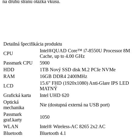
na druhú stranu otázka vkusu.
Detailná špecifikácia produktu
Intel®QUAD Core™ i7-8550U Processor 8M
CPU
Cache, up to 4.00 GHz
Passmark CPU
5900
HDD
1TB Nový SSD disk M.2 PCIe NVMe
RAM
16GB DDR4 2400MHz
15.6” FHD (1920x1080) Anti-Glare IPS LED
LCD
MATNÝ
Grafická karta
Intel UHD 620
Optická
Nie (dostupná externá na USB port)
mechanika
Passmark
1050
graf.karty
WLAN
Intel® Wireless-AC 8265 2x2 AC
Bluetooth
Bluetooth 4.1