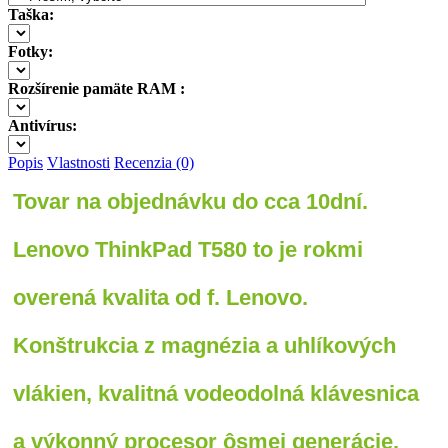
Taška:
Fotky:
Rozšírenie pamäte RAM :
Antivírus:
Popis
Vlastnosti
Recenzia (0)
Tovar na objednávku do cca 10dní.
Lenovo ThinkPad T580 to je rokmi
overená kvalita od f. Lenovo.
Konštrukcia z magnézia a uhlíkových
vlákien, kvalitná vodeodolná klávesnica
a výkonný procesor ôsmej generácie.