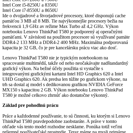
Intel Core i5-8250U a 8350U
Intel Core i7-8550U a 8650U
Ide o dvojjadrové a štvorjadrové procesory, ktoré disponujú cache
pamäťou 3 MB až 8 MB. Tie najvýkonnejšie procesory bežia na
frekvencii 1,9 GHz av režime Max Turbo až 4,2 GHz. Výkon
notebooku Lenovo ThinkPad T580 je podporený aj operačnými
pamäťami. V závislosti na použitom procesore sú využívané pamäte
DDR4-2 133 MHz a DDR4-2 400 MHz. Maximálna podporovaná
kapacita je 32 GB, čo je pre kancelársku prácu viac ako dosť.
Lenovo ThinkPad T580 nie je typickým notebookom na
spracovanie multimédií, takže od neho neočakávajte nadštandardný
grafický výkon. Na bežné účely použitia si vystačíte s
integrovanými grafickými kartami Intel HD Graphics 620 a Intel
UHD Graphics 620. Ak predsa len túžite po grafickom výkone, na
trh sa dostal aj model s dedikovanou grafikou NVIDIA GeForce
MX150 s kapacitou 2 GB. Výkon notebooku Lenovo ThinkPad
T580 je možné celkovo zhrnúť ako dostatočne výkonný.
Základ pre pohodlnú prácu
Práce a každodenné používanie, to sú činnosti, ku ktorým si Lenovo
ThinkPad T580 pravdepodobne zaobstaráte. A práve v tomto
ohľade vás tento model rozhodne nesklame. Ponúka totiž veľmi
príjemné používateľské prostredie. Teraz máme na mysli primárne