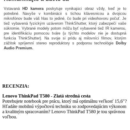
Vstavaná
HD kamera
poskytuje vynikajúci obraz vždy, keď je to
potrebné. Navyše v kombinácii s tichou klávesnicou a dvojicou
mikrofónov bude váš hlas to jediné, čo bude pri videohovoru počuť. Je
tiež vybavená fyzickým uzáverom ThinkShutter, ktorý zabezpečí vaše
súkromie. Vybrané modely potom môžu byť vybavené tiež IR kamerou,
pre identifikáciu pomocou tváre (u týchto modelov nie je dostupná
funkcia ThinkShutter). Na svoje si prídu aj milovníci filmov, ktorým
zážitok spríjemní stereo reproduktory s podporou technológie
Dolby
Audio Premium.
RECENZIA:
Lenovo ThinkPad T580 - Zlatá stredná cesta
Potrebujete notebook pre prácu, ktorý má optimálnu veľkosť 15,6"?
Hľadáte mobilnú výpočtovú techniku ​​so zodpovedajúcim výkonom
a kvalitným spracovaním? Lenovo ThinkPad T580 je tou správnou
voľbou.