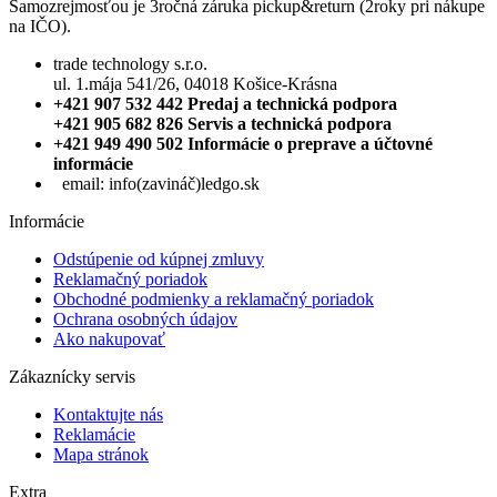
Samozrejmosťou je 3ročná záruka pickup&return (2roky pri nákupe
na IČO).
trade technology s.r.o.
ul. 1.mája 541/26, 04018 Košice-Krásna
+421 907 532 442 Predaj a technická podpora
+421 905 682 826 Servis a technická podpora
+421 949 490 502 Informácie o preprave a účtovné
informácie
email:
info(zavináč)ledgo.sk
Informácie
Odstúpenie od kúpnej zmluvy
Reklamačný poriadok
Obchodné podmienky a reklamačný poriadok
Ochrana osobných údajov
Ako nakupovať
Zákaznícky servis
Kontaktujte nás
Reklamácie
Mapa stránok
Extra