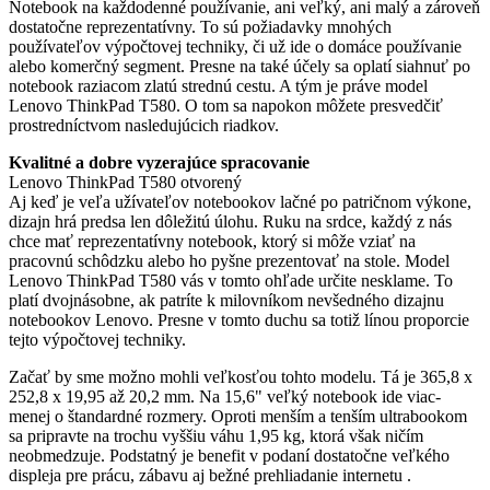
Notebook na každodenné používanie, ani veľký, ani malý a zároveň
dostatočne reprezentatívny. To sú požiadavky mnohých
používateľov výpočtovej techniky, či už ide o domáce používanie
alebo komerčný segment. Presne na také účely sa oplatí siahnuť po
notebook raziacom zlatú strednú cestu. A tým je práve model
Lenovo ThinkPad T580. O tom sa napokon môžete presvedčiť
prostredníctvom nasledujúcich riadkov.
Kvalitné a dobre vyzerajúce spracovanie
Lenovo ThinkPad T580 otvorený
Aj keď je veľa užívateľov notebookov lačné po patričnom výkone,
dizajn hrá predsa len dôležitú úlohu. Ruku na srdce, každý z nás
chce mať reprezentatívny notebook, ktorý si môže vziať na
pracovnú schôdzku alebo ho pyšne prezentovať na stole. Model
Lenovo ThinkPad T580 vás v tomto ohľade určite nesklame. To
platí dvojnásobne, ak patríte k milovníkom nevšedného dizajnu
notebookov Lenovo. Presne v tomto duchu sa totiž línou proporcie
tejto výpočtovej techniky.
Začať by sme možno mohli veľkosťou tohto modelu. Tá je 365,8 x
252,8 x 19,95 až 20,2 mm. Na 15,6" veľký notebook ide viac-
menej o štandardné rozmery. Oproti menším a tenším ultrabookom
sa pripravte na trochu vyššiu váhu 1,95 kg, ktorá však ničím
neobmedzuje. Podstatný je benefit v podaní dostatočne veľkého
displeja pre prácu, zábavu aj bežné prehliadanie internetu .