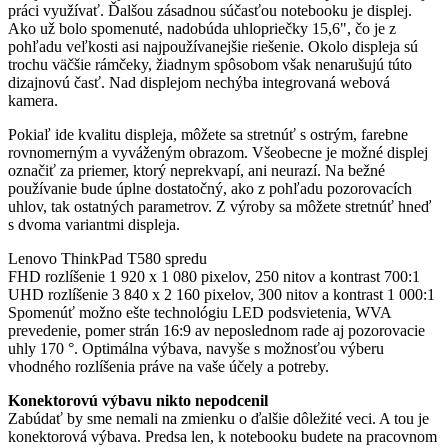
práci využívať. Ďalšou zásadnou súčasťou notebooku je displej.
Ako už bolo spomenuté, nadobúda uhlopriečky 15,6", čo je z
pohľadu veľkosti asi najpoužívanejšie riešenie. Okolo displeja sú
trochu väčšie rámčeky, žiadnym spôsobom však nenarušujú túto
dizajnovú časť. Nad displejom nechýba integrovaná webová
kamera.
Pokiaľ ide kvalitu displeja, môžete sa stretnúť s ostrým, farebne
rovnomerným a vyváženým obrazom. Všeobecne je možné displej
označiť za priemer, ktorý neprekvapí, ani neurazí. Na bežné
používanie bude úplne dostatočný, ako z pohľadu pozorovacích
uhlov, tak ostatných parametrov. Z výroby sa môžete stretnúť hneď
s dvoma variantmi displeja.
Lenovo ThinkPad T580 spredu
FHD rozlíšenie 1 920 x 1 080 pixelov, 250 nitov a kontrast 700:1
UHD rozlíšenie 3 840 x 2 160 pixelov, 300 nitov a kontrast 1 000:1
Spomenúť možno ešte technológiu LED podsvietenia, WVA
prevedenie, pomer strán 16:9 av neposlednom rade aj pozorovacie
uhly 170 °. Optimálna výbava, navyše s možnosťou výberu
vhodného rozlíšenia práve na vaše účely a potreby.
Konektorovú výbavu nikto nepodcenil
Zabúdať by sme nemali na zmienku o ďalšie dôležité veci. A tou je
konektorová výbava. Predsa len, k notebooku budete na pracovnom