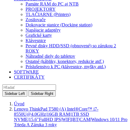
Pamäte RAM do PC aj NTB
PROJEKTORY
TLAČIARNE (Printers)
Zosilovače
Dokovacie stanice (Docking station)
Napájacie adaptéry
Grafické karty
Klávesnice
Pevné disky HDD/SSD (obnovené) so zárukou 2
ROKY
Náhradné diely do tabletov
Ostatné (kábliky, konektory, redukcie atď.)
Príslušenstvo k PC (klávesnice, myšky atd.)
SOFTWARE
CERTIFIKÁTY
Sidebar Left
Sidebar Right
Úvod
Lenovo ThinkPad T580 (A) Intel®Core™ i7-
8550U@4.0GHz|16GB RAM|1TB SSD
NVME|15.6"FullHD IPS|WIFI|BT|CAM|Windows 10/11 Pro
Trieda A Záruka 3 roky