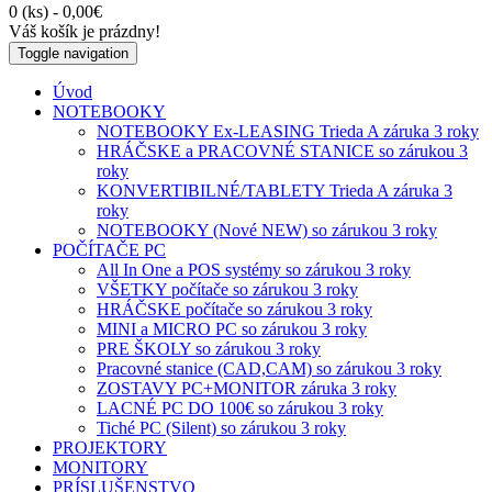
0 (ks) - 0,00€
Váš košík je prázdny!
Toggle navigation
Úvod
NOTEBOOKY
NOTEBOOKY Ex-LEASING Trieda A záruka 3 roky
HRÁČSKE a PRACOVNÉ STANICE so zárukou 3
roky
KONVERTIBILNÉ/TABLETY Trieda A záruka 3
roky
NOTEBOOKY (Nové NEW) so zárukou 3 roky
POČÍTAČE PC
All In One a POS systémy so zárukou 3 roky
VŠETKY počítače so zárukou 3 roky
HRÁČSKE počítače so zárukou 3 roky
MINI a MICRO PC so zárukou 3 roky
PRE ŠKOLY so zárukou 3 roky
Pracovné stanice (CAD,CAM) so zárukou 3 roky
ZOSTAVY PC+MONITOR záruka 3 roky
LACNÉ PC DO 100€ so zárukou 3 roky
Tiché PC (Silent) so zárukou 3 roky
PROJEKTORY
MONITORY
PRÍSLUŠENSTVO