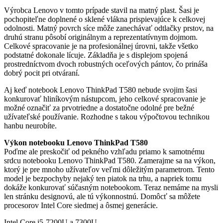
Výrobca Lenovo v tomto prípade stavil na matný plast. Šasi je
pochopiteľne doplnené o sklené vlákna prispievajúce k celkovej
odolnosti. Matný povrch síce môže zanechávať odtlačky prstov, na
druhú stranu pôsobí originálnym a reprezentatívnym dojmom.
Celkové spracovanie je na profesionálnej úrovni, takže všetko
podstatné dokonale lícuje. Základňa je s displejom spojená
prostredníctvom dvoch robustných oceľových pántov, čo prináša
dobrý pocit pri otváraní.
Aj keď notebook Lenovo ThinkPad T580 nebude svojim šasi
konkurovať hliníkovým nástupcom, jeho celkové spracovanie je
možné označiť za prvotriedne a dostatočne odolné pre bežné
užívateľské používanie. Rozhodne s takou výpočtovou technikou
hanbu neurobíte.
Výkon notebooku Lenovo ThinkPad T580
Poďme ale preskočiť od pekného vzhľadu priamo k samotnému
srdcu notebooku Lenovo ThinkPad T580. Zamerajme sa na výkon,
ktorý je pre mnoho užívateľov veľmi dôležitým parametrom. Tento
model je bezpochyby nejaký ten piatok na trhu, a napriek tomu
dokáže konkurovať súčasným notebookom. Teraz nemáme na mysli
len stránku designovú, ale tú výkonnostnú. Domôcť sa môžete
procesorov Intel Core siedmej a ôsmej generácie.
Intel Core i5-7200U a 7300U