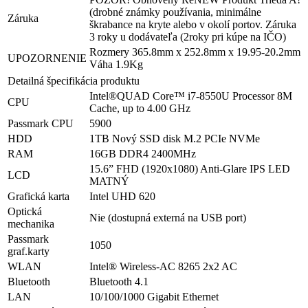
(drobné známky používania, minimálne
Záruka
škrabance na kryte alebo v okolí portov. Záruka
3 roky u dodávateľa (2roky pri kúpe na IČO)
Rozmery 365.8mm x 252.8mm x 19.95-20.2mm
UPOZORNENIE
Váha 1.9Kg
Detailná špecifikácia produktu
Intel®QUAD Core™ i7-8550U Processor 8M
CPU
Cache, up to 4.00 GHz
Passmark CPU
5900
HDD
1TB Nový SSD disk M.2 PCIe NVMe
RAM
16GB DDR4 2400MHz
15.6” FHD (1920x1080) Anti-Glare IPS LED
LCD
MATNÝ
Grafická karta
Intel UHD 620
Optická
Nie (dostupná externá na USB port)
mechanika
Passmark
1050
graf.karty
WLAN
Intel® Wireless-AC 8265 2x2 AC
Bluetooth
Bluetooth 4.1
LAN
10/100/1000 Gigabit Ethernet