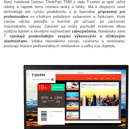
Nový notebook Lenovo ThinkPad T580 z radu T-series je opäť veľmi
odolný a napriek tomu zostáva tenký a ľahký. Má k dispozícii nové
technológie pre vyššiu produktivitu a je špeciálne
pripravený pre
profesionálov
so všetkým potrebným vybavením a funkciami, ktoré
zaistia väčšie pohodlie a komfort pri užívaní, pri zachovaní
maximálneho výkonu. Zároveň sa môže pochváliť extrémne dlhou
výdržou batérie a skvelými možnosťami
zabezpečenia.
Notebooky série
T
vynikajú predovšetkým svojimi výkonovými a úžitkovými
vlastnosťami.
Vďaka neustálemu vývoju, výskumu a testovania,
posúvajú hranice profesionálnych notebookov o veľký kus dopredu.