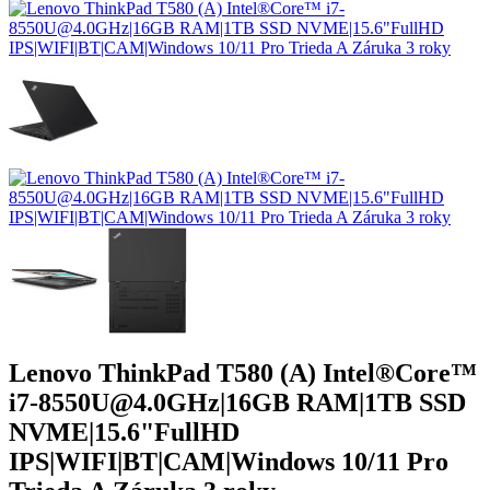
Lenovo ThinkPad T580 (A) Intel®Core™
i7-8550U@4.0GHz|16GB RAM|1TB SSD
NVME|15.6"FullHD
IPS|WIFI|BT|CAM|Windows 10/11 Pro