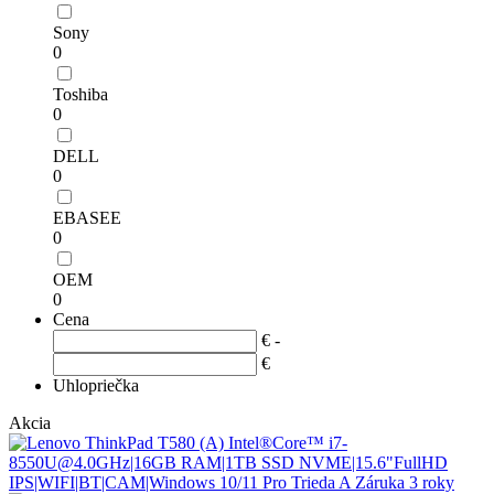
Sony
0
Toshiba
0
DELL
0
EBASEE
0
OEM
0
Cena
€ -
€
Uhlopriečka
Akcia