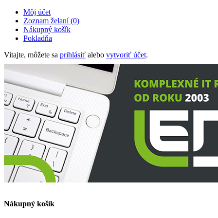
Môj účet
Zoznam želaní (0)
Nákupný košík
Pokladňa
Vitajte, môžete sa
prihlásiť
alebo
vytvoriť účet
.
Nákupný košík