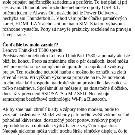
stole pripájať najrôznejšie zariadenia a periférie. To isté platí aj pri
cestovaní. Ochudobnení rozhodne nebudete o porty USB 3.1,
pričom jeden je Always On, nasledujúci je Power Delivery a
nechýba ani Thunderbolt 3. Vhod vám príde čítačka pamäťových
kariet, HDMI, LAN alebo slot pre nano SIM. S takou výbavou si
rozhodne vystačíte. Porty sú navyše prakticky rozdelené na pravej a
ľavej strane.
Čo ďalšie by malo zaznieť?
Lenovo ThinkPad T580 spredu
Predstavenie notebooku Lenovo ThinkPad T580 sa pomaly ale iste
blíži ku koncu. Preto sa zmienime ešte o pár detailoch, ktoré môžu
byť pre niekoho rozhodujúcim údajom. Je to napríklad zvukový
prejav. Ten rozhodne neurobí hanbu a možno ho označiť za zlatú
strednú cestu. Pri vyššom výkone sa pripravte na to, že notebook
trochu viac kúri zospodu, na druhú stranu prostredie klávesnice sa
toľko nezahrieva. Spoľahnúť sa môžete aj na dostatočné úložisko,
dnes už v prevedení SSD/SATA a M.2 SSD. Nechýbajú
samozrejme bezdrôtové technológie Wi-Fi a Bluetooth.
Ak by sme mali zhrnúť klady a zápory tohto modelu, bude to
vyzerať nasledovne. Medzi výhody patrí určite vyšší výkon, veľmi
pohodlná klávesnica, dostatočný počet portov, zvukový prejav
reproduktorov a optimálna výdrž batérie s vyššou kapacitou.
Naopak niekomu môžu vadiť trochu širšie rámčeky displeja, čo je