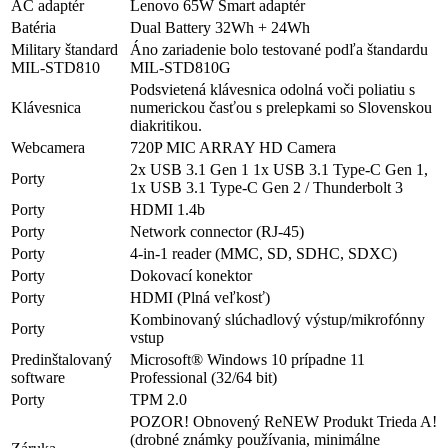
AC adaptér
Lenovo 65W Smart adaptér
Batéria
Dual Battery 32Wh + 24Wh
Military štandard
Áno zariadenie bolo testované podľa štandardu
MIL-STD810
MIL-STD810G
Podsvietená klávesnica odolná voči poliatiu s
Klávesnica
numerickou časťou s prelepkami so Slovenskou
diakritikou.
Webcamera
720P MIC ARRAY HD Camera
2x USB 3.1 Gen 1 1x USB 3.1 Type-C Gen 1,
Porty
1x USB 3.1 Type-C Gen 2 / Thunderbolt 3
Porty
HDMI 1.4b
Porty
Network connector (RJ-45)
Porty
4-in-1 reader (MMC, SD, SDHC, SDXC)
Porty
Dokovací konektor
Porty
HDMI (Plná veľkosť)
Kombinovaný slúchadlový výstup/mikrofónny
Porty
vstup
Predinštalovaný
Microsoft® Windows 10 prípadne 11
software
Professional (32/64 bit)
Porty
TPM 2.0
POZOR! Obnovený ReNEW Produkt Trieda A!
(drobné známky používania, minimálne