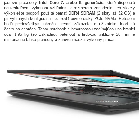
jadrové procesory
Intel Core 7. alebo 8. generácie,
ktoré disponujú
neuveriteľným výkonom vzhľadom k rozmerom zariadenia. Ich skvelý
výkon ešte podporí použitá pamäť
DDR4 SDRAM
(2 sloty až 32 GB) a
pri vybraných konfigurácií tiež SSD pevné disky PCIe NVMe. Potešení
budú predovšetkým nároční firemní zákazníci a užívatelia, ktorí sú
často na cestách. Tento notebook s hmotnosťou začínajúcou na hranici
cca. 1.95 kg (so základnou batériou) a hrúbkou približne 20 mm je
mimoriadne ľahko prenosný a zároveň naozaj výkonný pracant.