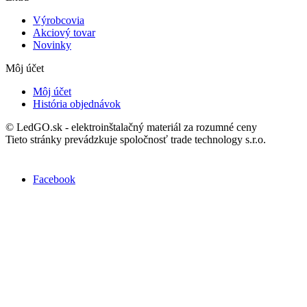
Výrobcovia
Akciový tovar
Novinky
Môj účet
Môj účet
História objednávok
© LedGO.sk - elektroinštalačný materiál za rozumné ceny
Tieto stránky prevádzkuje spoločnosť trade technology s.r.o.
Nájdete nás na Facebooku :
Facebook