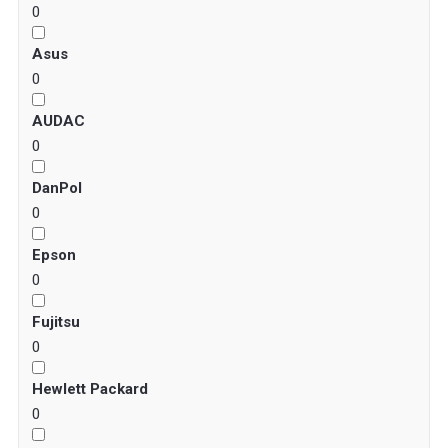
0
Asus
0
AUDAC
0
DanPol
0
Epson
0
Fujitsu
0
Hewlett Packard
0