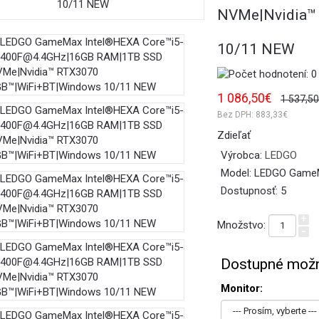
NVMe|Nvidia™
10/11 NEW
1 086,50€
1 537,5
Bez DPH:
883,33€
Zdieľať
Výrobca:
LEDGO
Model:
LEDGO GameMa
Dostupnosť:
5
+
Množstvo:
-
Dostupné možn
Monitor: