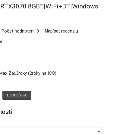
 RTX3070 8GB™|WiFi+BT|Windows
Počet hodnotení: 0
|
Napísať recenziu
0€
x Zár.3roky (2roky na IČO)
osti