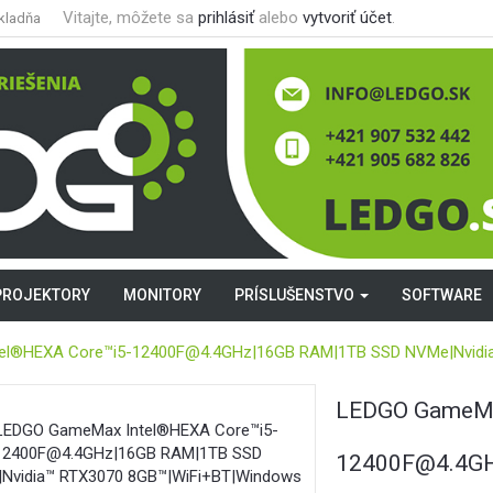
Vitajte, môžete sa
prihlásiť
alebo
vytvoriť účet
.
kladňa
PROJEKTORY
MONITORY
PRÍSLUŠENSTVO
SOFTWARE
el®HEXA Core™i5-12400F@4.4GHz|16GB RAM|1TB SSD NVMe|Nvidi
LEDGO GameMa
Akcia
12400F@4.4G