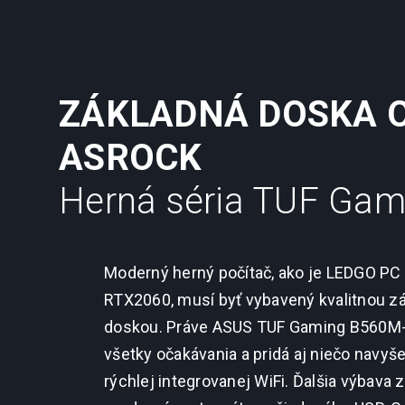
ZÁKLADNÁ DOSKA 
ASROCK
Herná séria TUF Gam
Moderný herný počítač, ako je LEDGO P
RTX2060, musí byť vybavený kvalitnou z
doskou. Práve ASUS TUF Gaming B560M-P
všetky očakávania a pridá aj niečo navyš
rýchlej integrovanej WiFi. Ďalšia výbava 