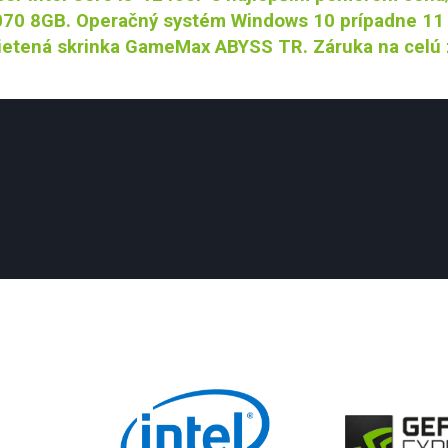
70 8GB. Operačný systém Windows 10 prípadne 11 P
ietená skrinka GameMax ABYSS TR. Záruka na celú 