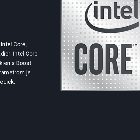
!
Intel Core,
ier. Intel Core
ákien s Boost
arametrom je
peciek.