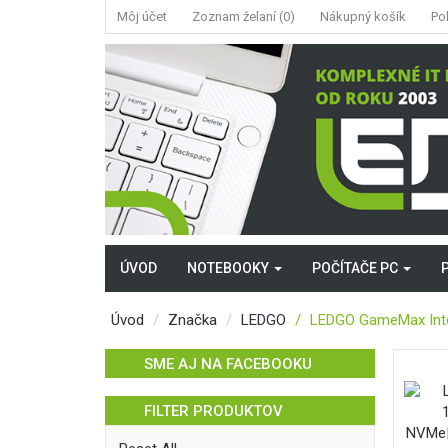
Môj účet
Zoznam želaní (0)
Nákupný košík
Po
ÚVOD
NOTEBOOKY
POČÍTAČE PC
Úvod
Značka
LEDGO
LEDGO GameMax Int
SME AJ NA FACEBOOKU
FILTER PRODUKTOV