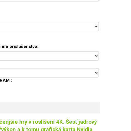
:
:
 iné príslušenstvo:
 RAM :
enjšie hry v roslíšení 4K. Šesť jadrový
výkon a k tomu grafická karta Nvidia