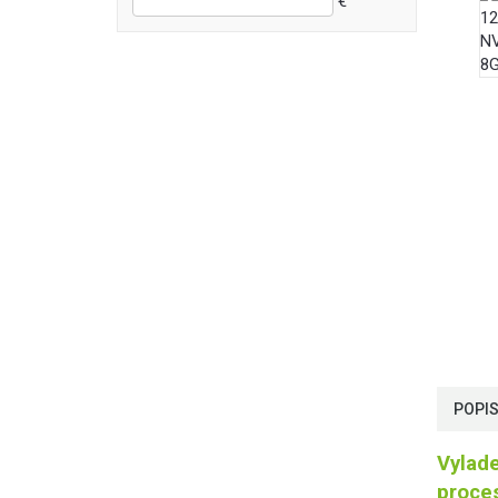
€
POPI
Vylade
proces