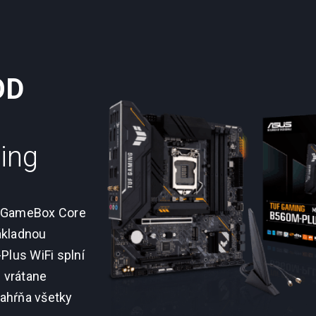
OD
ing
C GameBox Core
ákladnou
lus WiFi splní
e vrátane
zahŕňa všetky