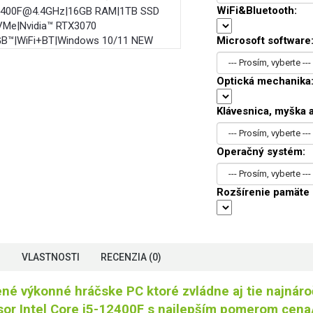
WiFi&Bluetooth:
Microsoft software
Optická mechanika
Klávesnica, myška a
Operačný systém:
Rozšírenie pamäte
S
VLASTNOSTI
RECENZIA (0)
né výkonné hráčske PC ktoré zvládne aj tie najnároč
or Intel Core i5-12400F s najlepším pomerom cena/