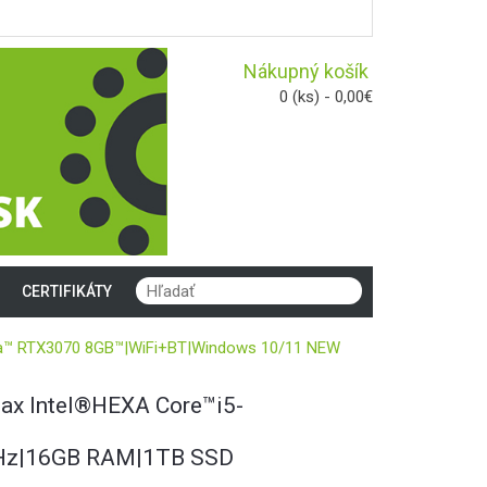
Nákupný košík
0 (ks) - 0,00€
CERTIFIKÁTY
a™ RTX3070 8GB™|WiFi+BT|Windows 10/11 NEW
x Intel®HEXA Core™i5-
Hz|16GB RAM|1TB SSD