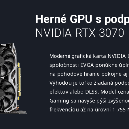
Herné GPU s pod
NVIDIA RTX 3070
grafická karta NVIDIA
Moderná
spoločnosti EVGA ponúkne úpl
na pohodové hranie pokojne aj 
Výhodou je toľko žiadaná podpo
efektov alebo DLSS. Model ozn
Gaming sa navyše pýši zvýšen
frekvenciou až na úrovni 1 755