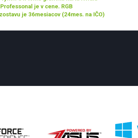
rofessonal je v cene. RGB
zostavu je 36mesiacov (24mes. na IČO)