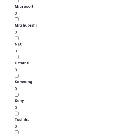
Microsoft
0
Mitshubishi
0
NEC
0
Ostatné
0
Samsung
0
Sony
0
Toshiba
0