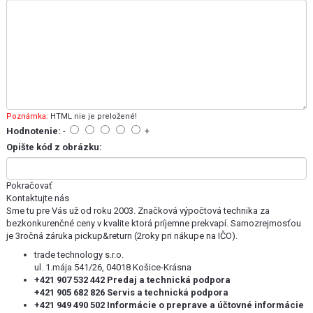
Poznámka:
HTML nie je preložené!
Hodnotenie:
-
+
Opište kód z obrázku:
Pokračovať
Kontaktujte nás
Sme tu pre Vás už od roku 2003. Značková výpočtová technika za
bezkonkurenčné ceny v kvalite ktorá príjemne prekvapí. Samozrejmosťou
je 3ročná záruka pickup&return (2roky pri nákupe na IČO).
trade technology s.r.o.
ul. 1.mája 541/26, 04018 Košice-Krásna
+421 907 532 442 Predaj a technická podpora
+421 905 682 826 Servis a technická podpora
+421 949 490 502 Informácie o preprave a účtovné informácie