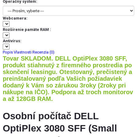
Operačný systém:
Webcamera:
Rozšírenie pamäte RAM :
Antivírus:
Popis
Vlastnosti
Recenzia (0)
Tovar SKLADOM. DELL OptiPlex 3080 SFF,
produkt stiahnutý z firemného prostredia po
skončení leasingu. Otestovaný, prečistený a
preinštalovaný podľa Vašich požiadaviek
dodaný k Vám so zárukou 3roky (2roky pri
nákupe na IČO). Podpora až troch monitorov
a až 128GB RAM.
Osobní počítač DELL
OptiPlex 3080 SFF (Small