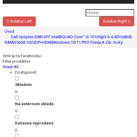
navigat
Sidebar Left
Sidebar Right
Úvod
Dell Optiplex 3080 SFF Intel®QUAD Core™ i3-10105@3.6-4.4GHz|8GB
RAM|256GB SSD|DP+HDMI|Windows 10/11 PRO Trieda A Zár. 3roky
Sme aj na Facebooku
Filter produktov
Reset All
Dostupnosť
Skladom
0
Na externom sklade
0
Dočasne vypredané
0