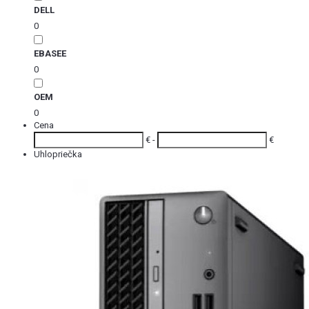
DELL
0
EBASEE
0
OEM
0
Cena
€ -
€
Uhlopriečka
Akcia