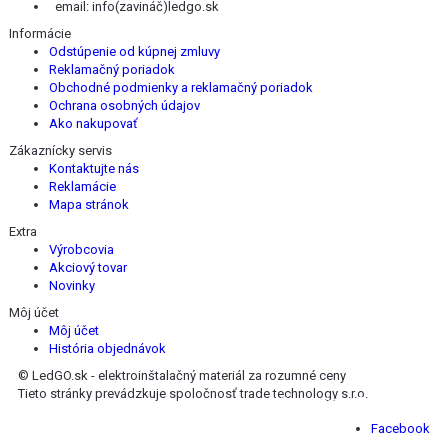
email:
info(zavináč)ledgo.sk
Informácie
Odstúpenie od kúpnej zmluvy
Reklamačný poriadok
Obchodné podmienky a reklamačný poriadok
Ochrana osobných údajov
Ako nakupovať
Zákaznícky servis
Kontaktujte nás
Reklamácie
Mapa stránok
Extra
Výrobcovia
Akciový tovar
Novinky
Môj účet
Môj účet
História objednávok
© LedGO.sk - elektroinštalačný materiál za rozumné ceny
Tieto stránky prevádzkuje spoločnosť trade technology s.r.o.
Nájdete nás na Facebooku :
Facebook