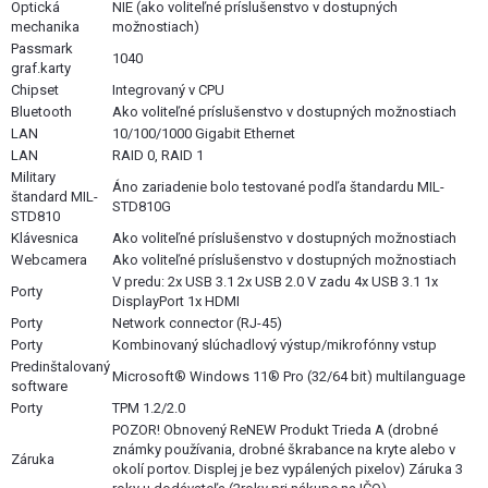
Optická
NIE (ako voliteľné príslušenstvo v dostupných
mechanika
možnostiach)
Passmark
1040
graf.karty
Chipset
Integrovaný v CPU
Bluetooth
Ako voliteľné príslušenstvo v dostupných možnostiach
LAN
10/100/1000 Gigabit Ethernet
LAN
RAID 0, RAID 1
Military
Áno zariadenie bolo testované podľa štandardu MIL-
štandard MIL-
STD810G
STD810
Klávesnica
Ako voliteľné príslušenstvo v dostupných možnostiach
Webcamera
Ako voliteľné príslušenstvo v dostupných možnostiach
V predu: 2x USB 3.1 2x USB 2.0 V zadu 4x USB 3.1 1x
Porty
DisplayPort 1x HDMI
Porty
Network connector (RJ-45)
Porty
Kombinovaný slúchadlový výstup/mikrofónny vstup
Predinštalovaný
Microsoft® Windows 11® Pro (32/64 bit) multilanguage
software
Porty
TPM 1.2/2.0
POZOR! Obnovený ReNEW Produkt Trieda A (drobné
známky používania, drobné škrabance na kryte alebo v
Záruka
okolí portov. Displej je bez vypálených pixelov) Záruka 3