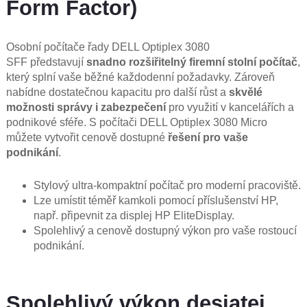
Form Factor)
Osobní počítače řady DELL Optiplex 3080
SFF představují
snadno rozšiřitelný firemní stolní počítač
,
který splní vaše běžné každodenní požadavky. Zároveň
nabídne dostatečnou kapacitu pro další růst a
skvělé
možnosti správy i zabezpečení
pro využití v kancelářích a
podnikové sféře. S počítači
DELL Optiplex 3080 Micro
můžete vytvořit cenově dostupné
řešení pro vaše
podnikání
.
Stylový ultra-kompaktní počítač pro moderní pracoviště.
Lze umístit téměř kamkoli pomocí příslušenství HP,
např. připevnit za displej HP EliteDisplay.
Spolehlivý a cenově dostupný výkon pro vaše rostoucí
podnikání.
Spolehlivý výkon desiatej