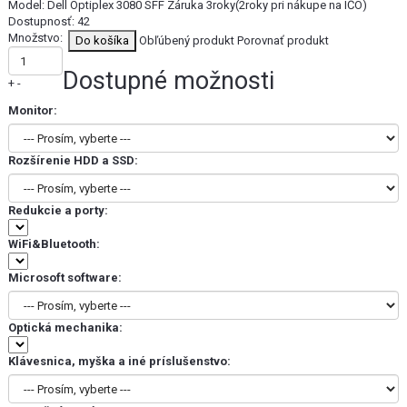
Model:
Dell Optiplex 3080 SFF Záruka 3roky(2roky pri nákupe na IČO)
Dostupnosť:
42
Množstvo:
Obľúbený produkt
Porovnať produkt
Dostupné možnosti
+
-
Monitor:
Rozšírenie HDD a SSD:
Redukcie a porty:
WiFi&Bluetooth:
Microsoft software:
Optická mechanika:
Klávesnica, myška a iné príslušenstvo: