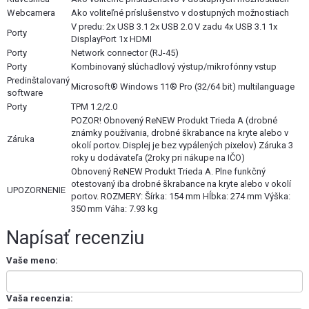
Webcamera
Ako voliteľné príslušenstvo v dostupných možnostiach
V predu: 2x USB 3.1 2x USB 2.0 V zadu 4x USB 3.1 1x
Porty
DisplayPort 1x HDMI
Porty
Network connector (RJ-45)
Porty
Kombinovaný slúchadlový výstup/mikrofónny vstup
Predinštalovaný
Microsoft® Windows 11® Pro (32/64 bit) multilanguage
software
Porty
TPM 1.2/2.0
POZOR! Obnovený ReNEW Produkt Trieda A (drobné
známky používania, drobné škrabance na kryte alebo v
Záruka
okolí portov. Displej je bez vypálených pixelov) Záruka 3
roky u dodávateľa (2roky pri nákupe na IČO)
Obnovený ReNEW Produkt Trieda A. Plne funkčný
otestovaný iba drobné škrabance na kryte alebo v okolí
UPOZORNENIE
portov. ROZMERY: Šírka: 154 mm Hĺbka: 274 mm Výška:
350 mm Váha: 7.93 kg
Napísať recenziu
Vaše meno:
Vaša recenzia: