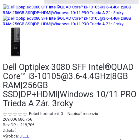
Dell Optiplex 3080 SFF Intel®QUAD
Core™ i3-10105@3.6-4.4GHz|8GB
RAM|256GB
SSD|DP+HDMI|Windows 10/11 PRO
Trieda A Zár. 3roky
Počet hodnotení: 0
|
Napísať recenziu
269,00€
686,75€
Bez DPH:
218,70€
Zdieľať
Výrobca:
DELL