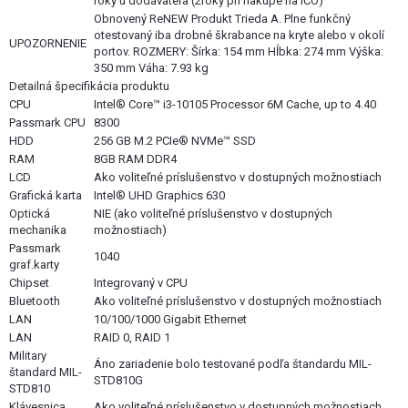
roky u dodávateľa (2roky pri nákupe na IČO)
Obnovený ReNEW Produkt Trieda A. Plne funkčný
otestovaný iba drobné škrabance na kryte alebo v okolí
UPOZORNENIE
portov. ROZMERY: Šírka: 154 mm Hĺbka: 274 mm Výška:
350 mm Váha: 7.93 kg
Detailná špecifikácia produktu
CPU
Intel® Core™ i3-10105 Processor 6M Cache, up to 4.40
Passmark CPU
8300
HDD
256 GB M.2 PCIe® NVMe™ SSD
RAM
8GB RAM DDR4
LCD
Ako voliteľné príslušenstvo v dostupných možnostiach
Grafická karta
Intel® UHD Graphics 630
Optická
NIE (ako voliteľné príslušenstvo v dostupných
mechanika
možnostiach)
Passmark
1040
graf.karty
Chipset
Integrovaný v CPU
Bluetooth
Ako voliteľné príslušenstvo v dostupných možnostiach
LAN
10/100/1000 Gigabit Ethernet
LAN
RAID 0, RAID 1
Military
Áno zariadenie bolo testované podľa štandardu MIL-
štandard MIL-
STD810G
STD810
Klávesnica
Ako voliteľné príslušenstvo v dostupných možnostiach