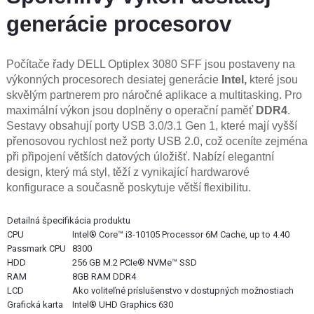
generácie procesorov
Počítače řady
DELL Optiplex 3080 SFF
jsou postaveny na
výkonných procesorech desiatej generácie
Intel,
které jsou
skvělým partnerem pro náročné aplikace a multitasking. Pro
maximální výkon jsou doplněny o operační paměť
DDR4
.
Sestavy obsahují porty USB 3.0/3.1 Gen 1, které mají vyšší
přenosovou rychlost než porty USB 2.0, což oceníte zejména
při připojení větších datových úložišť. Nabízí elegantní
design, který má styl, těží z vynikající hardwarové
konfigurace a současně poskytuje větší flexibilitu.
Detailná špecifikácia produktu
CPU
Intel® Core™ i3-10105 Processor 6M Cache, up to 4.40
Passmark CPU
8300
HDD
256 GB M.2 PCIe® NVMe™ SSD
RAM
8GB RAM DDR4
LCD
Ako voliteľné príslušenstvo v dostupných možnostiach
Grafická karta
Intel® UHD Graphics 630