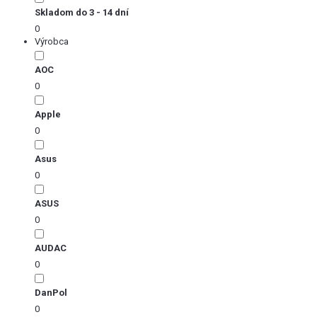
Skladom do 3 - 14 dní
0
Výrobca
AOC
0
Apple
0
Asus
0
ASUS
0
AUDAC
0
DanPol
0