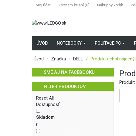
Môj účet
Zoznam želaní (0)
Nákupný košík
Po
ÚVOD
NOTEBOOKY
POČÍTAČE PC
Úvod
Značka
DELL
Produkt nebol nájdený!
Prod
SME AJ NA FACEBOOKU
Produkt 
FILTER PRODUKTOV
Reset All
Dostupnosť
Skladom
0