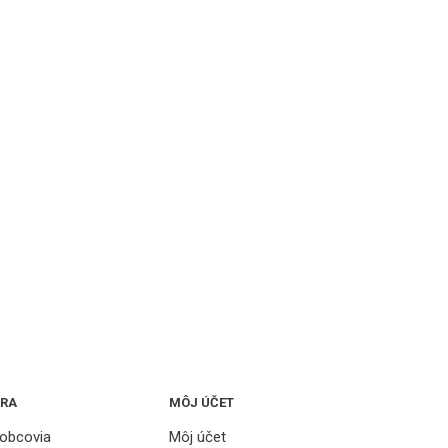
TRA
MÔJ ÚČET
obcovia
Môj účet