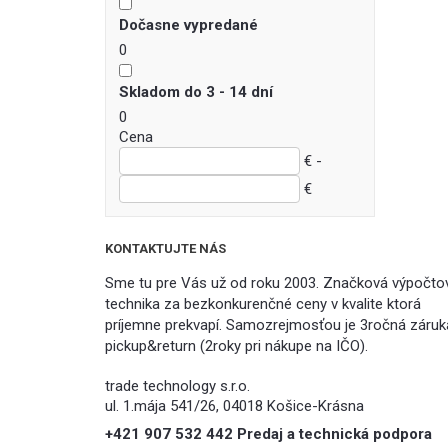
Dočasne vypredané
0
Skladom do 3 - 14 dní
0
Cena
€ -
€
KONTAKTUJTE NÁS
Sme tu pre Vás už od roku 2003. Značková výpočto
technika za bezkonkurenčné ceny v kvalite ktorá
príjemne prekvapí. Samozrejmosťou je 3ročná záruk
pickup&return (2roky pri nákupe na IČO).
trade technology s.r.o.
ul. 1.mája 541/26, 04018 Košice-Krásna
+421 907 532 442 Predaj a technická podpora