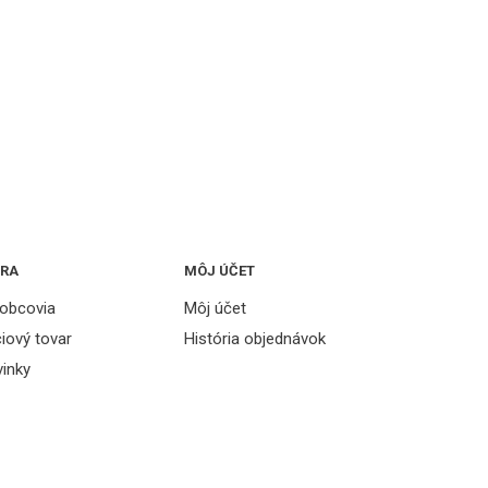
TRA
MÔJ ÚČET
obcovia
Môj účet
iový tovar
História objednávok
inky