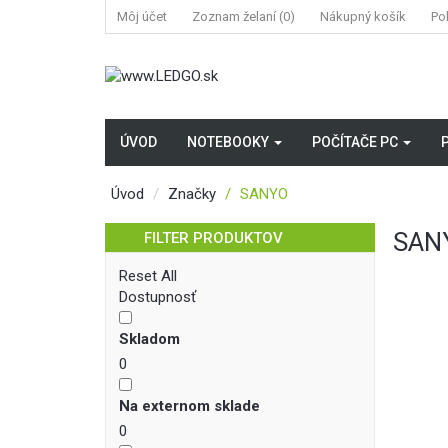
Môj účet
Zoznam želaní (0)
Nákupný košík
Po
ÚVOD
NOTEBOOKY
POČÍTAČE PC
Úvod
Značky
SANYO
SAN
FILTER PRODUKTOV
Reset All
Dostupnosť
Skladom
0
Na externom sklade
0