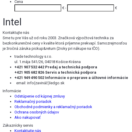
Cena
€ -
€
Intel
Kontaktujte nás
Sme tu pre Vás už od roku 2003. Značková výpočtová technika za
bezkonkurenčné ceny v kvalite ktorá príjemne prekvapí. Samozrejmosťou
je 3ročná záruka pickup&return (2roky pri nákupe na IČO).
trade technology s.r.o.
ul. 1.mája 541/26, 04018 Košice-Krásna
+421 907 532 442 Predaj a technická podpora
+421 905 682 826 Servis a technická podpora
+421 949 490 502 Informácie o preprave a účtovné informácie
email:
info(zavináč)ledgo.sk
Informácie
Odstúpenie od kúpnej zmluvy
Reklamačný poriadok
Obchodné podmienky a reklamačný poriadok
Ochrana osobných údajov
Ako nakupovať
Zákaznícky servis
Kontaktujte nás