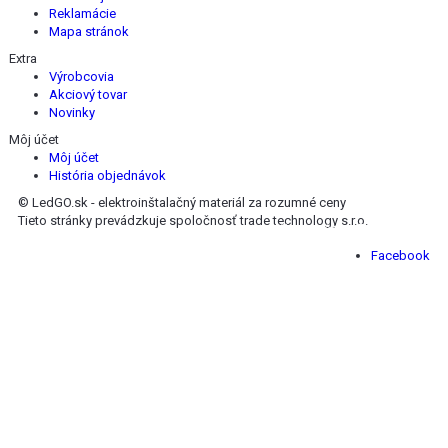
Reklamácie
Mapa stránok
Extra
Výrobcovia
Akciový tovar
Novinky
Môj účet
Môj účet
História objednávok
© LedGO.sk - elektroinštalačný materiál za rozumné ceny
Tieto stránky prevádzkuje spoločnosť trade technology s.r.o.
Nájdete nás na Facebooku :
Facebook