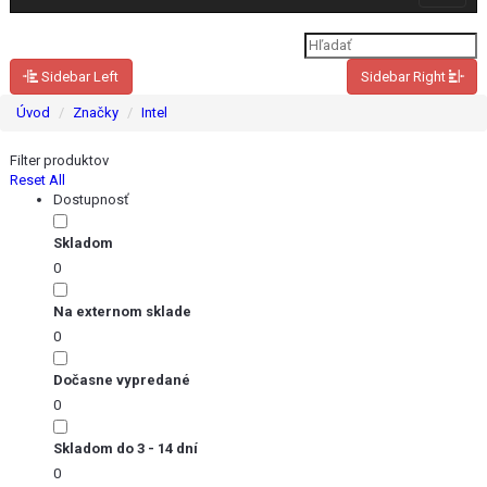
navigat
Sidebar Left
Sidebar Right
Úvod
Značky
Intel
Filter produktov
Reset All
Dostupnosť
Skladom
0
Na externom sklade
0
Dočasne vypredané
0
Skladom do 3 - 14 dní
0