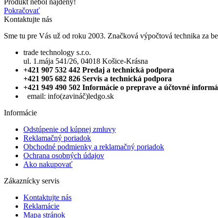
Produkt nebol nájdený!
Pokračovať
Kontaktujte nás
Sme tu pre Vás už od roku 2003. Značková výpočtová technika za be
trade technology s.r.o.
ul. 1.mája 541/26, 04018 Košice-Krásna
+421 907 532 442 Predaj a technická podpora
+421 905 682 826 Servis a technická podpora
+421 949 490 502 Informácie o preprave a účtovné informá
email:
info(zavináč)ledgo.sk
Informácie
Odstúpenie od kúpnej zmluvy
Reklamačný poriadok
Obchodné podmienky a reklamačný poriadok
Ochrana osobných údajov
Ako nakupovať
Zákaznícky servis
Kontaktujte nás
Reklamácie
Mapa stránok