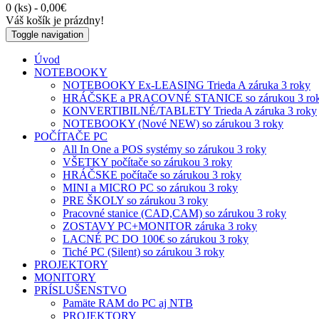
0 (ks) - 0,00€
Váš košík je prázdny!
Toggle navigation
Úvod
NOTEBOOKY
NOTEBOOKY Ex-LEASING Trieda A záruka 3 roky
HRÁČSKE a PRACOVNÉ STANICE so zárukou 3 ro
KONVERTIBILNÉ/TABLETY Trieda A záruka 3 roky
NOTEBOOKY (Nové NEW) so zárukou 3 roky
POČÍTAČE PC
All In One a POS systémy so zárukou 3 roky
VŠETKY počítače so zárukou 3 roky
HRÁČSKE počítače so zárukou 3 roky
MINI a MICRO PC so zárukou 3 roky
PRE ŠKOLY so zárukou 3 roky
Pracovné stanice (CAD,CAM) so zárukou 3 roky
ZOSTAVY PC+MONITOR záruka 3 roky
LACNÉ PC DO 100€ so zárukou 3 roky
Tiché PC (Silent) so zárukou 3 roky
PROJEKTORY
MONITORY
PRÍSLUŠENSTVO
Pamäte RAM do PC aj NTB
PROJEKTORY