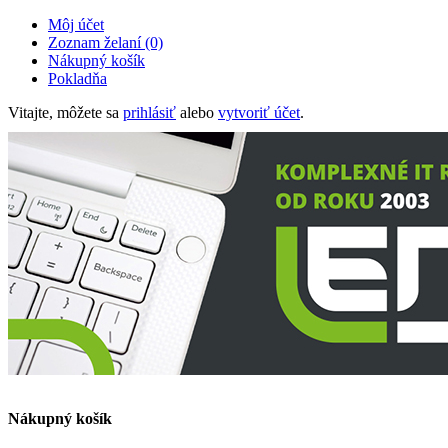
Môj účet
Zoznam želaní (0)
Nákupný košík
Pokladňa
Vitajte, môžete sa
prihlásiť
alebo
vytvoriť účet
.
Nákupný košík