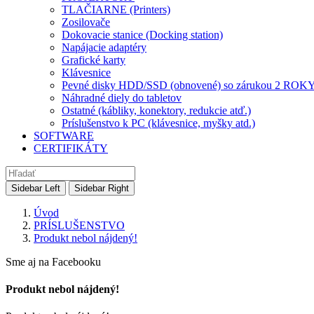
TLAČIARNE (Printers)
Zosilovače
Dokovacie stanice (Docking station)
Napájacie adaptéry
Grafické karty
Klávesnice
Pevné disky HDD/SSD (obnovené) so zárukou 2 ROK
Náhradné diely do tabletov
Ostatné (kábliky, konektory, redukcie atď.)
Príslušenstvo k PC (klávesnice, myšky atd.)
SOFTWARE
CERTIFIKÁTY
Sidebar Left
Sidebar Right
Úvod
PRÍSLUŠENSTVO
Produkt nebol nájdený!
Sme aj na Facebooku
Produkt nebol nájdený!