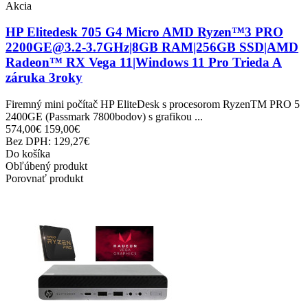
Akcia
HP Elitedesk 705 G4 Micro AMD Ryzen™3 PRO
2200GE@3.2-3.7GHz|8GB RAM|256GB SSD|AMD
Radeon™ RX Vega 11|Windows 11 Pro Trieda A
záruka 3roky
Firemný mini počítač HP EliteDesk s procesorom RyzenTM PRO 5
2400GE (Passmark 7800bodov) s grafikou ...
574,00€
159,00€
Bez DPH: 129,27€
Do košíka
Obľúbený produkt
Porovnať produkt