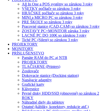
All In One a POS systémy so zárukou 3 roky
VŠETKY počítače so zárukou 3 roky
HRÁČSKE počítače so zárukou 3 roky
MINI a MICRO PC so zárukou 3 roky
PRE ŠKOLY so zárukou 3 roky
Pracovné stanice (CAD,CAM) so zárukou 3 roky
ZOSTAVY PC+MONITOR záruka 3 roky
LACNÉ PC DO 100€ so zárukou 3 roky
Tiché PC (Silent) so zárukou 3 roky
PROJEKTORY
MONITORY
PRÍSLUŠENSTVO
Pamäte RAM do PC aj NTB
PROJEKTORY
TLAČIARNE (Printers)
Zosilovače
Dokovacie stanice (Docking station)
Napájacie adaptéry
Grafické karty
Klávesnice
Pevné disky HDD/SSD (obnovené) so zárukou 2
ROKY
Náhradné diely do tabletov
Ostatné (kábliky, konektory, redukcie atď.)