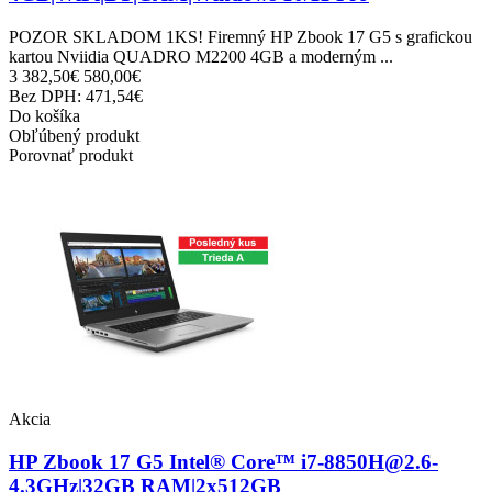
POZOR SKLADOM 1KS! Firemný HP Zbook 17 G5 s grafickou
kartou Nviidia QUADRO M2200 4GB a moderným ...
3 382,50€
580,00€
Bez DPH: 471,54€
Do košíka
Obľúbený produkt
Porovnať produkt
Akcia
HP Zbook 17 G5 Intel® Core™ i7-8850H@2.6-
4.3GHz|32GB RAM|2x512GB