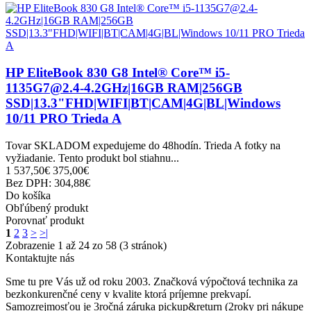
HP EliteBook 830 G8 Intel® Core™ i5-
1135G7@2.4-4.2GHz|16GB RAM|256GB
SSD|13.3"FHD|WIFI|BT|CAM|4G|BL|Windows
10/11 PRO Trieda A
Tovar SKLADOM expedujeme do 48hodín. Trieda A fotky na
vyžiadanie. Tento produkt bol stiahnu...
1 537,50€
375,00€
Bez DPH: 304,88€
Do košíka
Obľúbený produkt
Porovnať produkt
1
2
3
>
>|
Zobrazenie 1 až 24 zo 58 (3 stránok)
Kontaktujte nás
Sme tu pre Vás už od roku 2003. Značková výpočtová technika za
bezkonkurenčné ceny v kvalite ktorá príjemne prekvapí.
Samozrejmosťou je 3ročná záruka pickup&return (2roky pri nákupe