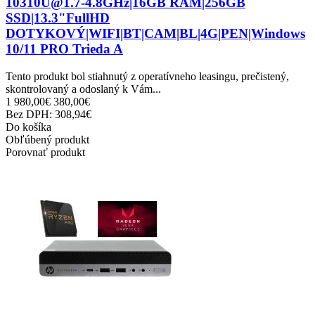
10310U@1.7-4.8GHz|16GB RAM|256GB
SSD|13.3"FullHD
DOTYKOVÝ|WIFI|BT|CAM|BL|4G|PEN|Windows
10/11 PRO Trieda A
Tento produkt bol stiahnutý z operatívneho leasingu, prečistený,
skontrolovaný a odoslaný k Vám...
1 980,00€
380,00€
Bez DPH: 308,94€
Do košíka
Obľúbený produkt
Porovnať produkt