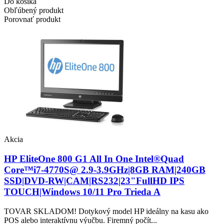
Do košíka
Obľúbený produkt
Porovnať produkt
Akcia
HP EliteOne 800 G1 All In One Intel®Quad
Core™i7-4770S@ 2.9-3.9GHz|8GB RAM|240GB
SSD|DVD-RW|CAM|RS232|23"FullHD IPS
TOUCH|Windows 10/11 Pro Trieda A
TOVAR SKLADOM! Dotykový model HP ideálny na kasu ako
POS alebo interaktívnu výučbu. Firemný počít...