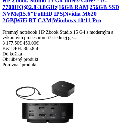
HP Zbook Studio 15 G4 Intel® Core™ i7-
7700HQ@2.8-3.8GHz|16GB RAM|256GB SSD
NVMe|15.6"FullHD IPS|Nvidia M620
2GB|WiFi|BT|CAM|Windows 10/11 Pro
Firemný notebook HP Zbook Studio 15 G4 s moderným a
výkonným procesorom i7 siedmej ge...
3 177,50€
450,00€
Bez DPH: 365,85€
Do košíka
Obľúbený produkt
Porovnať produkt