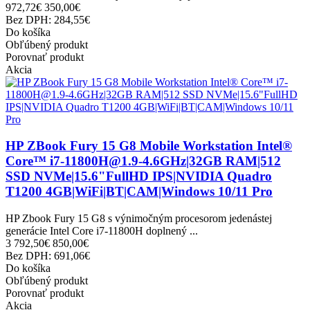
972,72€
350,00€
Bez DPH: 284,55€
Do košíka
Obľúbený produkt
Porovnať produkt
Akcia
HP ZBook Fury 15 G8 Mobile Workstation Intel®
Core™ i7-11800H@1.9-4.6GHz|32GB RAM|512
SSD NVMe|15.6"FullHD IPS|NVIDIA Quadro
T1200 4GB|WiFi|BT|CAM|Windows 10/11 Pro
HP Zbook Fury 15 G8 s výnimočným procesorom jedenástej
generácie Intel Core i7-11800H doplnený ...
3 792,50€
850,00€
Bez DPH: 691,06€
Do košíka
Obľúbený produkt
Porovnať produkt
Akcia