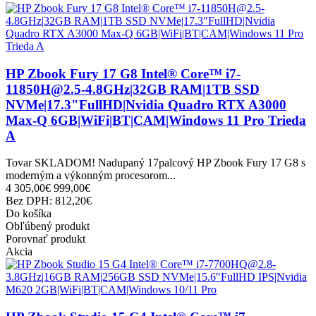
HP Zbook Fury 17 G8 Intel® Core™ i7-
11850H@2.5-4.8GHz|32GB RAM|1TB SSD
NVMe|17.3"FullHD|Nvidia Quadro RTX A3000
Max-Q 6GB|WiFi|BT|CAM|Windows 11 Pro Trieda
A
Tovar SKLADOM! Nadupaný 17palcový HP Zbook Fury 17 G8 s
moderným a výkonným procesorom...
4 305,00€
999,00€
Bez DPH: 812,20€
Do košíka
Obľúbený produkt
Porovnať produkt
Akcia