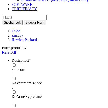
Príslušenstvo k PC (klávesnice, myšky atd.)
SOFTWARE
CERTIFIKÁTY
Sidebar Left
Sidebar Right
Úvod
Značky
Hewlett Packard
Filter produktov
Reset All
Dostupnosť
Skladom
0
Na externom sklade
0
Dočasne vypredané
0