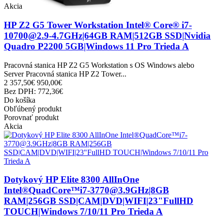
Akcia
HP Z2 G5 Tower Workstation Intel® Core® i7-
10700@2.9-4.7GHz|64GB RAM|512GB SSD|Nvidia
Quadro P2200 5GB|Windows 11 Pro Trieda A
Pracovná stanica HP Z2 G5 Workstation s OS Windows alebo
Server Pracovná stanica HP Z2 Tower...
2 357,50€
950,00€
Bez DPH: 772,36€
Do košíka
Obľúbený produkt
Porovnať produkt
Akcia
Dotykový HP Elite 8300 AllInOne
Intel®QuadCore™i7-3770@3.9GHz|8GB
RAM|256GB SSD|CAM|DVD|WIFI|23"FullHD
TOUCH|Windows 7/10/11 Pro Trieda A