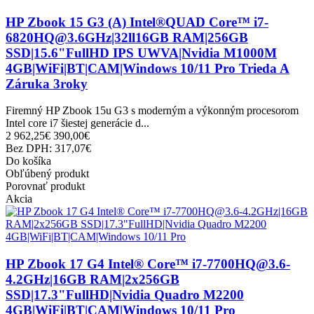
HP Zbook 15 G3 (A) Intel®QUAD Core™ i7-
6820HQ@3.6GHz|32ll16GB RAM|256GB
SSD|15.6"FullHD IPS UWVA|Nvidia M1000M
4GB|WiFi|BT|CAM|Windows 10/11 Pro Trieda A
Záruka 3roky
Firemný HP Zbook 15u G3 s moderným a výkonným procesorom
Intel core i7 šiestej generácie d...
2 962,25€
390,00€
Bez DPH: 317,07€
Do košíka
Obľúbený produkt
Porovnať produkt
Akcia
HP Zbook 17 G4 Intel® Core™ i7-7700HQ@3.6-
4.2GHz|16GB RAM|2x256GB
SSD|17.3"FullHD|Nvidia Quadro M2200
4GB|WiFi|BT|CAM|Windows 10/11 Pro