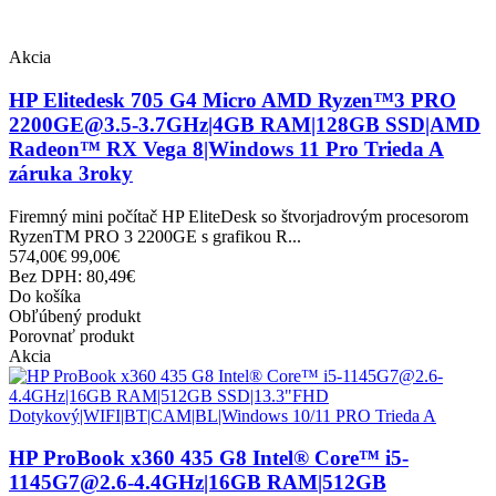
Akcia
HP Elitedesk 705 G4 Micro AMD Ryzen™3 PRO
2200GE@3.5-3.7GHz|4GB RAM|128GB SSD|AMD
Radeon™ RX Vega 8|Windows 11 Pro Trieda A
záruka 3roky
Firemný mini počítač HP EliteDesk so štvorjadrovým procesorom
RyzenTM PRO 3 2200GE s grafikou R...
574,00€
99,00€
Bez DPH: 80,49€
Do košíka
Obľúbený produkt
Porovnať produkt
Akcia
HP ProBook x360 435 G8 Intel® Core™ i5-
1145G7@2.6-4.4GHz|16GB RAM|512GB