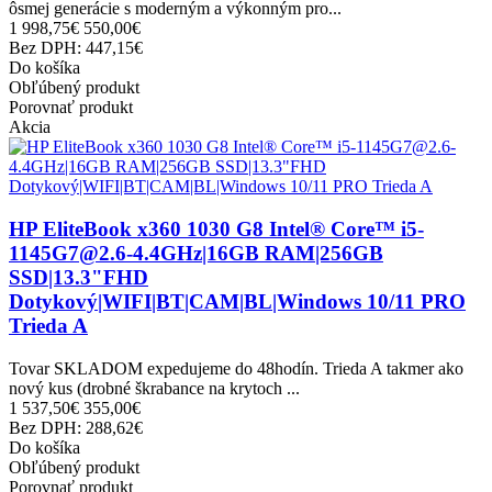
ôsmej generácie s moderným a výkonným pro...
1 998,75€
550,00€
Bez DPH: 447,15€
Do košíka
Obľúbený produkt
Porovnať produkt
Akcia
HP EliteBook x360 1030 G8 Intel® Core™ i5-
1145G7@2.6-4.4GHz|16GB RAM|256GB
SSD|13.3"FHD
Dotykový|WIFI|BT|CAM|BL|Windows 10/11 PRO
Trieda A
Tovar SKLADOM expedujeme do 48hodín. Trieda A takmer ako
nový kus (drobné škrabance na krytoch ...
1 537,50€
355,00€
Bez DPH: 288,62€
Do košíka
Obľúbený produkt
Porovnať produkt