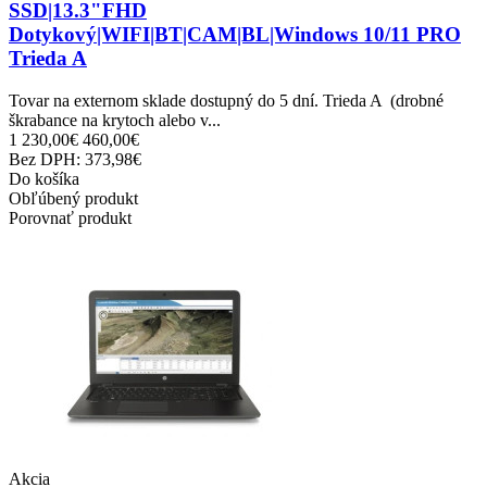
SSD|13.3"FHD
Dotykový|WIFI|BT|CAM|BL|Windows 10/11 PRO
Trieda A
Tovar na externom sklade dostupný do 5 dní. Trieda A (drobné
škrabance na krytoch alebo v...
1 230,00€
460,00€
Bez DPH: 373,98€
Do košíka
Obľúbený produkt
Porovnať produkt
Akcia