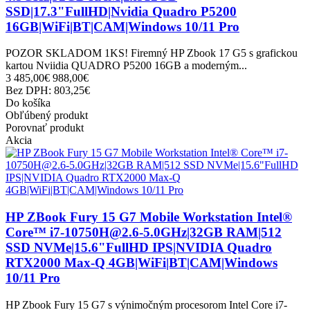
SSD|17.3"FullHD|Nvidia Quadro P5200
16GB|WiFi|BT|CAM|Windows 10/11 Pro
POZOR SKLADOM 1KS! Firemný HP Zbook 17 G5 s grafickou
kartou Nviidia QUADRO P5200 16GB a moderným...
3 485,00€
988,00€
Bez DPH: 803,25€
Do košíka
Obľúbený produkt
Porovnať produkt
Akcia
HP ZBook Fury 15 G7 Mobile Workstation Intel®
Core™ i7-10750H@2.6-5.0GHz|32GB RAM|512
SSD NVMe|15.6"FullHD IPS|NVIDIA Quadro
RTX2000 Max-Q 4GB|WiFi|BT|CAM|Windows
10/11 Pro
HP Zbook Fury 15 G7 s výnimočným procesorom Intel Core i7-