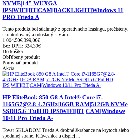
NVME|14" WUXGA
IPS|WIFI|BT|CAM|BACKLIGHT|Windows 11
PRO Trieda A
Tento produkt bol stiahnutý z operatívneho leasingu, prečistený,
skontrolovaný a odoslaný k Vám...
1 004,50€
399,00€
Bez DPH: 324,39€
Do košíka
Obľúbený produkt
Porovnať produkt
Akcia
HP EliteBook 850 G8 A Intel® Core i7-
1165G7@2.8-4.7GHz|16GB RAM|512GB NVMe
SSD|15.6"FullHD IPS|WIFI|BT|CAM|Windows
10/11 Pro Trieda A-
Tovar SKLADOM Trieda A drobné škrabance na krytoch alebo
spodnnej strane. Klávesnica a displej ...