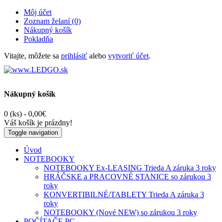
Môj účet
Zoznam želaní (0)
Nákupný košík
Pokladňa
Vitajte, môžete sa
prihlásiť
alebo
vytvoriť účet
.
Nákupný košík
0 (ks) - 0,00€
Váš košík je prázdny!
Toggle navigation
Úvod
NOTEBOOKY
NOTEBOOKY Ex-LEASING Trieda A záruka 3 roky
HRÁČSKE a PRACOVNÉ STANICE so zárukou 3
roky
KONVERTIBILNÉ/TABLETY Trieda A záruka 3
roky
NOTEBOOKY (Nové NEW) so zárukou 3 roky
POČÍTAČE PC