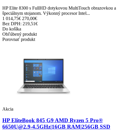
HP Elite 8300 s FullHD dotykovou MultiTouch obrazovkou a
špeciálnym stojanom. Výkonný procesor Intel...
1 014,75€
270,00€
Bez DPH: 219,51€
Do košíka
Obľúbený produkt
Porovnať produkt
Akcia
HP EliteBook 845 G9 AMD Ryzen 5 Pro®
6650U@2.9-4.5GHz|16GB RAM|256GB SSD