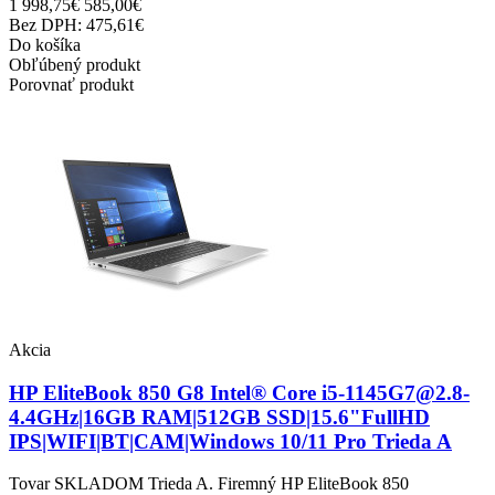
1 998,75€
585,00€
Bez DPH: 475,61€
Do košíka
Obľúbený produkt
Porovnať produkt
Akcia
HP EliteBook 850 G8 Intel® Core i5-1145G7@2.8-
4.4GHz|16GB RAM|512GB SSD|15.6"FullHD
IPS|WIFI|BT|CAM|Windows 10/11 Pro Trieda A
Tovar SKLADOM Trieda A. Firemný HP EliteBook 850