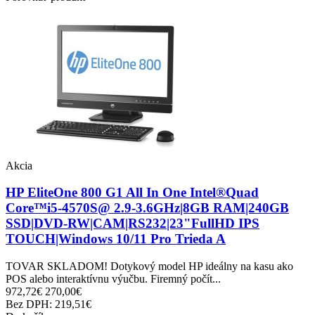
Akcia
HP EliteOne 800 G1 All In One Intel®Quad
Core™i5-4570S@ 2.9-3.6GHz|8GB RAM|240GB
SSD|DVD-RW|CAM|RS232|23"FullHD IPS
TOUCH|Windows 10/11 Pro Trieda A
TOVAR SKLADOM! Dotykový model HP ideálny na kasu ako
POS alebo interaktívnu výučbu. Firemný počít...
972,72€
270,00€
Bez DPH: 219,51€