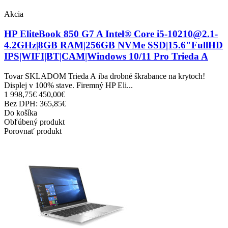
Akcia
HP EliteBook 850 G7 A Intel® Core i5-10210@2.1-
4.2GHz|8GB RAM|256GB NVMe SSD|15.6"FullHD
IPS|WIFI|BT|CAM|Windows 10/11 Pro Trieda A
Tovar SKLADOM Trieda A iba drobné škrabance na krytoch!
Displej v 100% stave. Firemný HP Eli...
1 998,75€
450,00€
Bez DPH: 365,85€
Do košíka
Obľúbený produkt
Porovnať produkt