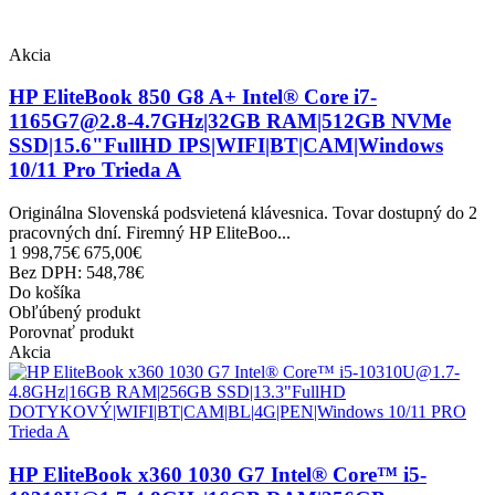
Akcia
HP EliteBook 850 G8 A+ Intel® Core i7-
1165G7@2.8-4.7GHz|32GB RAM|512GB NVMe
SSD|15.6"FullHD IPS|WIFI|BT|CAM|Windows
10/11 Pro Trieda A
Originálna Slovenská podsvietená klávesnica. Tovar dostupný do 2
pracovných dní. Firemný HP EliteBoo...
1 998,75€
675,00€
Bez DPH: 548,78€
Do košíka
Obľúbený produkt
Porovnať produkt
Akcia
HP EliteBook x360 1030 G7 Intel® Core™ i5-