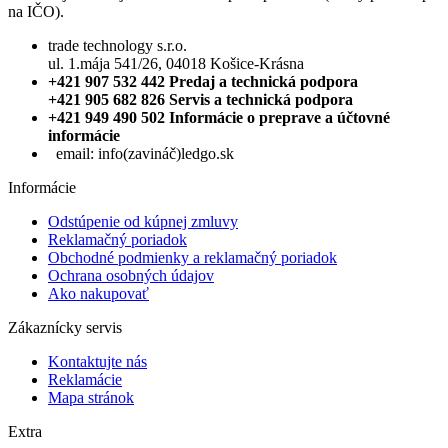
na IČO).
trade technology s.r.o.
ul. 1.mája 541/26, 04018 Košice-Krásna
+421 907 532 442 Predaj a technická podpora
+421 905 682 826 Servis a technická podpora
+421 949 490 502 Informácie o preprave a účtovné
informácie
email:
info(zavináč)ledgo.sk
Informácie
Odstúpenie od kúpnej zmluvy
Reklamačný poriadok
Obchodné podmienky a reklamačný poriadok
Ochrana osobných údajov
Ako nakupovať
Zákaznícky servis
Kontaktujte nás
Reklamácie
Mapa stránok
Extra