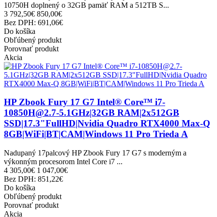
10750H doplnený o 32GB pamäť RAM a 512TB S...
3 792,50€
850,00€
Bez DPH: 691,06€
Do košíka
Obľúbený produkt
Porovnať produkt
Akcia
HP Zbook Fury 17 G7 Intel® Core™ i7-
10850H@2.7-5.1GHz|32GB RAM|2x512GB
SSD|17.3"FullHD|Nvidia Quadro RTX4000 Max-Q
8GB|WiFi|BT|CAM|Windows 11 Pro Trieda A
Nadupaný 17palcový HP Zbook Fury 17 G7 s moderným a
výkonným procesorom Intel Core i7 ...
4 305,00€
1 047,00€
Bez DPH: 851,22€
Do košíka
Obľúbený produkt
Porovnať produkt
Akcia