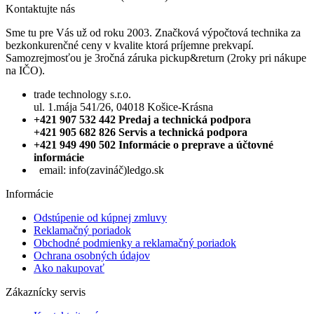
Kontaktujte nás
Sme tu pre Vás už od roku 2003. Značková výpočtová technika za
bezkonkurenčné ceny v kvalite ktorá príjemne prekvapí.
Samozrejmosťou je 3ročná záruka pickup&return (2roky pri nákupe
na IČO).
trade technology s.r.o.
ul. 1.mája 541/26, 04018 Košice-Krásna
+421 907 532 442 Predaj a technická podpora
+421 905 682 826 Servis a technická podpora
+421 949 490 502 Informácie o preprave a účtovné
informácie
email:
info(zavináč)ledgo.sk
Informácie
Odstúpenie od kúpnej zmluvy
Reklamačný poriadok
Obchodné podmienky a reklamačný poriadok
Ochrana osobných údajov
Ako nakupovať
Zákaznícky servis