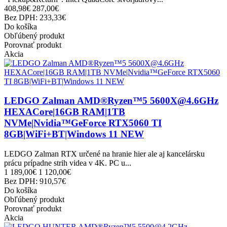
408,98€
287,00€
Bez DPH: 233,33€
Do košíka
Obľúbený produkt
Porovnať produkt
Akcia
LEDGO Zalman AMD®Ryzen™5 5600X@4.6GHz
HEXACore|16GB RAM|1TB
NVMe|Nvidia™GeForce RTX5060 TI
8GB|WiFi+BT|Windows 11 NEW
LEDGO Zalman RTX určené na hranie hier ale aj kancelársku
prácu prípadne strih videa v 4K. PC u...
1 189,00€
1 120,00€
Bez DPH: 910,57€
Do košíka
Obľúbený produkt
Porovnať produkt
Akcia