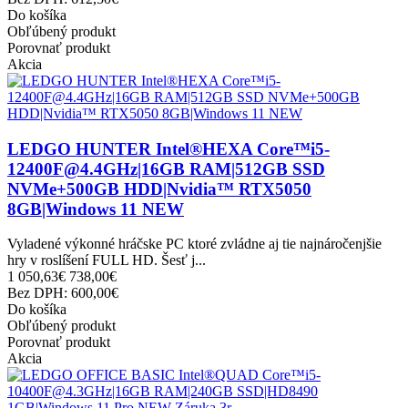
Do košíka
Obľúbený produkt
Porovnať produkt
Akcia
LEDGO HUNTER Intel®HEXA Core™i5-
12400F@4.4GHz|16GB RAM|512GB SSD
NVMe+500GB HDD|Nvidia™ RTX5050
8GB|Windows 11 NEW
Vyladené výkonné hráčske PC ktoré zvládne aj tie najnáročenjšie
hry v roslíšení FULL HD. Šesť j...
1 050,63€
738,00€
Bez DPH: 600,00€
Do košíka
Obľúbený produkt
Porovnať produkt
Akcia