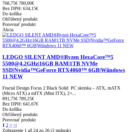
768,75€
780,00€
Bez DPH: 634,15€
Do košíka
Obľúbený produkt
Porovnať produkt
Akcia
LEDGO SILENT AMD®Ryzen HexaCore™5
5500@4.2GHz|16GB RAM|1TB NVMe
SSD|Nvidia™GeForce RTX4060™ 6GB|Wiindows
11 NEW
Fractal Design Focus 2 Black Solid PC skrinka – ATX, mATX
(Micro ATX) a mITX (Mini ITX), 2×...
891,75€
789,25€
Bez DPH: 641,67€
Do košíka
Obľúbený produkt
Porovnať produkt
1
2
>
>|
Zobrazenie 1 až 24 zo 26 (2 stránok)