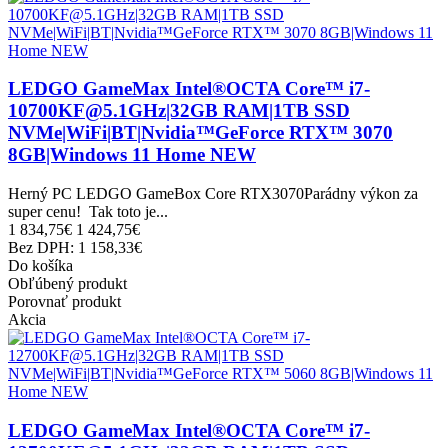
LEDGO GameMax Intel®OCTA Core™ i7-
10700KF@5.1GHz|32GB RAM|1TB SSD
NVMe|WiFi|BT|Nvidia™GeForce RTX™ 3070
8GB|Windows 11 Home NEW
Herný PC LEDGO GameBox Core RTX3070Parádny výkon za
super cenu! Tak toto je...
1 834,75€
1 424,75€
Bez DPH: 1 158,33€
Do košíka
Obľúbený produkt
Porovnať produkt
Akcia
LEDGO GameMax Intel®OCTA Core™ i7-