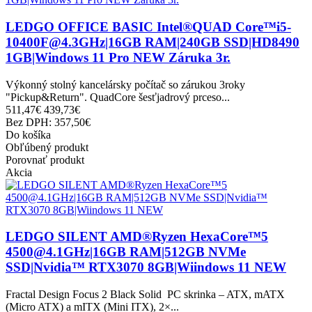
LEDGO OFFICE BASIC Intel®QUAD Core™i5-
10400F@4.3GHz|16GB RAM|240GB SSD|HD8490
1GB|Windows 11 Pro NEW Záruka 3r.
Výkonný stolný kancelársky počítač so zárukou 3roky
"Pickup&Return". QuadCore šesťjadrový prceso...
511,47€
439,73€
Bez DPH: 357,50€
Do košíka
Obľúbený produkt
Porovnať produkt
Akcia
LEDGO SILENT AMD®Ryzen HexaCore™5
4500@4.1GHz|16GB RAM|512GB NVMe
SSD|Nvidia™ RTX3070 8GB|Wiindows 11 NEW
Fractal Design Focus 2 Black Solid PC skrinka – ATX, mATX
(Micro ATX) a mITX (Mini ITX), 2×...