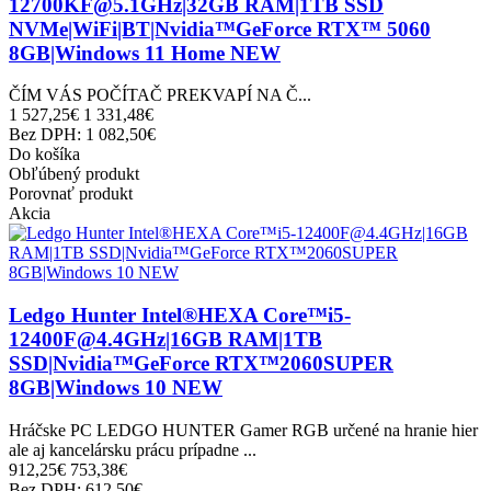
12700KF@5.1GHz|32GB RAM|1TB SSD
NVMe|WiFi|BT|Nvidia™GeForce RTX™ 5060
8GB|Windows 11 Home NEW
ČÍM VÁS POČÍTAČ PREKVAPÍ NA Č...
1 527,25€
1 331,48€
Bez DPH: 1 082,50€
Do košíka
Obľúbený produkt
Porovnať produkt
Akcia
Ledgo Hunter Intel®HEXA Core™i5-
12400F@4.4GHz|16GB RAM|1TB
SSD|Nvidia™GeForce RTX™2060SUPER
8GB|Windows 10 NEW
Hráčske PC LEDGO HUNTER Gamer RGB určené na hranie hier
ale aj kancelársku prácu prípadne ...
912,25€
753,38€
Bez DPH: 612,50€