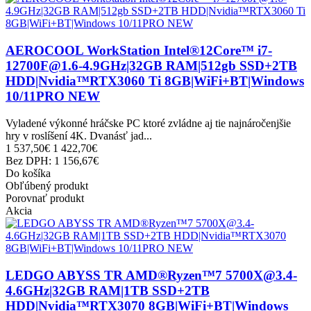
AEROCOOL WorkStation Intel®12Core™ i7-
12700F@1.6-4.9GHz|32GB RAM|512gb SSD+2TB
HDD|Nvidia™RTX3060 Ti 8GB|WiFi+BT|Windows
10/11PRO NEW
Vyladené výkonné hráčske PC ktoré zvládne aj tie najnáročenjšie
hry v roslíšení 4K. Dvanásť jad...
1 537,50€
1 422,70€
Bez DPH: 1 156,67€
Do košíka
Obľúbený produkt
Porovnať produkt
Akcia
LEDGO ABYSS TR AMD®Ryzen™7 5700X@3.4-
4.6GHz|32GB RAM|1TB SSD+2TB
HDD|Nvidia™RTX3070 8GB|WiFi+BT|Windows