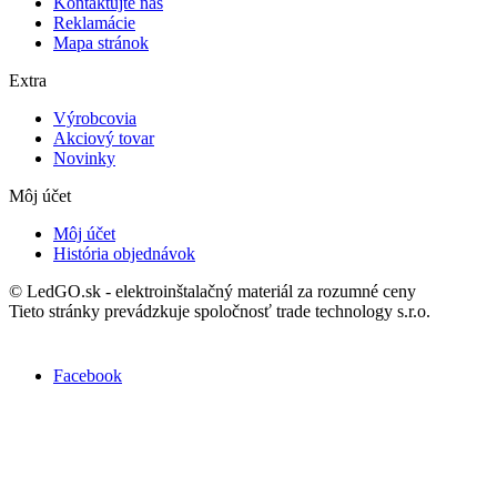
Kontaktujte nás
Reklamácie
Mapa stránok
Extra
Výrobcovia
Akciový tovar
Novinky
Môj účet
Môj účet
História objednávok
© LedGO.sk - elektroinštalačný materiál za rozumné ceny
Tieto stránky prevádzkuje spoločnosť trade technology s.r.o.
Nájdete nás na Facebooku :
Facebook