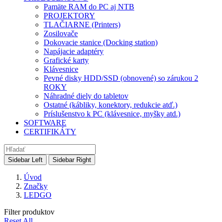
Pamäte RAM do PC aj NTB
PROJEKTORY
TLAČIARNE (Printers)
Zosilovače
Dokovacie stanice (Docking station)
Napájacie adaptéry
Grafické karty
Klávesnice
Pevné disky HDD/SSD (obnovené) so zárukou 2
ROKY
Náhradné diely do tabletov
Ostatné (kábliky, konektory, redukcie atď.)
Príslušenstvo k PC (klávesnice, myšky atd.)
SOFTWARE
CERTIFIKÁTY
Sidebar Left
Sidebar Right
Úvod
Značky
LEDGO
Filter produktov
Reset All