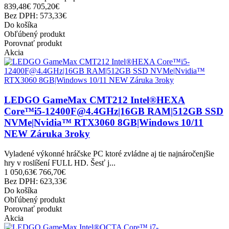
839,48€
705,20€
Bez DPH: 573,33€
Do košíka
Obľúbený produkt
Porovnať produkt
Akcia
LEDGO GameMax CMT212 Intel®HEXA
Core™i5-12400F@4.4GHz|16GB RAM|512GB SSD
NVMe|Nvidia™ RTX3060 8GB|Windows 10/11
NEW Záruka 3roky
Vyladené výkonné hráčske PC ktoré zvládne aj tie najnáročenjšie
hry v roslíšení FULL HD. Šesť j...
1 050,63€
766,70€
Bez DPH: 623,33€
Do košíka
Obľúbený produkt
Porovnať produkt
Akcia