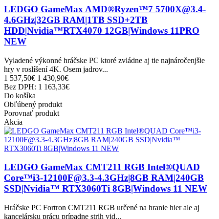
LEDGO GameMax AMD®Ryzen™7 5700X@3.4-
4.6GHz|32GB RAM|1TB SSD+2TB
HDD|Nvidia™RTX4070 12GB|Windows 11PRO
NEW
Vyladené výkonné hráčske PC ktoré zvládne aj tie najnáročenjšie
hry v roslíšení 4K. Osem jadrov...
1 537,50€
1 430,90€
Bez DPH: 1 163,33€
Do košíka
Obľúbený produkt
Porovnať produkt
Akcia
LEDGO GameMax CMT211 RGB Intel®QUAD
Core™i3-12100F@3.3-4.3GHz|8GB RAM|240GB
SSD|Nvidia™ RTX3060Ti 8GB|Windows 11 NEW
Hráčske PC Fortron CMT211 RGB určené na hranie hier ale aj
kancelársku prácu prípadne strih vid...