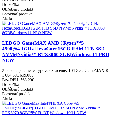
Do košíka
Obľúbený produkt
Porovnať produkt
Akcia
LEDGO GameMAX AMD®Ryzen™5
4500@4.1GHz HexaCore|16GB RAM|1TB SSD
NVMe|Nvidia™ RTX3060 8GB|Windows 11 PRO
NEW
Základné parametre Typové označenie: LEDGO GameMAX R...
1 004,50€
699,00€
Bez DPH: 568,29€
Do košíka
Obľúbený produkt
Porovnať produkt
Akcia