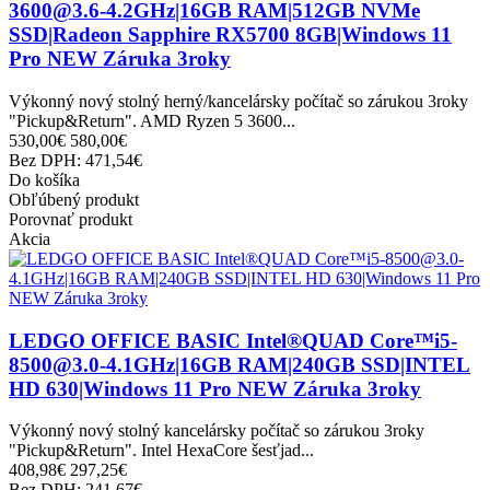
3600@3.6-4.2GHz|16GB RAM|512GB NVMe
SSD|Radeon Sapphire RX5700 8GB|Windows 11
Pro NEW Záruka 3roky
Výkonný nový stolný herný/kancelársky počítač so zárukou 3roky
"Pickup&Return". AMD Ryzen 5 3600...
530,00€
580,00€
Bez DPH: 471,54€
Do košíka
Obľúbený produkt
Porovnať produkt
Akcia
LEDGO OFFICE BASIC Intel®QUAD Core™i5-
8500@3.0-4.1GHz|16GB RAM|240GB SSD|INTEL
HD 630|Windows 11 Pro NEW Záruka 3roky
Výkonný nový stolný kancelársky počítač so zárukou 3roky
"Pickup&Return". Intel HexaCore šesťjad...
408,98€
297,25€
Bez DPH: 241,67€