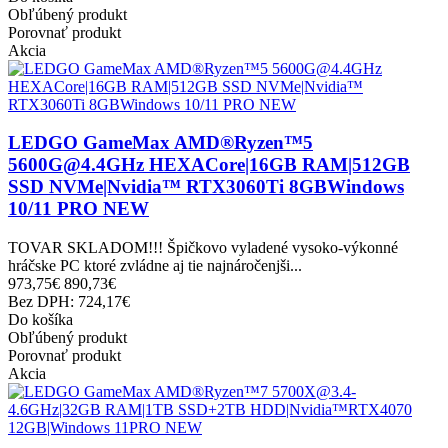
Obľúbený produkt
Porovnať produkt
Akcia
LEDGO GameMax AMD®Ryzen™5
5600G@4.4GHz HEXACore|16GB RAM|512GB
SSD NVMe|Nvidia™ RTX3060Ti 8GBWindows
10/11 PRO NEW
TOVAR SKLADOM!!! Špičkovo vyladené vysoko-výkonné
hráčske PC ktoré zvládne aj tie najnáročenjši...
973,75€
890,73€
Bez DPH: 724,17€
Do košíka
Obľúbený produkt
Porovnať produkt
Akcia