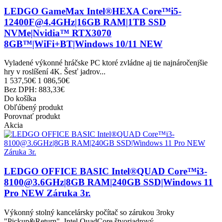
LEDGO GameMax Intel®HEXA Core™i5-
12400F@4.4GHz|16GB RAM|1TB SSD
NVMe|Nvidia™ RTX3070
8GB™|WiFi+BT|Windows 10/11 NEW
Vyladené výkonné hráčske PC ktoré zvládne aj tie najnáročenjšie
hry v roslíšení 4K. Šesť jadrov...
1 537,50€
1 086,50€
Bez DPH: 883,33€
Do košíka
Obľúbený produkt
Porovnať produkt
Akcia
LEDGO OFFICE BASIC Intel®QUAD Core™i3-
8100@3.6GHz|8GB RAM|240GB SSD|Windows 11
Pro NEW Záruka 3r.
Výkonný stolný kancelársky počítač so zárukou 3roky
"Pickup&Return". Intel QuadCore štvorjadrový...