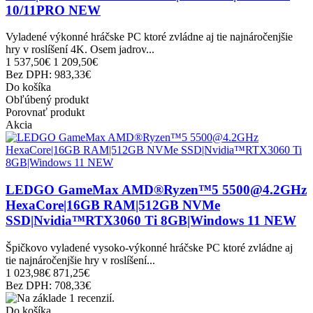
10/11PRO NEW
Vyladené výkonné hráčske PC ktoré zvládne aj tie najnáročenjšie
hry v roslíšení 4K. Osem jadrov...
1 537,50€
1 209,50€
Bez DPH: 983,33€
Do košíka
Obľúbený produkt
Porovnať produkt
Akcia
LEDGO GameMax AMD®Ryzen™5 5500@4.2GHz
HexaCore|16GB RAM|512GB NVMe
SSD|Nvidia™RTX3060 Ti 8GB|Windows 11 NEW
Špičkovo vyladené vysoko-výkonné hráčske PC ktoré zvládne aj
tie najnáročenjšie hry v roslíšení...
1 023,98€
871,25€
Bez DPH: 708,33€
Do košíka