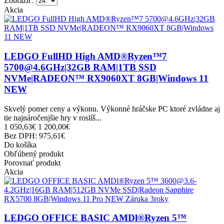
Zobraziť:
Akcia
LEDGO FullHD High AMD®Ryzen™7
5700@4.6GHz|32GB RAM|1TB SSD
NVMe|RADEON™ RX9060XT 8GB|Windows 11
NEW
Skvelý pomer ceny a výkonu. Výkonné hráčske PC ktoré zvládne aj
tie najnáročenjšie hry v roslíš...
1 050,63€
1 200,00€
Bez DPH: 975,61€
Do košíka
Obľúbený produkt
Porovnať produkt
Akcia
LEDGO OFFICE BASIC AMDl®Ryzen 5™