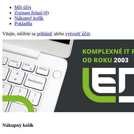
Môj účet
Zoznam želaní (0)
Nákupný košík
Pokladňa
Vitajte, môžete sa
prihlásiť
alebo
vytvoriť účet
.
Nákupný košík