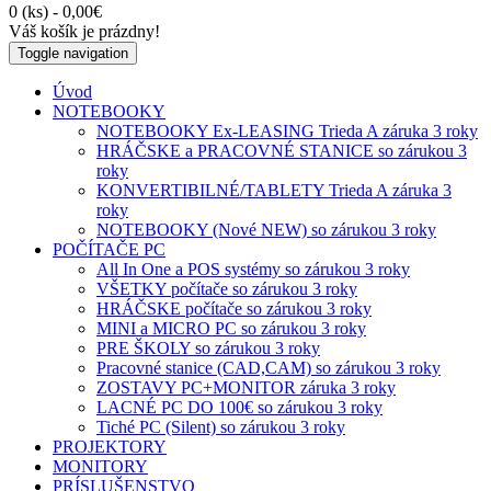
0 (ks) - 0,00€
Váš košík je prázdny!
Toggle navigation
Úvod
NOTEBOOKY
NOTEBOOKY Ex-LEASING Trieda A záruka 3 roky
HRÁČSKE a PRACOVNÉ STANICE so zárukou 3
roky
KONVERTIBILNÉ/TABLETY Trieda A záruka 3
roky
NOTEBOOKY (Nové NEW) so zárukou 3 roky
POČÍTAČE PC
All In One a POS systémy so zárukou 3 roky
VŠETKY počítače so zárukou 3 roky
HRÁČSKE počítače so zárukou 3 roky
MINI a MICRO PC so zárukou 3 roky
PRE ŠKOLY so zárukou 3 roky
Pracovné stanice (CAD,CAM) so zárukou 3 roky
ZOSTAVY PC+MONITOR záruka 3 roky
LACNÉ PC DO 100€ so zárukou 3 roky
Tiché PC (Silent) so zárukou 3 roky
PROJEKTORY
MONITORY
PRÍSLUŠENSTVO