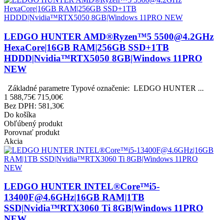
LEDGO HUNTER AMD®Ryzen™5 5500@4.2GHz
HexaCore|16GB RAM|256GB SSD+1TB
HDDD|Nvidia™RTX5050 8GB|Windows 11PRO
NEW
Základné parametre Typové označenie: LEDGO HUNTER ...
1 588,75€
715,00€
Bez DPH: 581,30€
Do košíka
Obľúbený produkt
Porovnať produkt
Akcia
LEDGO HUNTER INTEL®Core™i5-
13400F@4.6GHz|16GB RAM|1TB
SSD|Nvidia™RTX3060 Ti 8GB|Windows 11PRO
NEW