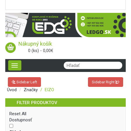
Nákupný košík
0 (ks) - 0,00€
Toggle
navigation
Sidebar Left
Sidebar Right
Úvod
Značky
EIZO
FILTER PRODUKTOV
Reset All
Dostupnosť