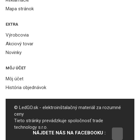
Reklamácie
Mapa stránok
EXTRA
Výrobcovia
Akciový tovar
Novinky
MÔJ ÚČET
Môj účet
História objednávok
© LedGO.sk - elektroinštalačný materiál za rozumné
ceny
Tieto stránky prevádzkuje spoločnosť trade
technology s.r.o.
NÁJDETE NÁS NA FACEBOOKU :