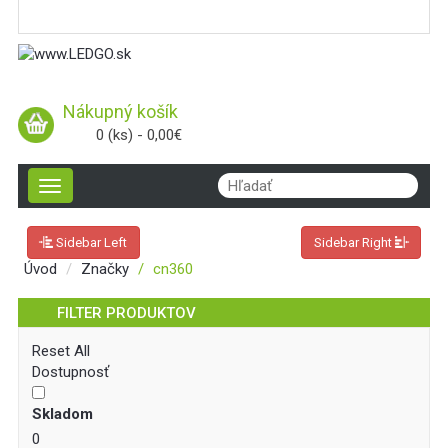
Nákupný košík
0 (ks) - 0,00€
Toggle
navigation
Sidebar Left
Sidebar Right
Úvod
Značky
cn360
FILTER PRODUKTOV
Reset All
Dostupnosť
Skladom
0